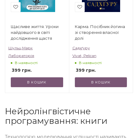
Щасливе життя. Уроки
Карма. Посібник йогина
найдовшого в світі
зі створення власної
дослідження щастя
долі
Шульц Марк
Садхґуру
Лабораторія
Vivat, Pelican
В наявності
В наявності
399
грн.
399
грн.
В КОШИК
В КОШИК
Нейролінгвістичне
програмування: книги
Технологією моделювання успішності називають