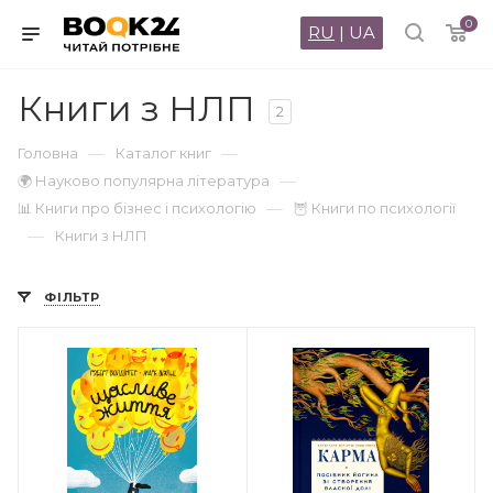
0
RU
|
UA
Книги з НЛП
2
—
—
Головна
Каталог книг
—
🌍 Науково популярна література
—
📊 Книги про бізнес і психологію
🦉 Книги по психології
—
Книги з НЛП
ФІЛЬТР