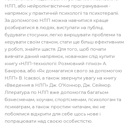
НЛП, або нейролінгвістичне програмування -
напрямок у практичній психології та психотерапії.
За допомогою НЛП можна навчитися краще
розбиратися в людях, виступати на публіці,
будувати стосунки, легко вирішувати проблеми та
керувати своїм станом, стати ще більш ефективним
у роботі, знайти щастя. Для того, щоб почати
вивчати даний напрямок, новачкам слід купити
книгу «НЛП-технології: Розмовний гіпноз» А.
Бакірова, або «Як домагатися свого за допомогою
НЛП» В. Ісаєвої, а також звернути увагу на книгу
«Введення в НЛП» Дж. О'Коннор, Дж. Сеймор.
Література по НЛП вже допомогла багатьом
бізнесменам, коучам, спортсменам, психологам та
психіатрам, а також простим читачам, які не
побоялися відкрити для себе щось нове і
попрацювати над своєю особистістю.