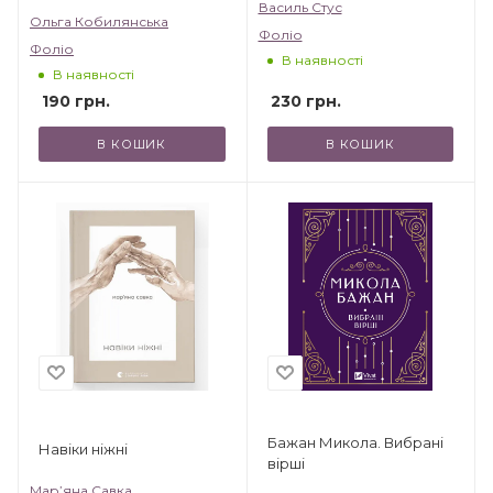
Василь Стус
Ольга Кобилянська
Фоліо
Фоліо
В наявності
В наявності
230
грн.
190
грн.
В КОШИК
В КОШИК
Бажан Микола. Вибрані
Навіки ніжні
вірші
Мар’яна Савка