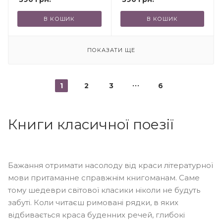
В КОШИК
В КОШИК
ПОКАЗАТИ ЩЕ
1
2
3
6
Книги класичної поезії
Бажання отримати насолоду від краси літературної
мови притаманне справжнім книгоманам. Саме
тому шедеври світової класики ніколи не будуть
забуті. Коли читаєш римовані рядки, в яких
відбивається краса буденних речей, глибокі