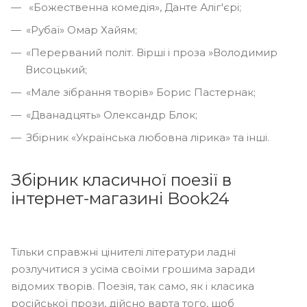
«Божественна комедія», Данте Аліг'єрі;
«Рубаї» Омар Хайям;
«Перерваний політ. Вірші і проза »Володимир
Висоцький;
«Мале зібрання творів» Борис Пастернак;
«Дванадцять» Олександр Блок;
Збірник «Українська любовна лірика» та інші.
Збірник класичної поезії в
інтернет-магазині Book24
Тільки справжні цінителі літератури ладні
розлучитися з усіма своїми грошима заради
відомих творів. Поезія, так само, як і класика
російської прози, дійсно варта того, щоб