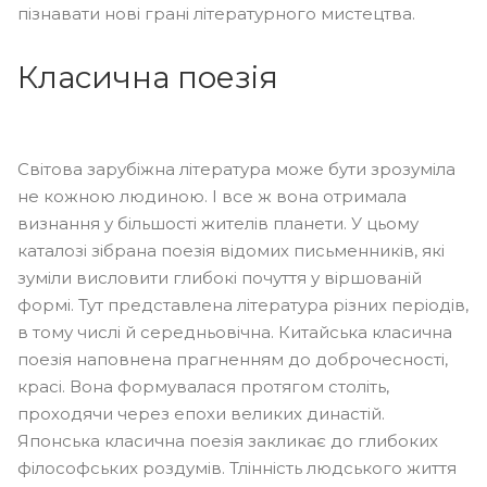
пізнавати нові грані літературного мистецтва.
Класична поезія
Світова зарубіжна література може бути зрозуміла
не кожною людиною. І все ж вона отримала
визнання у більшості жителів планети. У цьому
каталозі зібрана поезія відомих письменників, які
зуміли висловити глибокі почуття у віршованій
формі. Тут представлена ​​література різних періодів,
в тому числі й середньовічна. Китайська класична
поезія наповнена прагненням до доброчесності,
красі. Вона формувалася протягом століть,
проходячи через епохи великих династій.
Японська класична поезія закликає до глибоких
філософських роздумів. Тлінність людського життя