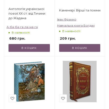
Антологія української
Каменярі. Вірші та поеми
поезії ХХ ст: від Тичини
до Жадана
Іван Франко
Навчальна книга Богдан
А-ба-ба-га-ла-ма-га
В наявності
В наявності
680
грн.
209
грн.
В КОШИК
В КОШИК