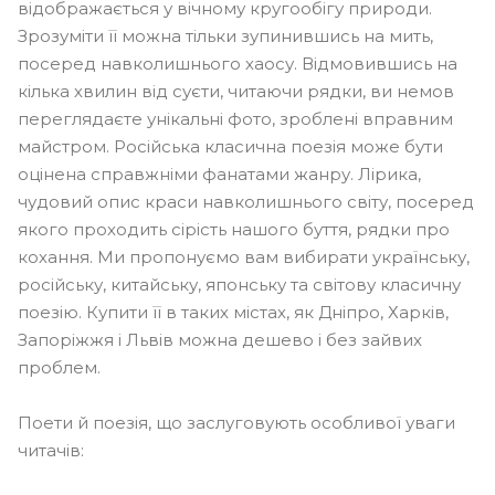
відображається у вічному кругообігу природи.
Зрозуміти її можна тільки зупинившись на мить,
посеред навколишнього хаосу. Відмовившись на
кілька хвилин від суєти, читаючи рядки, ви немов
переглядаєте унікальні фото, зроблені вправним
майстром. Російська класична поезія може бути
оцінена справжніми фанатами жанру. Лірика,
чудовий опис краси навколишнього світу, посеред
якого проходить сірість нашого буття, рядки про
кохання. Ми пропонуємо вам вибирати українську,
російську, китайську, японську та світову класичну
поезію. Купити її в таких містах, як Дніпро, Харків,
Запоріжжя і Львів можна дешево і без зайвих
проблем.
Поети й поезія, що заслуговують особливої ​​уваги
читачів: