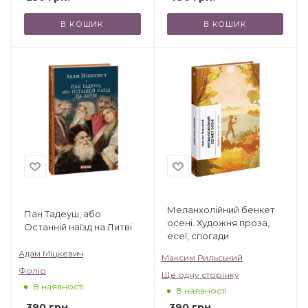
В КОШИК
В КОШИК
Меланхолійний бенкет
Пан Тадеуш, або
осені. Художня проза,
Останній наїзд на Литві
есеї, спогади
Адам Міцкевич
Максим Рильський
Фоліо
Ще одну сторінку
В наявності
В наявності
390
грн.
390
грн.