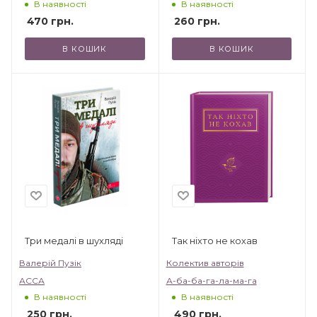
В наявності
В наявності
470
грн.
260
грн.
В КОШИК
В КОШИК
Три медалі в шухляді
Так ніхто не кохав
Валерій Пузік
Колектив авторів
АССА
А-ба-ба-га-ла-ма-га
В наявності
В наявності
250
грн.
490
грн.