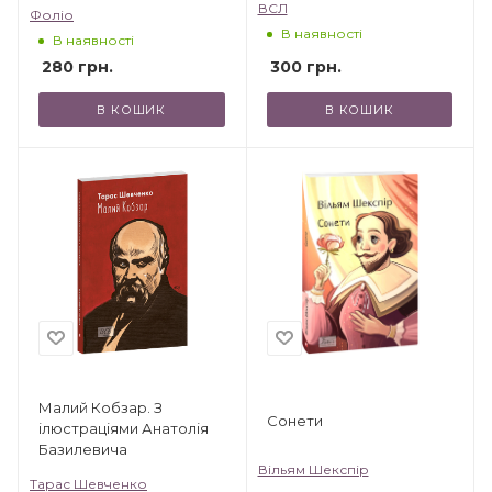
ВСЛ
Фоліо
В наявності
В наявності
300
грн.
280
грн.
В КОШИК
В КОШИК
Малий Кобзар. З
Сонети
ілюстраціями Анатолія
Базилевича
Вільям Шекспір
Тарас Шевченко