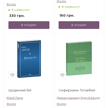
Фоліо
Фоліо
В наявності
В наявності
160
грн.
330
грн.
В КОШИК
В КОШИК
Щоденний бій
Сефернаме. Тогайбей
Юрій Липа
Джанмухаммед (Едіп Ефенді)
Фоліо
Фоліо