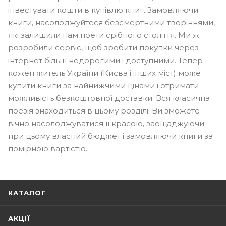
інвестувати кошти в купівлю книг. Замовляючи
книги, насолоджуйтеся безсмертними творіннями,
які залишили нам поети срібного століття. Ми ж
розробили сервіс, щоб зробити покупки через
інтернет більш недорогими і доступними. Тепер
кожен житель України (Києва і інших міст) може
купити книги за найнижчими цінами і отримати
можливість безкоштовної доставки. Вся класична
поезія знаходиться в цьому розділі. Ви зможете
вічно насолоджуватися її красою, заощаджуючи
при цьому власний бюджет і замовляючи книги за
помірною вартістю.
КАТАЛОГ
АКЦІЇ