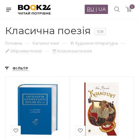
0
RU
|
UA
Класична поезія
108
—
—
—
Головна
Каталог книг
📒 Художня література
—
🖋 Збірники поезії
🦉 Класична поезія
ФІЛЬТР