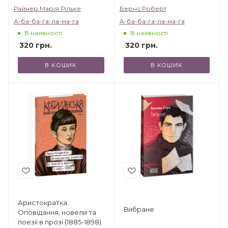
Райнер Марія Рільке
Бернс Роберт
А-ба-ба-га-ла-ма-га
А-ба-ба-га-ла-ма-га
В наявності
В наявності
320
грн.
320
грн.
В КОШИК
В КОШИК
Аристократка.
Вибране
Оповідання, новели та
поезії в прозі (1885-1898)