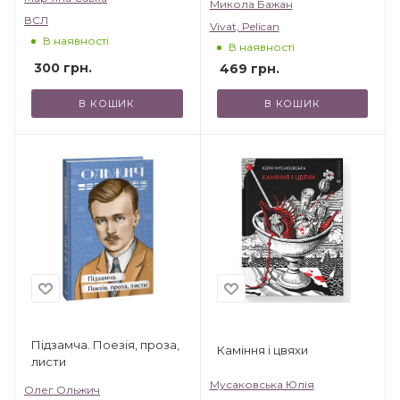
Микола Бажан
ВСЛ
Vivat, Pelican
В наявності
В наявності
300
грн.
469
грн.
В КОШИК
В КОШИК
Підзамча. Поезія, проза,
Каміння і цвяхи
листи
Мусаковська Юлія
Олег Ольжич