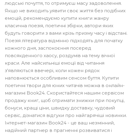
людські почуття, то отримуєш масу задоволення.
Якщо не виходить уявити своє життя без подібних
емоцій, рекомендуємо купити книги жанру
класична поезія, поетичні збірки, автори яких
будуть говорити з вами крізь призму часу і відстані.
Поезія література відмінно підходять для початку
кожного дня, заспокоєння посеред
повсякденного хаосу, роздумів на тему вічної
краси. Але найсильніші емоції від читання
з'являються ввечері, коли кожен рядок
наповнюється особливим сенсом буття. Купити
поетичні твори для юних читачів можна в онлайн-
магазині Book24. Скористайтеся нашим сервісом
продажу книг, щоб отримати знижки при покупці,
бонуси, кращі ціни, швидку доставку, чудовий
сервіс, дізнатися відгуки про найгарячіші новинки.
Інтернет-магазин Book24 - це ваш незмінний,
надійний партнер в прагненні розвиватися і