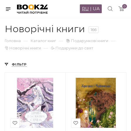
0
RU
|
UA
Новорічні книги
166
—
—
—
Головна
Каталог книг
📚 Подарункові книги
—
🎅 Новорічні книги
🥳 Подарунки до свят
ФІЛЬТР