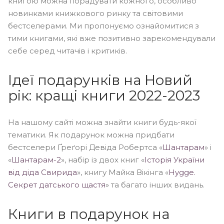
книгою можна порадувати кожного, особливо
новинками книжкового ринку та світовими
бестселерами. Ми пропонуємо ознайомитися з
тими книгами, які вже позитивно зарекомендували
себе серед читачів і критиків.
Ідеї подарунків на Новий
рік: кращі книги 2022-2023
На нашому сайті можна знайти книги будь-якої
тематики. Як подарунок можна придбати
бестселери Ґреґорі Девіда Робертса «
Шантарам
» і
«
Шантарам-2
», набір із двох книг «
Історія України
від діда Свирида
», книгу Майка Вікінга «
Hygge.
Секрет датського щастя
» та багато інших видань.
Книги в подарунок на