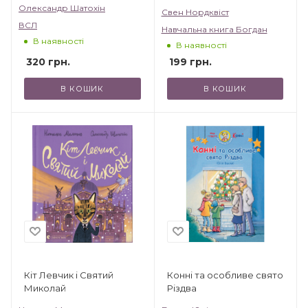
Олександр Шатохін
Свен Нордквіст
ВСЛ
Навчальна книга Богдан
В наявності
В наявності
320
грн.
199
грн.
В КОШИК
В КОШИК
Кіт Левчик і Святий
Конні та особливе свято
Миколай
Різдва