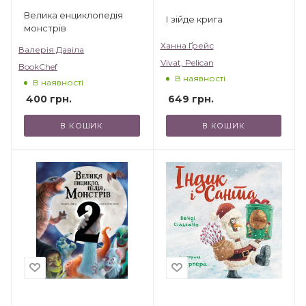
Велика енциклопедія
І зійде крига
монстрів
Ханна Ґрейс
Валерія Давіла
Vivat, Pelican
BookChef
В наявності
В наявності
649
грн.
400
грн.
В КОШИК
В КОШИК