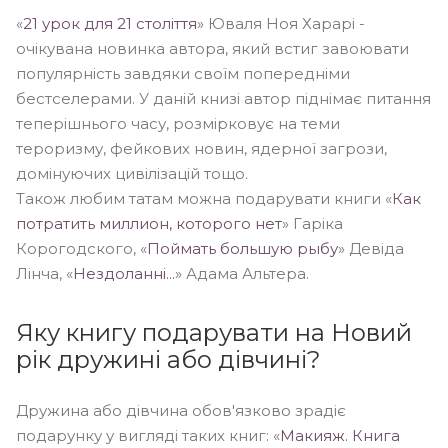
«
21 урок для 21 століття
» Юваля Ноя Харарі -
очікувана новинка автора, який встиг завоювати
популярність завдяки своїм попередніми
бестселерами. У даній книзі автор піднімає питання
теперішнього часу, розмірковує на теми
тероризму, фейкових новин, ядерної загрози,
домінуючих цивілізацій тощо.
Також любим татам можна подарувати книги «
Как
потратить миллион, которого нет
» Гаріка
Корогодского, «
Поймать большую рыбу
» Девіда
Лінча, «
Нездоланні...
» Адама Альтера.
Яку книгу подарувати на Новий
рік дружині або дівчині?
Дружина або дівчина обов'язково зрадіє
подарунку у вигляді таких книг: «
Макияж. Книга