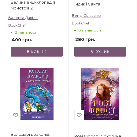
Велика енциклопедія
Індик і Санта
монстрів 2
Венді Сільвано
Валерія Давіла
BookChef
BookChef
В наявності
В наявності
280
грн.
400
грн.
В КОШИК
В КОШИК
Володарі драконів.
Розі Фрост і Соколина