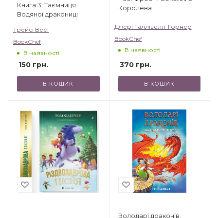
Книга 3: Таємниця
Королева
Водяної дракониці
Джері Галлівелл-Горнер
Трейсі Вест
BookChef
BookChef
В наявності
В наявності
370
грн.
150
грн.
В КОШИК
В КОШИК
Володарі драконів.