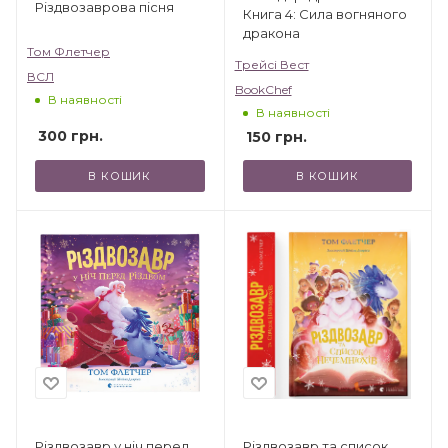
Різдвозаврова пісня
Книга 4: Сила вогняного
дракона
Том Флетчер
Трейсі Вест
ВСЛ
BookChef
В наявності
В наявності
300
грн.
150
грн.
В КОШИК
В КОШИК
Різдвозавр у ніч перед
Різдвозавр та список