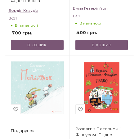
Адвент-Книга
Емма Гезерінґтон
Бордін Клаудія
ВСЛ
ВСЛ
В наявності
В наявності
400
грн.
700
грн.
В КОШИК
В КОШИК
Розваги з Петсоном і
Подарунок
Фіндусом : Різдво