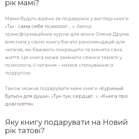
рік мамі?
Мами будуть вдячні за подарунок у вигляді книги
«
Ты - сама себе психолог…
». Автор
трансформаційних курсів для жінок Олена Друма
вмістила у свою книгу багато рекомендацій для
читачів, які бажають покращити та змінити своє
життя. Ця книга може замінити сеанси терапії у
психолога, її читання – немов спілкування із
подругою.
Також можна подарувати мамі книги «
Куриный
бульон для души
», «
Тук-тук, сердце!..
», «
Книга про
довголіття
».
Яку книгу подарувати на Новий
рік татові?