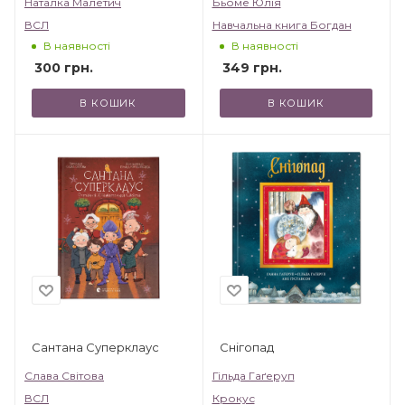
Наталка Малетич
Бьоме Юлія
ВСЛ
Навчальна книга Богдан
В наявності
В наявності
300
грн.
349
грн.
В КОШИК
В КОШИК
Сантана Суперклаус
Снігопад
Слава Світова
Гільда Гаґеруп
ВСЛ
Крокус