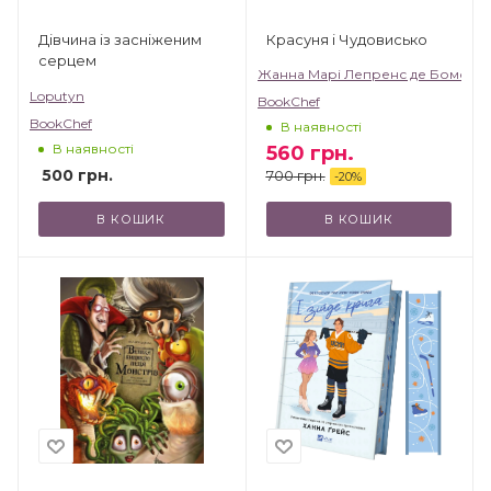
Красуня і Чудовисько
Дівчина із засніженим
серцем
Жанна Марі Лепренс де Бомон
Loputyn
BookChef
BookChef
В наявності
В наявності
560
грн.
500
грн.
700
грн.
-
20
%
В КОШИК
В КОШИК