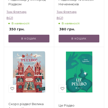
Різдвом
Нечемнюхів
Том Флетчер
Том Флетчер
ВСЛ
ВСЛ
В наявності
В наявності
350
грн.
380
грн.
В КОШИК
В КОШИК
Скоро різдво! Велика
Це Різдво