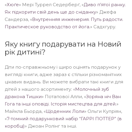
«
Хюґе
» Мері Туррел Седерберґ, «
Диво п’ятої ранку.
Як підкорити свій день ще до сніданку
» Джефа
Сандерза, «
Внутренняя инженерия. Путь радости.
Практическое руководство от йога.
» Садхгуру.
Яку книгу подарувати на Новий
рік дитині?
Діти по-справжньому і щиро оцінять подарунок у
вигляді книги, адже зараз є стільки різноманітних
цікавих видань. Ви можете вибрати такі книги для
дітей з нашого асортименту: «
Молочный зуб
дракона Тишки
» Потапової Алли, «
Зоряна ніч Ван
Гога та інші оповіді. Історія мистецтва для дітей.
»
Майкла Бьорда, «
Щоденник Лоли
» Ольги Купріян,
«
7-томний подарунковий набір “ГАРРІ ПОТТЕР” (в
коробці)
» Джоан Ролінг та інші.