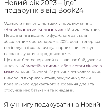
Новий рік 2023 – ідеї
подарунків від Book24
Однією із найпопулярніших у продажу книг є
«
Чизкейк внутри. Книга вторая
» Вікторії Мельник.
Перша книга відомого фуд-блогера стала
абсолютним бестселером в 2022 році. І тепер всі
поціновувачі солодких кулінарних книг можуть
насолоджуватися продовженням.
Ще один бестселер, який не залишає байдужими
читачів - «
Самостійна дитина, або як стати лінивою
мамою
» Анни Бикової. Серія книг психолога Анни
Бикової підкорила читачів, занурених у теми
правильного, адекватного виховання дітей та
стосунків між батьками та їх чадами.
Яку книгу подарувати на Новий