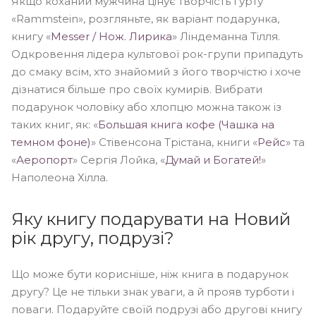
Якщо коханий мужчина цінує творчість гурту
«Rammstein», розгляньте, як варіант подарунка,
книгу «
Messer / Нож. Лирика
» Ліндеманна Тілля.
Одкровення лідера культової рок-групи припадуть
до смаку всім, хто знайомий з його творчістю і хоче
дізнатися більше про своїх кумирів. Вибрати
подарунок чоловіку або хлопцю можна також із
таких книг, як: «
Большая книга кофе (Чашка на
темном фоне)
» Стівенсона Трістана, книги «
Рейс
» та
«
Аеропорт
» Сергія Лойка, «
Думай и Богатей!
»
Наполеона Хілла.
Яку книгу подарувати на Новий
рік другу, подрузі?
Що може бути корисніше, ніж книга в подарунок
другу? Це не тільки знак уваги, а й прояв турботи і
поваги. Подаруйте своїй подрузі або другові книгу