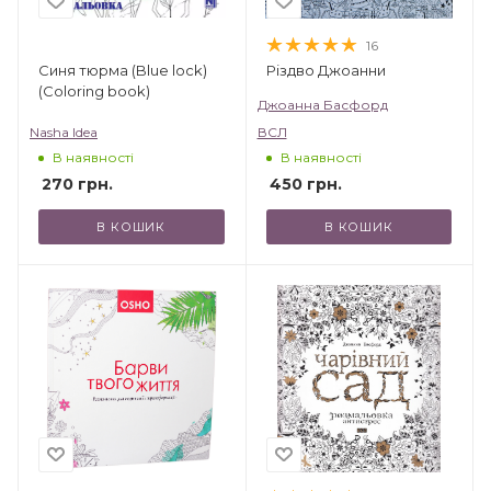
16
Різдво Джоанни
Синя тюрма (Blue lock)
(Coloring book)
Джоанна Басфорд
Nasha Idea
ВСЛ
В наявності
В наявності
270
грн.
450
грн.
В КОШИК
В КОШИК