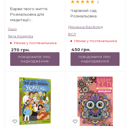
2
Барви твого життя.
Чарівний сад.
Розмальовка для
Розмальовка
медитації і
трансформації
Джоанна Басфорд
Ошо
ВСЛ
Terra Incognita
Немає у постачальника
Немає у постачальника
450
грн.
270
грн.
ПОВІДОМИТИ ПРО 
ПОВІДОМИТИ ПРО 
НАДХОДЖЕННЯ
НАДХОДЖЕННЯ