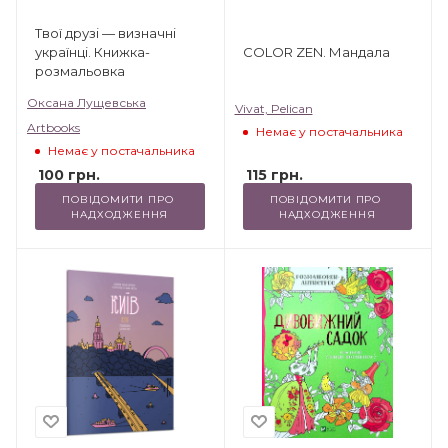
Твої друзі — визначні
українці. Книжка-
COLOR ZEN. Мандала
розмальовка
Оксана Лущевська
Vivat, Pelican
Artbooks
Немає у постачальника
Немає у постачальника
115
грн.
100
грн.
ПОВІДОМИТИ ПРО 
ПОВІДОМИТИ ПРО 
НАДХОДЖЕННЯ
НАДХОДЖЕННЯ