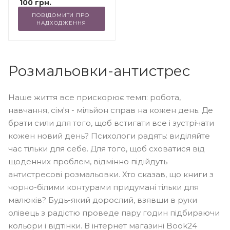
100
грн.
ПОВІДОМИТИ ПРО 
НАДХОДЖЕННЯ
Розмальовки-антистрес
Наше життя все прискорює темп: робота,
навчання, сім'я - мільйон справ на кожен день. Де
брати сили для того, щоб встигати все і зустрічати
кожен новий день? Психологи радять: виділяйте
час тільки для себе. Для того, щоб сховатися від
щоденних проблем, відмінно підійдуть
антистресові розмальовки. Хто сказав, що книги з
чорно-білими контурами придумані тільки для
малюків? Будь-який дорослий, взявши в руки
олівець з радістю проведе пару годин підбираючи
кольори і відтінки. В інтернет магазині Book24