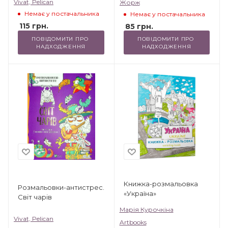
Vivat, Pelican
Жорж
Немає у постачальника
Немає у постачальника
115
грн.
85
грн.
ПОВІДОМИТИ ПРО 
ПОВІДОМИТИ ПРО 
НАДХОДЖЕННЯ
НАДХОДЖЕННЯ
Книжка-розмальовка
Розмальовки-антистрес.
«Україна»
Світ чарів
Марія Курочкіна
Vivat, Pelican
Artbooks