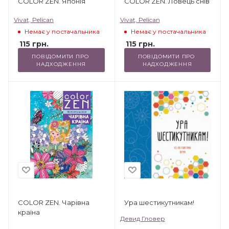
COLOR ZEN. Японія
COLOR ZEN. Ловець снів
Vivat, Pelican
Vivat, Pelican
Немає у постачальника
Немає у постачальника
115
грн.
115
грн.
ПОВІДОМИТИ ПРО 
ПОВІДОМИТИ ПРО 
НАДХОДЖЕННЯ
НАДХОДЖЕННЯ
Ура шестикутникам!
COLOR ZEN. Чарівна
країна
Девид Гловер