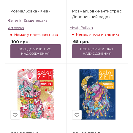
Розмальовка «Київ»
Розмальовки-антистрес.
Дивовижний садок
Євгенія Ємшенецька
Vivat, Pelican
Artbooks
Немає у постачальника
Немає у постачальника
65
грн.
100
грн.
ПОВІДОМИТИ ПРО 
ПОВІДОМИТИ ПРО 
НАДХОДЖЕННЯ
НАДХОДЖЕННЯ