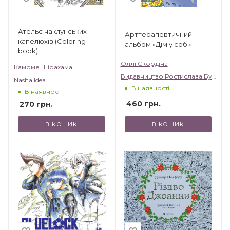
Ательє чаклунських
Арттерапевтичний
капелюхів (Coloring
альбом «Дім у собі»
book)
Оллі Скордіна
Камоме Шірахама
Видавництво Ростислава Бурлаки
Nasha Idea
В наявності
В наявності
460
грн.
270
грн.
В КОШИК
В КОШИК