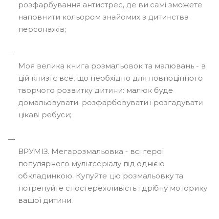
розфарбування антистрес, де ви самі зможете
наповнити кольором знайомих з дитинства
персонажів;
Моя велика книга розмальовок та малювань - в
цій книзі є все, що необхідно для повноцінного
творчого розвитку дитини: малюк буде
домальовувати. розфарбовувати і розгадувати
цікаві ребуси;
ВРУМІЗ. Мегарозмальовка - всі герої
популярного мультсеріалу під однією
обкладинкою. Купуйте цю розмальовку та
потренуйте спостережливість і дрібну моторику
вашої дитини.