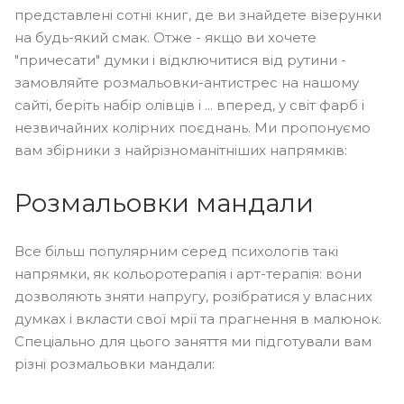
представлені сотні книг, де ви знайдете візерунки
на будь-який смак. Отже - якщо ви хочете
"причесати" думки і відключитися від рутини -
замовляйте розмальовки-антистрес на нашому
сайті, беріть набір олівців і ... вперед, у світ фарб і
незвичайних колірних поєднань. Ми пропонуємо
вам збірники з найрізноманітніших напрямків:
Розмальовки мандали
Все більш популярним серед психологів такі
напрямки, як кольоротерапія і арт-терапія: вони
дозволяють зняти напругу, розібратися у власних
думках і вкласти свої мрії та прагнення в малюнок.
Спеціально для цього заняття ми підготували вам
різні розмальовки мандали: