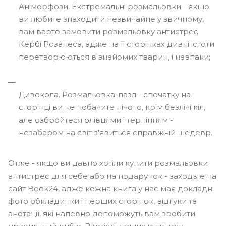
Аніморфози. Екстремальні розмальовки - якщо
ви любите знаходити незвичайне у звичному,
вам варто замовити розмальовку антистрес
Кербі Розанеса, адже на її сторінках дивні істоти
перетворюються в знайомих тварин, і навпаки;
Дивокола. Розмальовка-пазл - спочатку на
сторінці ви не побачите нічого, крім безлічі кіл,
але озбройтеся олівцями і терпінням -
незабаром на світ з'явиться справжній шедевр.
Отже - якщо ви давно хотіли купити розмальовки
антистрес для себе або на подарунок - заходьте на
сайт Book24, адже кожна книга у нас має докладні
фото обкладинки і перших сторінок, відгуки та
анотації, які напевно допоможуть вам зробити