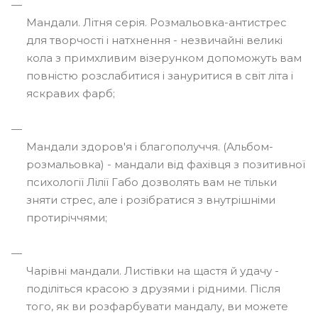
Мандали. Літня серія. Розмальовка-антистрес
для творчості і натхнення - незвичайні великі
кола з примхливим візерунком допоможуть вам
повністю розслабитися і зануритися в світ літа і
яскравих фарб;
Мандали здоров'я і благополуччя. (Альбом-
розмальовка) - мандали від фахівця з позитивної
психології Лілії Габо дозволять вам не тільки
зняти стрес, але і розібратися з внутрішніми
протиріччями;
Чарівні мандали. Листівки на щастя й удачу -
поділіться красою з друзями і рідними. Після
того, як ви розфарбувати мандалу, ви можете