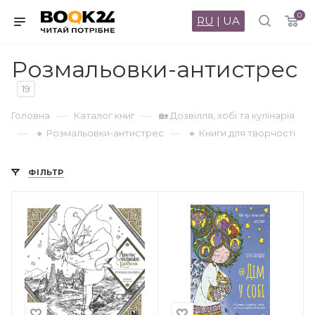
0
RU
|
UA
Розмальовки-антистрес
19
—
—
Головна
Каталог книг
🏡 Дозвілля, хобі та кулінарія
—
—
🔸 Розмальовки-антистрес
🔸 Книги для творчості
ФІЛЬТР