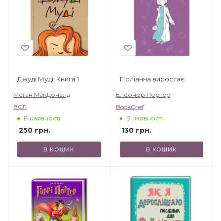
Джуді Муді. Книга 1
Поліанна виростає
Меґан МакДоналд
Елеонор Портер
ВСЛ
BookChef
В наявності
В наявності
250
грн.
130
грн.
В КОШИК
В КОШИК