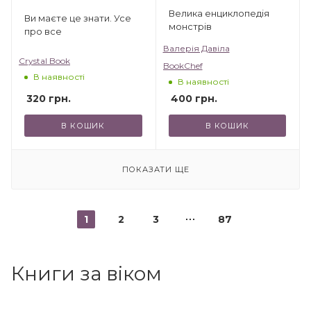
Велика енциклопедія
Ви маєте це знати. Усе
монстрів
про все
Валерія Давіла
Crystal Book
BookChef
В наявності
В наявності
320
грн.
400
грн.
В КОШИК
В КОШИК
ПОКАЗАТИ ЩЕ
1
2
3
87
Книги за віком