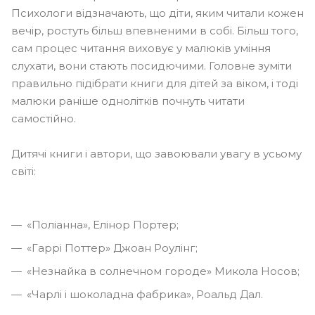
Психологи відзначають, що діти, яким читали кожен
вечір, ростуть більш впевненими в собі. Більш того,
сам процес читання виховує у малюків уміння
слухати, вони стають посидючими. Головне зуміти
правильно підібрати книги для дітей за віком, і тоді
малюки раніше однолітків почнуть читати
самостійно.
Дитячі книги і автори, що завоювали увагу в усьому
світі:
«Поліанна», Елінор Портер;
«Гаррі Поттер» Джоан Роулінг;
«Незнайка в солнечном городе» Микола Носов;
«Чарлі і шоколадна фабрика», Роальд Дал.