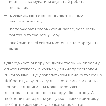
вчиться аналізувати, міркувати й робити
висновки;
розширювати знання та уявлення про
навколишній світ;
поповнювати словниковий запас, розвивати
фантазію та грамотну мову;
знайомитись зі світом мистецтва та формувати
смак.
Для зручності вибору всі дитячі твори ми зібрали у
кількох каталогах, в кожному з яких представлені
книги за віком. Це дозволить вам швидко та зручно
підібрати цікаву книжку для свого сина чи доньки.
Наприклад, книги для малят переважно
виготовляють з товстого паперу або картону. А
щоб вони привертали увагу маленьких крихіток, у
них багато яскравих та кольорових малюнків.