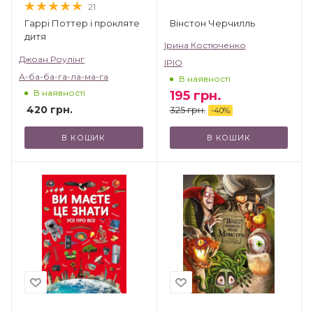
21
Вінстон Черчилль
Гаррі Поттер і прокляте
дитя
Ірина Костюченко
Джоан Роулінг
IPIO
А-ба-ба-га-ла-ма-га
В наявності
В наявності
195
грн.
420
грн.
325
грн.
-
40
%
В КОШИК
В КОШИК