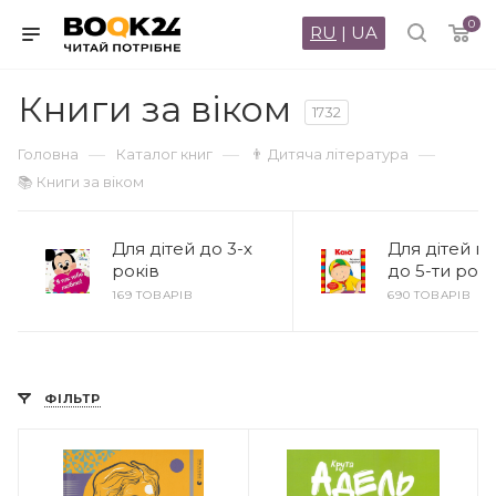
0
RU
|
UA
Книги за віком
1732
—
—
—
Головна
Каталог книг
👨 Дитяча література
📚 Книги за віком
Для дітей до 3-х
Для дітей ві
років
до 5-ти рокі
169 ТОВАРІВ
690 ТОВАРІВ
ФІЛЬТР