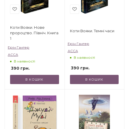
Коти Вояки. Нове
Коти Вояки. Темні часи
пророцтво. Північ. Книга
1
Ерін Гантер
Ерін Гантер
АССА
АССА
В наявності
В наявності
390
грн.
390
грн.
В КОШИК
В КОШИК