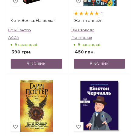
1
Коти Вояки. На волю!
Життя онлайн
Ерін Гантер
Луї Стовелл
АССА
#книголав
В наявності
В наявності
390
грн.
450
грн.
В КОШИК
В КОШИК