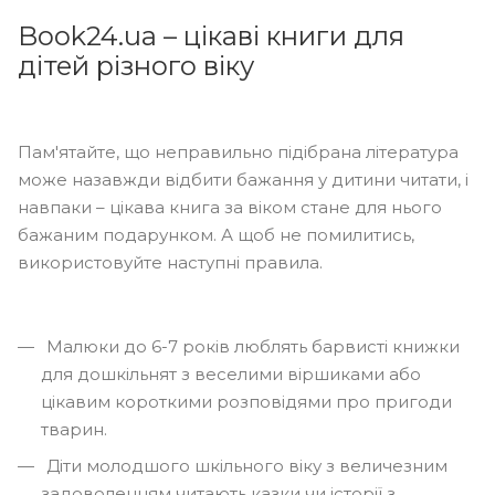
Book24.ua – цікаві книги для
дітей різного віку
Пам'ятайте, що неправильно підібрана література
може назавжди відбити бажання у дитини читати, і
навпаки – цікава книга за віком стане для нього
бажаним подарунком. А щоб не помилитись,
використовуйте наступні правила.
Малюки до 6-7 років люблять барвисті книжки
для дошкільнят з веселими віршиками або
цікавим короткими розповідями про пригоди
тварин.
Діти молодшого шкільного віку з величезним
задоволенням читають казки чи історії з