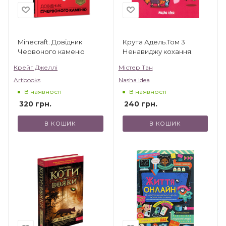
Minecraft. Довідник
Крута Адель.Том 3
Червоного каменю
Ненавиджу кохання.
Крейг Джеллі
Містер Тан
Artbooks
Nasha Idea
В наявності
В наявності
320
грн.
240
грн.
В КОШИК
В КОШИК