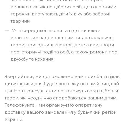
великою кількістю дійових осіб, де головними
героями виступають діти їх віку або забавні
тварини.
Учні середньої школи та підлітки вже з
величезним задоволенням читають класичні
твори, пригодницькі історії, детективи, твори
про історичні події та осіб, а також романи про
дружбу та кохання.
Звертайтесь, ми допоможемо вам придбати цікаві
дитячі книги для будь-якого віку по самій вигідній
ціні. Наші консультанти допоможуть вам підібрати
твори, які неодмінно сподобаються вашим дітям.
Телефонуйте, і ми організуємо оперативну
доставку вашого замовлення у будь-який регіон
України.