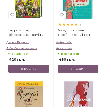
1
Гаррі Поттер і
Як я дорослішаю.
філософський камінь
Посібник для дівчат
Джоан Роулінг
Аніта Найк
А-ба-ба-га-ла-ма-га
#книголав
В наявності
В наявності
420
грн.
480
грн.
В КОШИК
В КОШИК