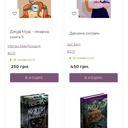
Джуді Муді – лікарка,
Дівчина онлайн
книга 5
Зої Загг
Меґан МакДоналд
ВСЛ
ВСЛ
В наявності
В наявності
450
грн.
250
грн.
В КОШИК
В КОШИК