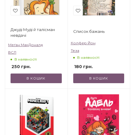
Джуді Муді й талісман
Список бажань
невдачі
Колфер Йон
Меґан МакДоналд
Теза
ВСЛ
В наявності
В наявності
180
грн.
250
грн.
В КОШИК
В КОШИК