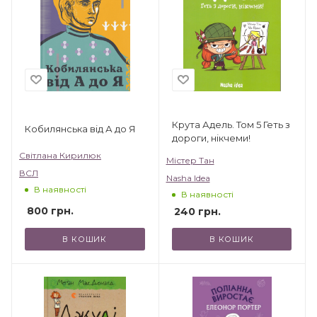
Крута Адель. Том 5 Геть з
Кобилянська від А до Я
дороги, нікчеми!
Світлана Кирилюк
Містер Тан
ВСЛ
Nasha Idea
В наявності
В наявності
800
грн.
240
грн.
В КОШИК
В КОШИК