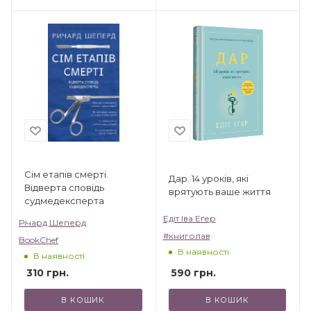
Сім етапів смерті.
Дар. 14 уроків, які
Відверта сповідь
врятують ваше життя
судмедексперта
Едіт Іва Еґер
Річард Шеперд
#книголав
BookChef
В наявності
В наявності
590
грн.
310
грн.
В КОШИК
В КОШИК