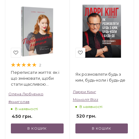
2
Переписати життя: як і
Як розмовляти будь з
що змінювати, щоби
ким, будь-коли і будь-де
стати щасливою
людиною
Ларри Кинг
Олена Любченко
Моноліт Bizz
#книголав
В наявності
В наявності
520
грн.
450
грн.
В КОШИК
В КОШИК