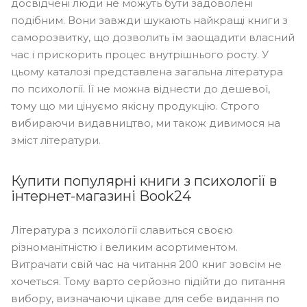
досвідчені люди не можуть бути задоволені
подібним. Вони завжди шукають найкращі книги з
саморозвитку, що дозволить їм заощадити власний
час і прискорить процес внутрішнього росту. У
цьому каталозі представлена ​​загальна література
по психології. Її не можна віднести до дешевої,
тому що ми цінуємо якісну продукцію. Строго
вибираючи видавництво, ми також дивимося на
зміст літератури.
Купити популярні книги з психології в
інтернет-магазині Book24
Література з психології славиться своєю
різноманітністю і великим асортиментом.
Витрачати свій час на читання 200 книг зовсім не
хочеться. Тому варто серйозно підійти до питання
вибору, визначаючи цікаве для себе видання по