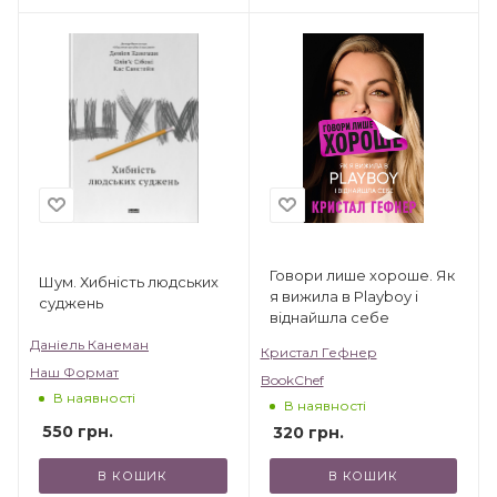
Говори лише хороше. Як
Шум. Хибність людських
я вижила в Playboy і
суджень
віднайшла себе
Даніель Канеман
Кристал Гефнер
Наш Формат
BookChef
В наявності
В наявності
550
грн.
320
грн.
В КОШИК
В КОШИК