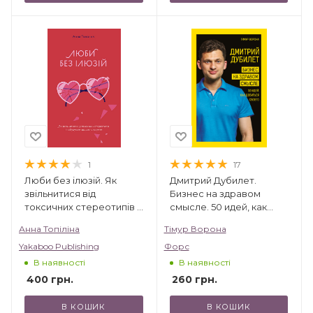
1
17
Люби без ілюзій. Як
Дмитрий Дубилет.
звільнитися від
Бизнес на здравом
токсичних стереотипів і
смысле. 50 идей, как
побудувати здорові
добиться своего
Анна Топіліна
Тімур Ворона
стосунки
Yakaboo Publishing
Форс
В наявності
В наявності
400
грн.
260
грн.
В КОШИК
В КОШИК