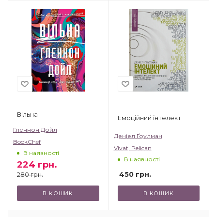
Вільна
Емоційний інтелект
Гленнон Дойл
Деніел Ґоулман
BookChef
Vivat, Pelican
В наявності
В наявності
224
грн.
450
грн.
280
грн.
В КОШИК
В КОШИК