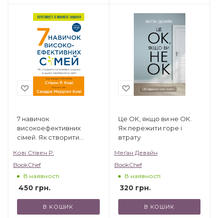
7 навичок
Це ОК, якщо ви не ОК.
високоефективних
Як пережити горе і
сімей. Як створити
втрату
гармонійну родину у
Кові Стівен Р.
Меґан Девайн
цьому бентежному світі
BookChef
BookChef
В наявності
В наявності
450
грн.
320
грн.
В КОШИК
В КОШИК