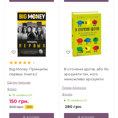
1
Big Money. Принципы
В оточенні ідіотів, або Як
первых. Книга 2
зрозуміти тих, кого
неможливо зрозуміти
Євген Черняк
Томас Еріксон
Форс
Фоліо
В наявності
В наявності
150
грн.
280
грн.
300
грн.
-
50
%
В КОШИК
В КОШИК