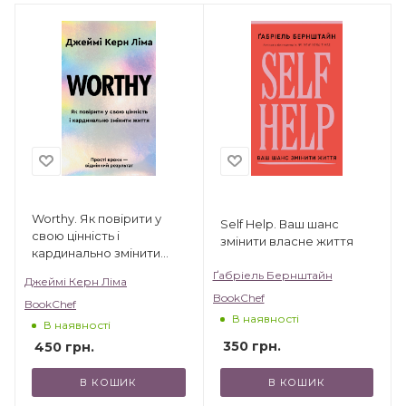
Worthy. Як повірити у
Self Help. Ваш шанс
свою цінність і
змінити власне життя
кардинально змінити
життя
Ґабріель Бернштайн
Джеймі Керн Ліма
BookChef
BookChef
В наявності
В наявності
350
грн.
450
грн.
В КОШИК
В КОШИК