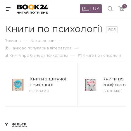
0
RU
|
UA
Книги по психології
805
—
—
Головна
Каталог книг
—
🌍 Науково популярна література
—
📊 Книги про бізнес і психологію
🦉 Книги по психології
Книги з дитячої
Книги по
психології
конфліктолог
85 ТОВАРІВ
18 ТОВАРІВ
ФІЛЬТР