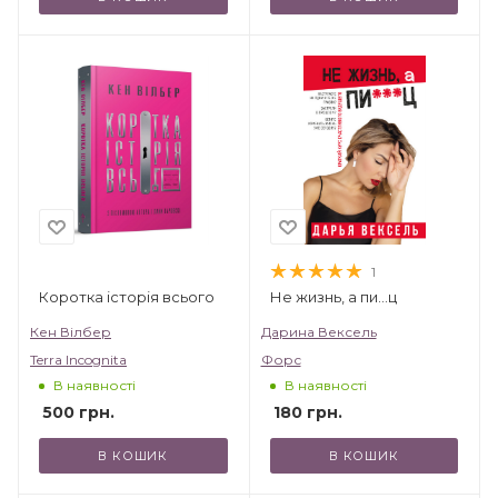
1
Коротка історія всього
Не жизнь, а пи…ц
Кен Вілбер
Дарина Вексель
Terra Incognita
Форс
В наявності
В наявності
500
грн.
180
грн.
В КОШИК
В КОШИК