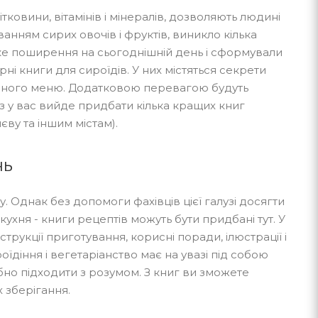
ковини, вітамінів і мінералів, дозволяють людині
ванням сирих овочів і фруктів, виникло кілька
роке поширення на сьогоднішній день і сформували
ні книги для сироїдів. У них містяться секрети
енного меню. Додатковою перевагою будуть
раз у вас вийде придбати кілька кращих книг
ву та іншим містам).
нь
Однак без допомоги фахівців цієї галузі досягти
кухня - книги рецептів можуть бути придбані тут. У
трукції приготування, корисні поради, ілюстрації і
їдіння і вегетаріанство має на увазі під собою
бно підходити з розумом. З книг ви зможете
х зберігання.