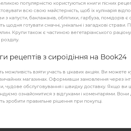
 великою популярністю користуються книги пісних рецеп
товувати всю свою майстерність, щоб їх кулінарія відп
ви з капусти, баклажанів, обліпихи, гарбуза, помідорів
ть щодня готувати смачні, унікальні і загадкові страви
вилин. Крупи також є частиною вегетаріанського раціону
 розділу.
ги рецептів з сироїдіння на Book24
ть можливість взяти участь в цікавих акціях. Ви можете
вичайних магазинах. Оформивши замовлення через інте
іни, чудове обслуговування і швидку доставку. Якщо ви 
ндуємо ознайомитися з відгуками і коментарями. Вони 
ть зробити правильне рішення при покупці.