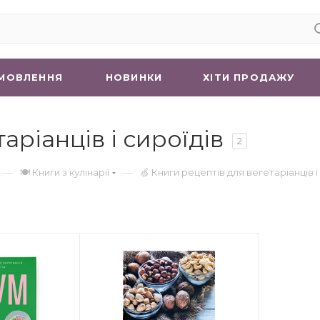
МОВЛЕННЯ
НОВИНКИ
ХIТИ ПРОДАЖУ
аріанців і сироїдів
2
—
—
🍽 Книги з кулінарії
🍏 Книги рецептів для вегетаріанців і