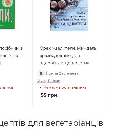
посібник із
Орехи-целители. Миндаль,
ування та
арахис, кешью для
і
здоровья и долголетия
Ирина Васильева
Vivat, Pelican
альника
Немає у постачальника
55
грн.
ептів для вегетаріанців