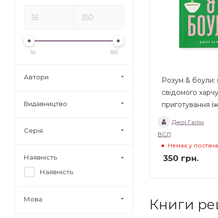
55
350
Автори
Розум & боули: 
свідомого харч
Видавництво
приготування їж
Джої Галін
Серія
ВСЛ
Немає у постач
350
грн.
Наявність
Наявність
Мова
Книги рец