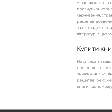
У наших клієнтів
прагнуть викорис
харчування, стра
рецептів дозволи
за п'ятнадцять х
літературі з цього
Купити кни
Наші клієнти маю
дешевше, ніж в з
знижки, низькі ц
рецептів, рекоме
книги і допоможу