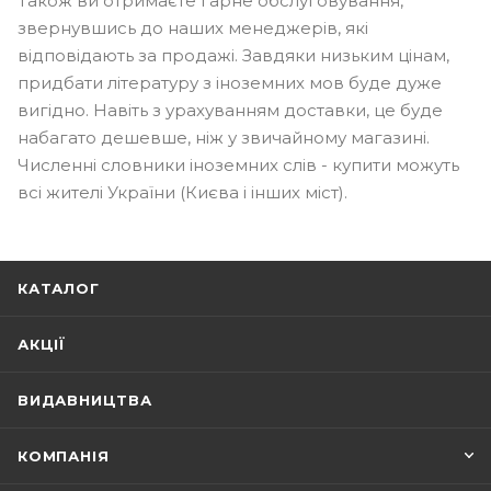
Також ви отримаєте гарне обслуговування,
звернувшись до наших менеджерів, які
відповідають за продажі. Завдяки низьким цінам,
придбати літературу з іноземних мов буде дуже
вигідно. Навіть з урахуванням доставки, це буде
набагато дешевше, ніж у звичайному магазині.
Численні словники іноземних слів - купити можуть
всі жителі України (Києва і інших міст).
КАТАЛОГ
АКЦІЇ
ВИДАВНИЦТВА
КОМПАНІЯ