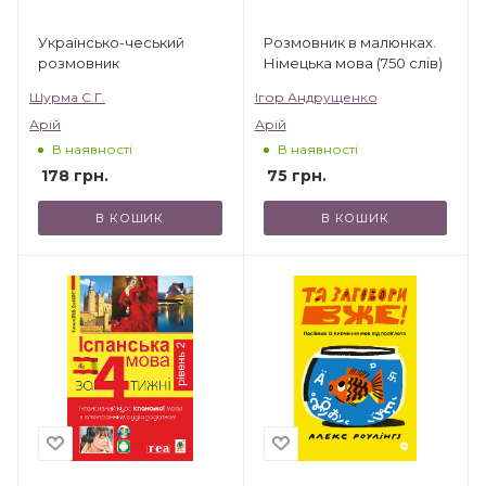
Українсько-чеський
Розмовник в малюнках.
розмовник
Німецька мова (750 слів)
Шурма С.Г.
Ігор Андрущенко
Арій
Арій
В наявності
В наявності
178
грн.
75
грн.
В КОШИК
В КОШИК