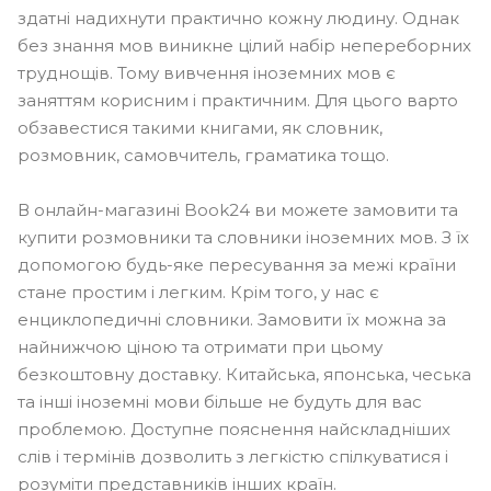
здатні надихнути практично кожну людину. Однак
без знання мов виникне цілий набір непереборних
труднощів. Тому вивчення іноземних мов є
заняттям корисним і практичним. Для цього варто
обзавестися такими книгами, як словник,
розмовник, самовчитель, граматика тощо.
В онлайн-магазині Book24 ви можете замовити та
купити розмовники та словники іноземних мов. З їх
допомогою будь-яке пересування за межі країни
стане простим і легким. Крім того, у нас є
енциклопедичні словники. Замовити їх можна за
найнижчою ціною та отримати при цьому
безкоштовну доставку. Китайська, японська, чеська
та інші іноземні мови більше не будуть для вас
проблемою. Доступне пояснення найскладніших
слів і термінів дозволить з легкістю спілкуватися і
розуміти представників інших країн.