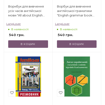
Воркбук для вивчення
Ворбук для вивчення
усіх часів англійської
англійської граматики
мови "All about English
"English grammar book
tenses"
А2-В1"
LangLover
LangLover
В наявності
В наявності
540
грн.
540
грн.
В КОШИК
В КОШИК