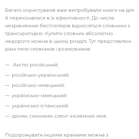
Багато користувачів вже випробували книги на ділі
й переконалися в їх ефективності. До числа
незрівнянних бестселерів відносяться словники з
транскрипцією. Купити словник абсолютно
недорого можна в цьому розділі. Тут представлені
різні типи словників і розмовників:
Англо-російський;
російсько-український;
російсько-німецький;
українсько-німецький;
українсько-іспанський;
ідіоми, синоніми, сленг іноземних мов.
Подорожувати іншими країнами можна з