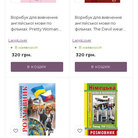
Воркбук для вивчення
Воркбук для вивчення
англійської мови по
англійської мови по
фільмах. Pretty Woman
фільмах. The Devil wears
(А2)
Prada (C1)
LangLover
LangLover
В наявності
В наявності
320
грн.
320
грн.
В КОШИК
В КОШИК