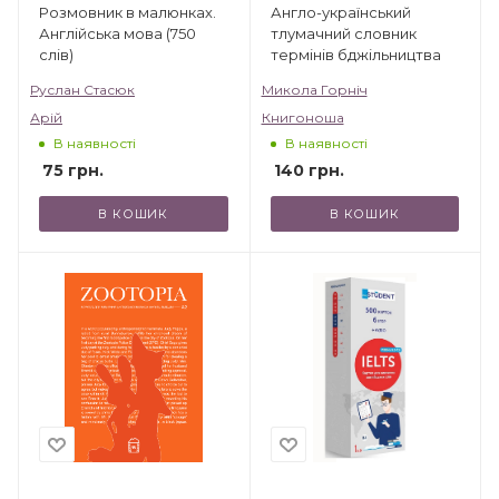
Розмовник в малюнках.
Англо-український
Англійська мова (750
тлумачний словник
слів)
термінів бджільництва
Руслан Стасюк
Микола Горніч
Арій
Книгоноша
В наявності
В наявності
75
грн.
140
грн.
В КОШИК
В КОШИК