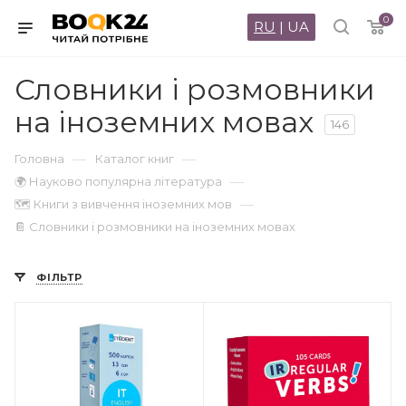
0
RU
|
UA
Словники і розмовники
на іноземних мовах
146
—
—
Головна
Каталог книг
—
🌍 Науково популярна література
—
🗺 Книги з вивчення іноземних мов
📔 Словники і розмовники на іноземних мовах
ФІЛЬТР