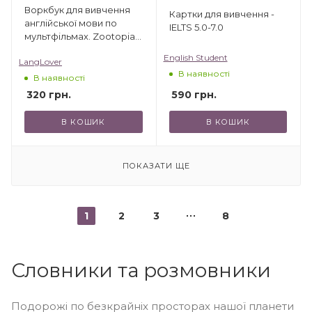
Воркбук для вивчення
Картки для вивчення -
англійської мови по
IELTS 5.0-7.0
мультфільмах. Zootopia
(A2)
English Student
LangLover
В наявності
В наявності
590
грн.
320
грн.
В КОШИК
В КОШИК
ПОКАЗАТИ ЩЕ
1
2
3
8
Словники та розмовники
Подорожі по безкрайніх просторах нашої планети