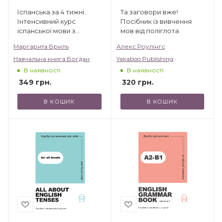
Іспанська за 4 тижні.
Та заговори вже!
Інтенсивний курс
Посібник із вивчення
іспанської мови з
мов від поліглота
електронним
Маргарита Бриль
Алекс Роулінгс
аудіододатком. Рівень 2
Навчальна книга Богдан
Yakaboo Publishing
В наявності
В наявності
349
грн.
320
грн.
В КОШИК
В КОШИК