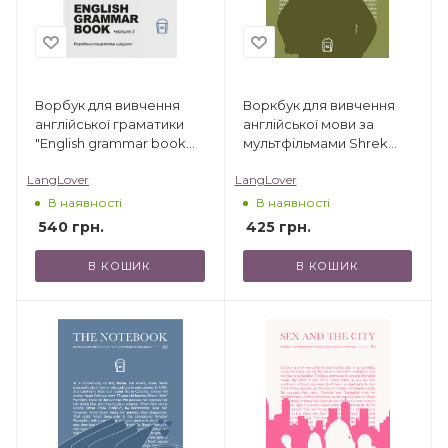
Ворбук для вивчення
Воркбук для вивчення
англійської граматики
англійської мови за
"English grammar book
мультфільмами Shrek
В1-В2"
(B2)
LangLover
LangLover
В наявності
В наявності
540
грн.
425
грн.
В КОШИК
В КОШИК