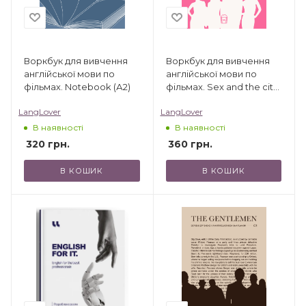
Воркбук для вивчення
Воркбук для вивчення
англійської мови по
англійської мови по
фільмах. Notebook (А2)
фільмах. Sex and the city
(B1)
LangLover
LangLover
В наявності
В наявності
320
грн.
360
грн.
В КОШИК
В КОШИК