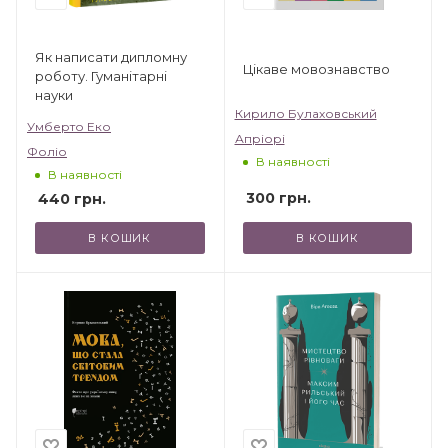
Як написати дипломну
Цікаве мовознавство
роботу. Гуманітарні
науки
Кирило Булаховський
Умберто Еко
Апріорі
Фоліо
В наявності
В наявності
300
грн.
440
грн.
В КОШИК
В КОШИК