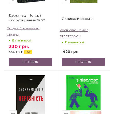
Деокупація. Історії
Як писали класики
опору українців. 2022
Богдан Логвиненко
Ростислав Семків
Ukraїner
STRETOVYCH
В наявності
В наявності
330
грн.
420
грн.
440
грн.
-
25
%
В КОШИК
В КОШИК