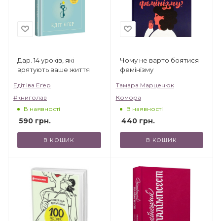
Дар. 14 уроків, які
Чому не варто боятися
врятують ваше життя
фемінізму
Едіт Іва Еґер
Тамара Марценюк
#книголав
Комора
В наявності
В наявності
590
грн.
440
грн.
В КОШИК
В КОШИК