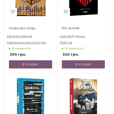
Мова про мову
Бій за Київ
Євгенія Завалій
Сергій Руденко
Навчальна книга Богдан
Фабула
В наявності
В наявності
399
грн.
520
грн.
В КОШИК
В КОШИК