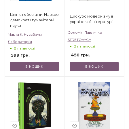
Цінність без ціни. Навіщо
Дискурс модернізму в
демократії гуманітарні
українській літературі
науки
Соломія Павличко
Марта К. Нуссбаум
STRETOVYCH
Лабораторія
В наявності
В наявності
450
грн.
599
грн.
В КОШИК
В КОШИК