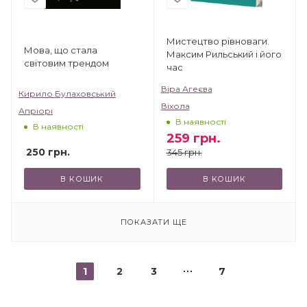
Мистецтво рівноваги.
Мова, що стала
Максим Рильський і його
світовим трендом
час
Віра Агеєва
Кирило Булаховський
Віхола
Апріорі
В наявності
В наявності
259
грн.
250
грн.
345
грн.
В КОШИК
В КОШИК
ПОКАЗАТИ ЩЕ
1
2
3
7