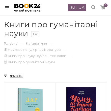
0
RU
|
UA
Книги про гуманітарні
науки
132
—
—
Головна
Каталог книг
—
🌍 Науково популярна література
—
🧐 Книги про науку і сучасні технології
🦉 Книги про гуманітарні науки
ФІЛЬТР