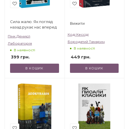
Сила жалю. Як погляд
Вижити
назад рухає нас вперед
Коді Кессіді
Пінк Дениєл
Бородатий Тамарин
Лабораторія
В наявності
В наявності
449
грн.
399
грн.
В КОШИК
В КОШИК