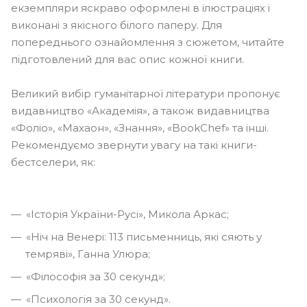
екземпляри яскраво оформлені в ілюстраціях і
виконані з якісного білого паперу. Для
попереднього ознайомлення з сюжетом, читайте
підготовлений для вас опис кожної книги.
Великий вибір гуманітарної літератури пропонує
видавництво «Академія», а також видавництва
«Фоліо», «Махаон», «Знання», «BookChef» та інші.
Рекомендуємо звернути увагу на такі книги-
бестселери, як:
«Історія України-Русі», Микола Аркас;
«Ніч на Венері: 113 письменниць, які сяють у
темряві», Ганна Улюра;
«Філософія за 30 секунд»;
«Психологія за 30 секунд».