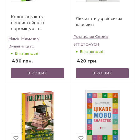
Колоніальність
Як читати українських
непристойного:
класиків
сороміцьке в
модерному дизайні
Ростислав Семків
Марія Маєрчик
сексуальности
STRETOVYCH
Видавництво
В наявності
В наявності
420
грн.
490
грн.
В КОШИК
В КОШИК