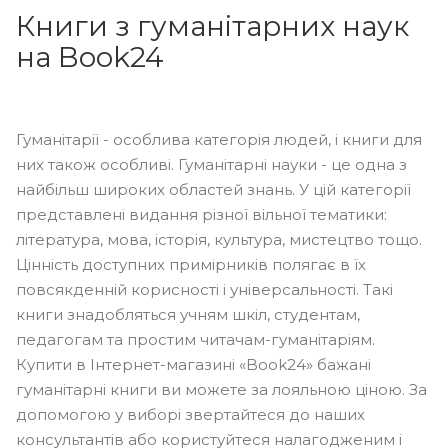
Книги з гуманітарних наук
на Book24
Гуманітарії - особлива категорія людей, і книги для
них також особливі. Гуманітарні науки - це одна з
найбільш широких областей знань. У цій категорії
представлені видання різної вільної тематики:
література, мова, історія, культура, мистецтво тощо.
Цінність доступних примірників полягає в їх
повсякденній корисності і універсальності. Такі
книги знадобляться учням шкіл, студентам,
педагогам та простим читачам-гуманітаріям.
Купити в Інтернет-магазині «Book24» бажані
гуманітарні книги ви можете за лояльною ціною. За
допомогою у виборі звертайтеся до наших
консультантів або користуйтеся налагодженим і