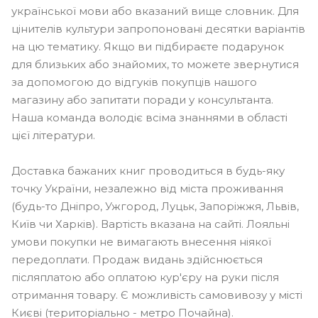
української мови або вказаний вище словник. Для
цінителів культури запропоновані десятки варіантів
на цю тематику. Якщо ви підбираєте подарунок
для близьких або знайомих, то можете звернутися
за допомогою до відгуків покупців нашого
магазину або запитати поради у консультанта.
Наша команда володіє всіма знаннями в області
цієї літератури.
Доставка бажаних книг проводиться в будь-яку
точку України, незалежно від міста проживання
(будь-то Дніпро, Ужгород, Луцьк, Запоріжжя, Львів,
Київ чи Харків). Вартість вказана на сайті. Лояльні
умови покупки не вимагають внесення ніякої
передоплати. Продаж видань здійснюється
післяплатою або оплатою кур'єру на руки після
отримання товару. Є можливість самовивозу у місті
Києві (територіально - метро Почайна).