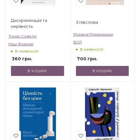
Дискримінація та
З півслова
нерівність
Романа Романишин
Томас Совелл
ВСЛ
Наш Формат
В наявності
В наявності
700
грн.
360
грн.
В КОШИК
В КОШИК