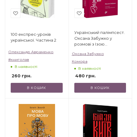
Український палімпсест.
100 експрес-уроків
Оксана Забужко у
української. Частина 2
розмові з Ізою
Хруслінською
Олександр Авраменко
Оксана Забужко
#книголав
Комора
В наявності
В наявності
260
грн.
480
грн.
В КОШИК
В КОШИК