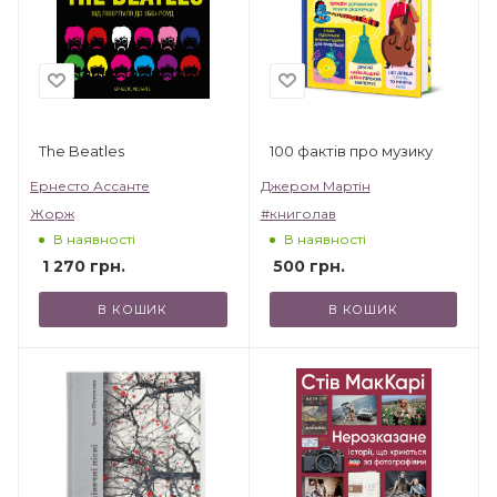
The Beatles
100 фактів про музику
Ернесто Ассанте
Джером Мартін
Жорж
#книголав
В наявності
В наявності
1 270
грн.
500
грн.
В КОШИК
В КОШИК