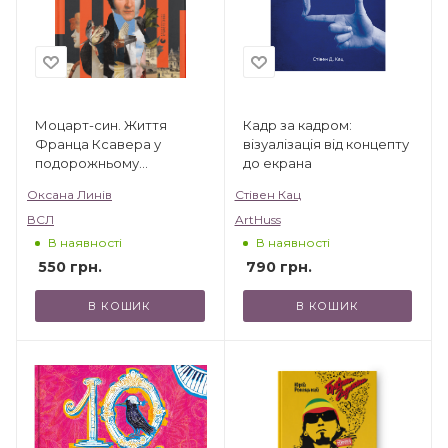
Моцарт-син. Життя
Кадр за кадром:
Франца Ксавера у
візуалізація від концепту
подорожньому
до екрана
щоденнику і листах
Оксана Линів
Стівен Кац
ВСЛ
ArtHuss
В наявності
В наявності
550
грн.
790
грн.
В КОШИК
В КОШИК