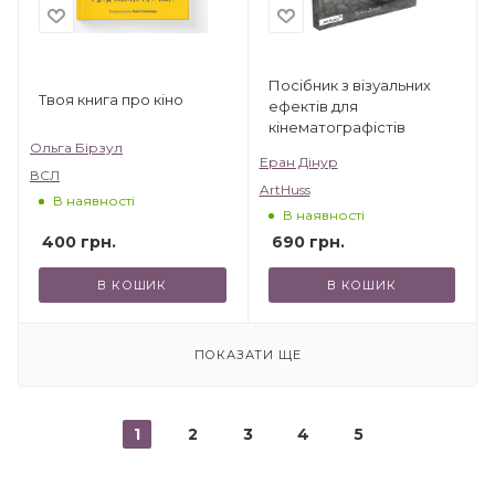
Посібник з візуальних
Твоя книга про кіно
ефектів для
кінематографістів
Ольга Бірзул
Еран Дінур
ВСЛ
ArtHuss
В наявності
В наявності
400
грн.
690
грн.
В КОШИК
В КОШИК
ПОКАЗАТИ ЩЕ
1
2
3
4
5