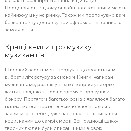
бажають розширити знання в цій галузі.
Представлені в цьому онлайн-каталозі книги мають
найнижчу ціну на ринку. Також ми пропонуємо вам
безкоштовну доставку при оформленні великого
замовлення.
Кращі книги про музику і
музикантів
Широкий асортимент продукції дозволить вам
вибрати літературу за смаком. Книги, написані
музикантами, розкажуть їхню непросту історію
життя і повідають про невідому сторону шоу-
бізнесу. Протягом багатьох років з'являлося багато
гідних людей, проте не всім вдалося голосно
заявити про себе. Дуже часто талант залишався
невизнаним до самої смерті. Всі труднощі шляху
творчих людей були описані ними в своїх