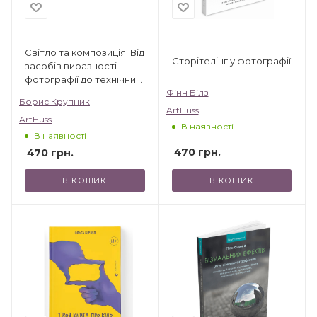
Світло та композиція. Від
Сторітелінг у фотографії
засобів виразності
фотографії до технічних
налаштувань
Фінн Білз
Борис Крупник
ArtHuss
ArtHuss
В наявності
В наявності
470
грн.
470
грн.
В КОШИК
В КОШИК