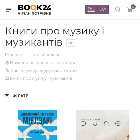
0
RU
|
UA
Книги про музику і
музикантів
90
—
—
Головна
Каталог книг
—
🌍 Науково популярна література
—
🎭 Книги про культуру і мистецтво
🎹 Книги про музику і музикантів
ФІЛЬТР