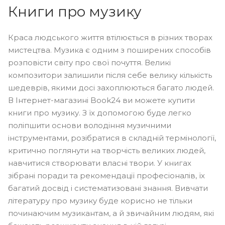
Книги про музику
Краса людського життя втілюється в різних творах
мистецтва. Музика є одним з поширених способів
розповісти світу про свої почуття. Великі
композитори залишили після себе велику кількість
шедеврів, якими досі захоплюються багато людей.
В Інтернет-магазині Book24 ви можете купити
книги про музику. З їх допомогою буде легко
поліпшити основи володіння музичними
інструментами, розібратися в складній термінології,
критично поглянути на творчість великих людей,
навчитися створювати власні твори. У книгах
зібрані поради та рекомендації професіоналів, їх
багатий досвід і систематизовані знання. Вивчати
літературу про музику буде корисно не тільки
починаючим музикантам, а й звичайним людям, які