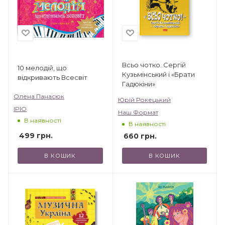
Всьо чотко. Сергій
10 мелодій, що
Кузьмінський і «Брати
відкривають Всесвіт
Гадюкіни»
Олена Панасюк
Юрій Рокецький
IPIO
Наш Формат
В наявності
В наявності
499
грн.
660
грн.
В КОШИК
В КОШИК