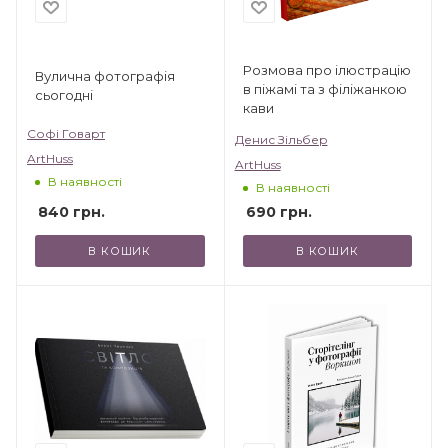
Розмова про ілюстрацію
Вулична фотографія
в піжамі та з філіжанкою
сьогодні
кави
Софі Говарт
Денис Зільбер
ArtHuss
ArtHuss
В наявності
В наявності
840
грн.
690
грн.
В КОШИК
В КОШИК