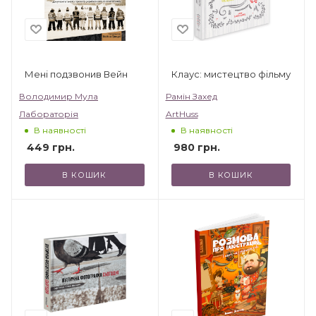
Мені подзвонив Вейн
Клаус: мистецтво фільму
Володимир Мула
Рамін Захед
Лабораторія
ArtHuss
В наявності
В наявності
449
грн.
980
грн.
В КОШИК
В КОШИК