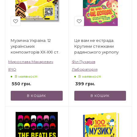
Музична Україна. 12
Це вам не естрада.
українських
Крутими стежками
композиторів ХХ-ХХІ ст.
радянського укрпопу
Мирослава Макаревич
Філ Пухарєв
IPIO
Лабораторія
В наявності
В наявності
550
грн.
399
грн.
В КОШИК
В КОШИК