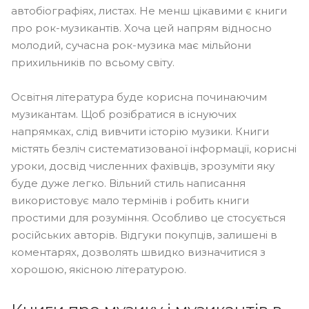
автобіографіях, листах. Не менш цікавими є книги
про рок-музикантів. Хоча цей напрям відносно
молодий, сучасна рок-музика має мільйони
прихильників по всьому світу.
Освітня література буде корисна починаючим
музикантам. Щоб розібратися в існуючих
напрямках, слід вивчити історію музики. Книги
містять безліч систематизованої інформації, корисні
уроки, досвід численних фахівців, зрозуміти яку
буде дуже легко. Вільний стиль написання
використовує мало термінів і робить книги
простими для розуміння. Особливо це стосується
російських авторів. Відгуки покупців, залишені в
коментарях, дозволять швидко визначитися з
хорошою, якісною літературою.