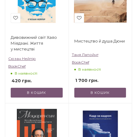
Дивовижний світ Хаяо
Мистецтво й душа Дюни
Міядзакі. Життя
у мистецтві
Таня Лапойнт
Сюзан Нейпір
BookChef
BookChef
В наявності
В наявності
1 700
грн.
420
грн.
В КОШИК
В КОШИК