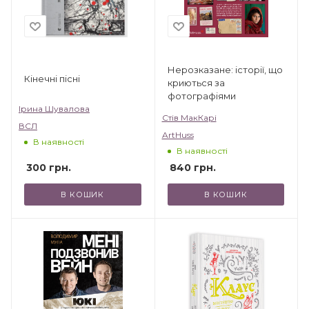
Нерозказане: історії, що
Кінечні пісні
криються за
фотографіями
Ірина Шувалова
Стів МакКарі
ВСЛ
ArtHuss
В наявності
В наявності
300
грн.
840
грн.
В КОШИК
В КОШИК