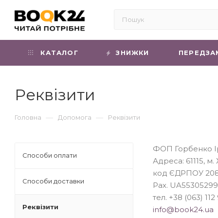
КАТАЛОГ
ЗНИЖКИ
ПЕРЕДЗА
Реквізити
—
—
Головна
Допомога
Реквізити
ФОП Горбенко Ір
Способи оплати
Адреса: 61115, м.
код ЄДРПОУ 208
Способи доставки
Рах. UA5530529
тел. +38 (063) 112 
Реквізити
info@book24.ua