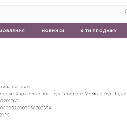
МОВЛЕННЯ
НОВИНКИ
ХIТИ ПРОДАЖУ
ина Іванівна
 Харків, Харківська обл., вул. Генерала Момота, буд. 14, кв.
7201669
90000026003036702554
91 10