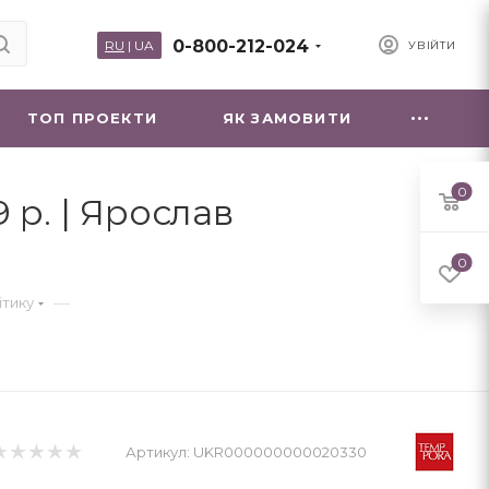
0-800-212-024
RU
|
UA
УВІЙТИ
ТОП ПРОЕКТИ
ЯК ЗАМОВИТИ
0
 р. | Ярослав
0
—
ітику
Артикул:
UKR000000000020330