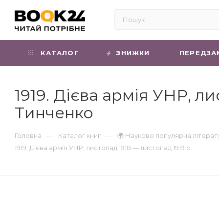
КАТАЛОГ
ЗНИЖКИ
ПЕРЕДЗА
1919. Дієва армія УНР, ли
Тинченко
—
—
Головна
Каталог книг
🌍 Науково популярна літерат
1919. Дієва армія УНР, листопад 1918 — листопад 1919 р.