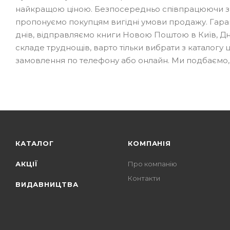
найкращою ціною. Безпосередньо співпрацюючи з ви
пропонуємо покупцям вигідні умови продажу. Гаран
днів, відправляємо книги Новою Поштою в Київ, Дніп
складе труднощів, варто тільки вибрати з каталогу
замовлення по телефону або онлайн. Ми подбаємо
КАТАЛОГ
КОМПАНІЯ
АКЦІЇ
Про компанію
Контакти
ВИДАВНИЦТВА