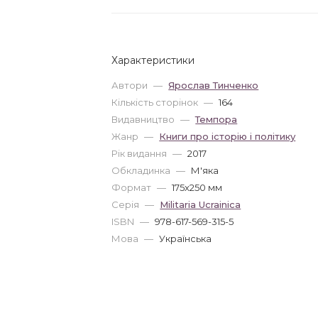
Характеристики
Автори
—
Ярослав Тинченко
Кількість сторінок
—
164
Видавництво
—
Темпора
Жанр
—
Книги про історію і політику
Рік видання
—
2017
Обкладинка
—
М'яка
Формат
—
175x250 мм
Серія
—
Militaria Ucrainica
ISBN
—
978-617-569-315-5
Мова
—
Українська