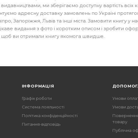
давництвами, ми зберігаємо доступну вартість всіх кн
туємо адресну доставку замовлень по Україні протягом
ро, Запоріжжя, Львів та інші міста. Замовити книгу у на
 цікаве видання з фото і коротким описом і зробити оф
, щоб ви отримали книгу якомога швидше.
ІНФОРМАЦІЯ
ДОПОМОГ
Графік роботи
Умови опла
Система лояльності
Умови дост
Політика конфіденційності
Повернення
товару
Питання-відповідь
Публічна о