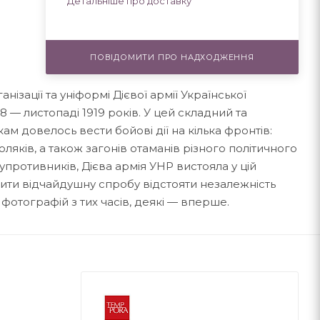
Детальніше про доставку
ПОВІДОМИТИ ПРО НАДХОДЖЕННЯ
нізації та уніформі Дієвої армії Української
8 — листопаді 1919 років. У цей складний та
м довелось вести бойові дії на кілька фронтів:
оляків, а також загонів отаманів різного політичного
упротивників, Дієва армія УНР вистояла у цій
снити відчайдушну спробу відстояти незалежність
 фотографій з тих часів, деякі — вперше.