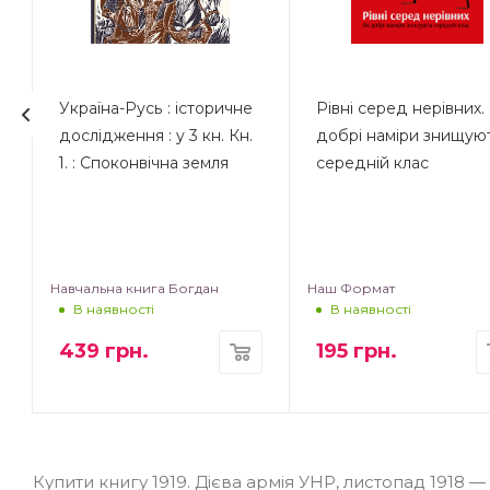
Україна-Русь : історичне
Рівні серед нерівних.
дослідження : у 3 кн. Кн.
добрі наміри знищую
1. : Споконвічна земля
середній клас
Навчальна книга Богдан
Наш Формат
В наявності
В наявності
439
грн.
195
грн.
Купити книгу 1919. Дієва армія УНР, листопад 1918 —