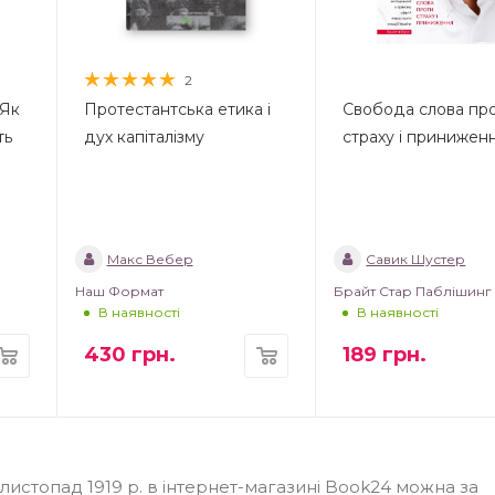
2
 Як
Протестантська етика і
Свобода слова пр
ть
дух капіталізму
страху і принижен
Макс Вебер
Савик Шустер
Наш Формат
Брайт Стар Паблішинг
В наявності
В наявності
430
грн.
189
грн.
 листопад 1919 р. в інтернет-магазині Book24 можна за