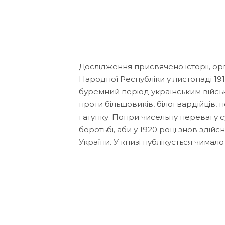
Дослідження присвячено історії, орга
Народної Республіки у листопаді 191
буремний період українським війська
проти більшовиків, білогвардійців, п
гатунку. Попри чисельну перевагу с
боротьбі, аби у 1920 році знов здій
України. У книзі публікується чимало