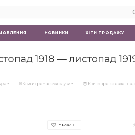
МОВЛЕННЯ
НОВИНКИ
ХIТИ ПРОДАЖУ
стопад 1918 — листопад 1919
—
—
ура
🌐 Книги громадські науки
🦉 Книги про історію і пол
У БАЖАНЕ