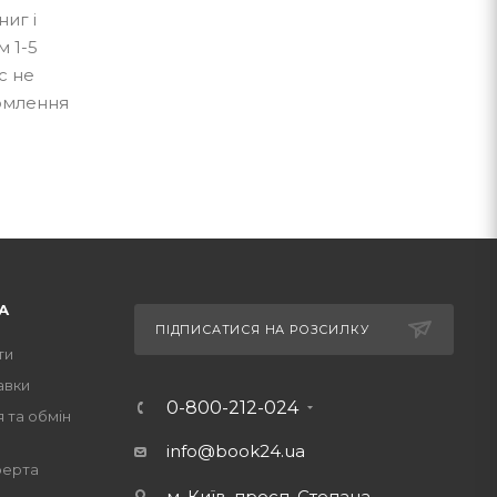
иг і
 1-5
с не
ормлення
А
ПІДПИСАТИСЯ НА РОЗСИЛКУ
ти
авки
0-800-212-024
 та обмін
info@book24.ua
ферта
м. Київ, просп. Степана