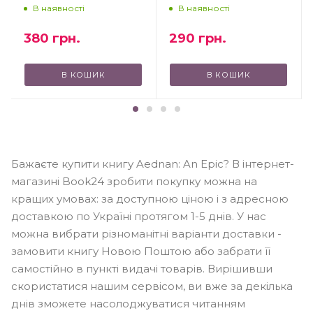
В наявності
В наявності
380
грн.
290
грн.
В КОШИК
В КОШИК
Бажаєте купити книгу Aednan: An Epic? В інтернет-
магазині Book24 зробити покупку можна на
кращих умовах: за доступною ціною і з адресною
доставкою по Україні протягом 1-5 днів. У нас
можна вибрати різноманітні варіанти доставки -
замовити книгу Новою Поштою або забрати її
самостійно в пункті видачі товарів. Вирішивши
скористатися нашим сервісом, ви вже за декілька
днів зможете насолоджуватися читанням