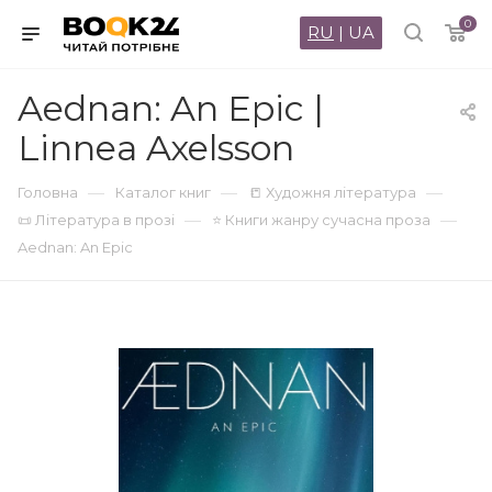
0
RU
|
UA
Aednan: An Epic |
Linnea Axelsson
—
—
—
Головна
Каталог книг
📒 Художня література
—
—
📜 Література в прозі
⭐ Книги жанру сучасна проза
Aednan: An Epic