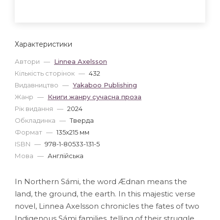
Характеристики
Автори
—
Linnea Axelsson
Кількість сторінок
—
432
Видавництво
—
Yakaboo Publishing
Жанр
—
Книги жанру сучасна проза
Рік видання
—
2024
Обкладинка
—
Тверда
Формат
—
135x215 мм
ISBN
—
978-1-80533-131-5
Мова
—
Англійська
In Northern Sámi, the word Ædnan means the
land, the ground, the earth. In this majestic verse
novel, Linnea Axelsson chronicles the fates of two
Indigenous Sámi families, telling of their struggle