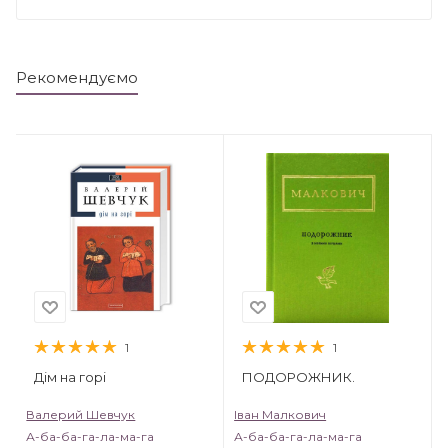
Рекомендуємо
1
1
Дім на горі
ПОДОРОЖНИК.
Валерий Шевчук
Іван Малкович
А-ба-ба-га-ла-ма-га
А-ба-ба-га-ла-ма-га