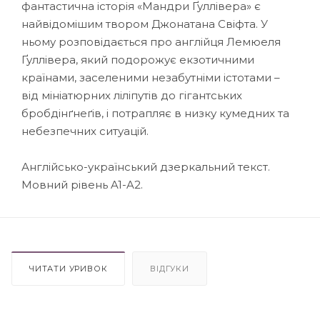
фантастична історія «Мандри Ґуллівера» є
найвідомішим твором Джонатана Свіфта. У
ньому розповідається про англійця Лемюеля
Ґуллівера, який подорожує екзотичними
країнами, заселеними незабутніми істотами –
від мініатюрних ліліпутів до гігантських
бробдінґнеґів, і потрапляє в низку кумедних та
небезпечних ситуацій.
Англійсько-український дзеркальний текст.
Мовний рівень A1-A2.
ЧИТАТИ УРИВОК
ВІДГУКИ