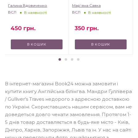
Галина Вдовиченко
Мар’яна Савка
ВСЛ
ВСЛ
В наявності
В наявності
450
грн.
350
грн.
В КОШИК
В КОШИК
В інтернет-магазині Book24 можна замовити і
купити книгу Англійська білінгва. Мандри Ґуллівера
/ Gulliver's Traves недорого з адресною доставкою
по Україні. Скориставшись нашим сервісом, вам не
доведеться довго чекати замовлення. Протягом 1-
5 днів товар доставляється в будь-яке місто - Київ,
Дніпро, Харків, Запоріжжя, Львів та ін. У нас на сайті
можна переглянути фото, ознайомитися з