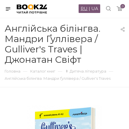
0
RU
|
UA
Англійська білінгва.
Мандри Ґуллівера /
Gulliver's Traves |
Джонатан Свiфт
—
—
—
Головна
Каталог книг
👨 Дитяча література
Англійська білінгва. Мандри Ґуллівера / Gulliver's Traves