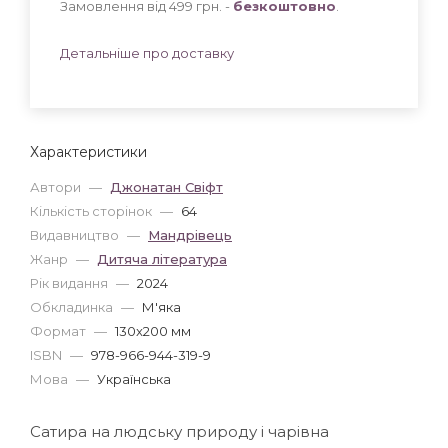
Замовлення від 499 грн. -
безкоштовно
.
Детальніше про доставку
Характеристики
Автори
—
Джонатан Свiфт
Кількість сторінок
—
64
Видавництво
—
Мандрівець
Жанр
—
Дитяча література
Рік видання
—
2024
Обкладинка
—
М'яка
Формат
—
130x200 мм
ISBN
—
978-966-944-319-9
Мова
—
Українська
Сатира на людську природу і чарівна