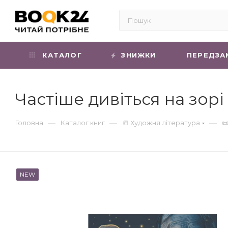
КАТАЛОГ
ЗНИЖКИ
ПЕРЕДЗА
Частіше дивіться на зор
—
—
—
Головна
Каталог книг
📒 Художня література

NEW