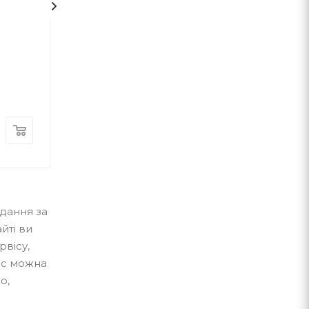
1
На срібнім березі
НЕБОРАК. ЛІТ
ГОЛОВА
Микола Степанович Вінгановський
Віктор Небор
А-ба-ба-га-ла-ма-га
А-ба-ба-га-ла-ма-г
В наявності
В наявності
370
грн.
300
грн.
идання за
йті ви
рвісу,
ас можна
о,