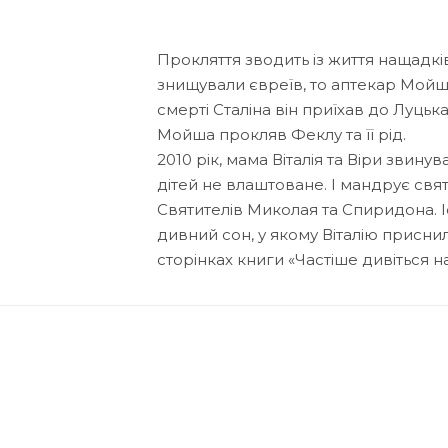
Прокляття зводить із життя нащадків
знищували євреїв, то аптекар Мойша 
смерті Сталіна він приїхав до Луцька
Мойша прокляв Феклу та її рід.
2010 рік, мама Віталія та Віри звину
дітей не влаштоване. І мандрує свят
Святителів Миколая та Спиридона. І
дивний сон, у якому Віталію присни
сторінках книги «Частіше дивіться на