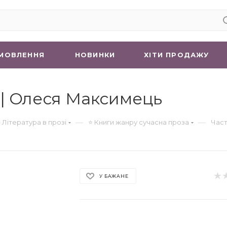
МОВЛЕННЯ
НОВИНКИ
ХIТИ ПРОДАЖУ
і | Олеся Максимець
—
—
 Література в прозі
⭐ Книги жанру сучасна проза
Част
У БАЖАНЕ