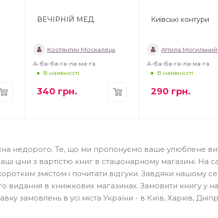
ВЕЧІРНІЙ МЕД
Київські контури
Костянтин Москалець
Аттила Могильний
А-ба-ба-га-ла-ма-га
А-ба-ба-га-ла-ма-га
В наявності
В наявності
340
грн.
290
грн.
можна недорого. Те, що ми пропонуємо ваше улюблене в
і ціни з вартістю книг в стаціонарному магазині. На са
оротким змістом і почитати відгуки. Завдяки нашому се
го видання в книжкових магазинах. Замовити книгу у н
у замовлень в усі міста України - в Київ, Харків, Дніпр