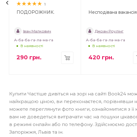
1
ПОДОРОЖНИК.
Несподівана вакансія
Іван Малкович
Джоан Роулінг
А-ба-ба-га-ла-ма-га
А-ба-ба-га-ла-ма-га
В наявності
В наявності
290
грн.
420
грн.
Купити Частіше дивіться на зорі на сайті Book24 
найкращою ціною, ви переконаєтеся, порівнявши наш
можете переглянути фото книги, ознайомитися з її к
вам не доведеться витрачати час на пошуки цікаво
в режимі онлайн або по телефону. Здійснюємо доставк
Запоріжжя, Львів та ін.