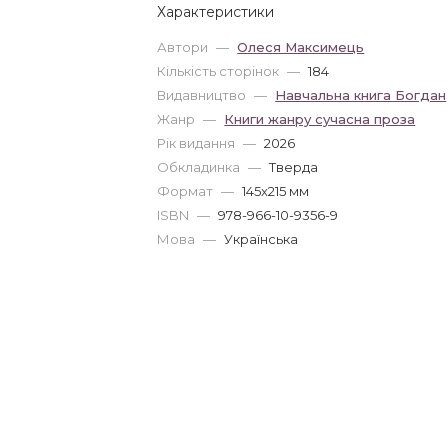
Характеристики
Автори
—
Олеся Максимець
Кількість сторінок
—
184
Видавництво
—
Навчальна книга Богдан
Жанр
—
Книги жанру сучасна проза
Рік видання
—
2026
Обкладинка
—
Тверда
Формат
—
145x215 мм
ISBN
—
978-966-10-9356-9
Мова
—
Українська