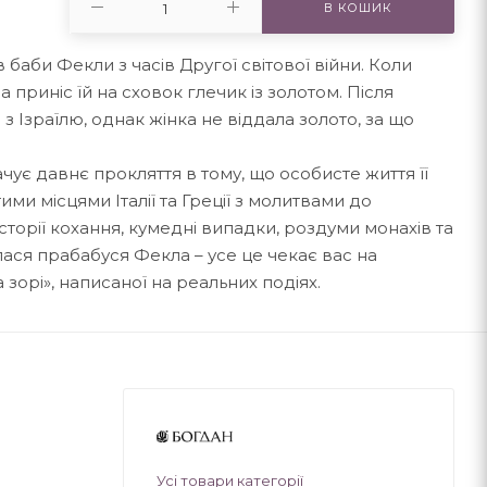
В КОШИК
 баби Фекли з часів Другої світової війни. Коли
приніс їй на сховок глечик із золотом. Після
 з Ізраїлю, однак жінка не віддала золото, за що
вачує давнє прокляття в тому, що особисте життя її
ими місцями Італії та Греції з молитвами до
сторії кохання, кумедні випадки, роздуми монахів та
лася прабабуся Фекла – усе це чекає вас на
 зорі», написаної на реальних подіях.
Усі товари категорії