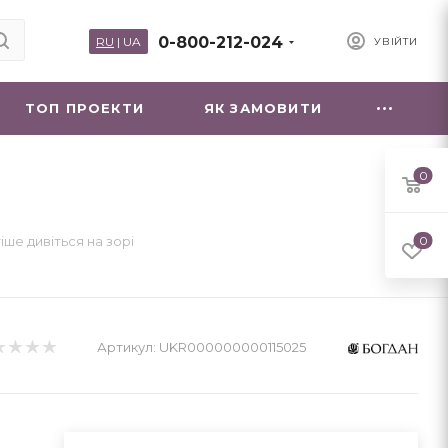
0-800-212-024
RU
|
UA
УВІЙТИ
ТОП ПРОЕКТИ
ЯК ЗАМОВИТИ
0
іше дивіться на зорі
0
Артикул:
UKR000000000115025