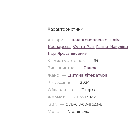
Характеристики
Автори
—
Інна Конопленко
,
Юлія
Каспарова
,
Юліта Ран
,
Ганна Макуліна
,
Ігор Ярославський
Кількість сторінок
—
64
Видавництво
—
Ранок
Жанр
—
Дитяча література
Рік видання
—
2024
Обкладинка
—
Тверда
Формат
—
205x265 мм
ISBN
—
978-617-09-8623-8
Мова
—
Українська