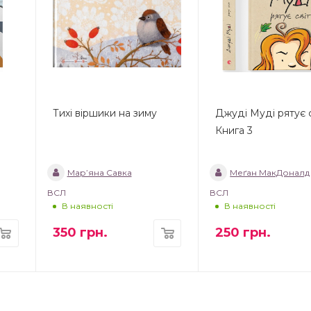
Тихі віршики на зиму
Джуді Муді рятує с
Книга 3
Мар’яна Савка
Меґан МакДоналд
ВСЛ
ВСЛ
В наявності
В наявності
350
грн.
250
грн.