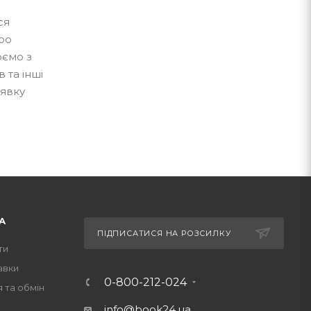
ся
ро
юємо з
 та інші
аявку
А
ПІДПИСАТИСЯ НА РОЗСИЛКУ
ти
авки
0-800-212-024
 та обмін
info@book24.ua