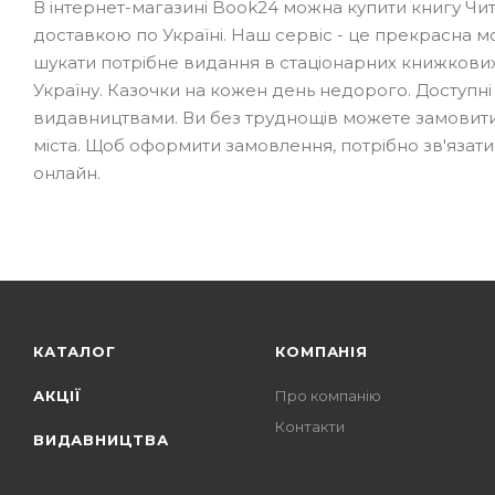
В інтернет-магазині Book24 можна купити книгу Чи
доставкою по Україні. Наш сервіс - це прекрасна м
шукати потрібне видання в стаціонарних книжкових
Україну. Казочки на кожен день недорого. Доступні
видавництвами. Ви без труднощів можете замовити по
міста. Щоб оформити замовлення, потрібно зв'яза
онлайн.
КАТАЛОГ
КОМПАНІЯ
АКЦІЇ
Про компанію
Контакти
ВИДАВНИЦТВА