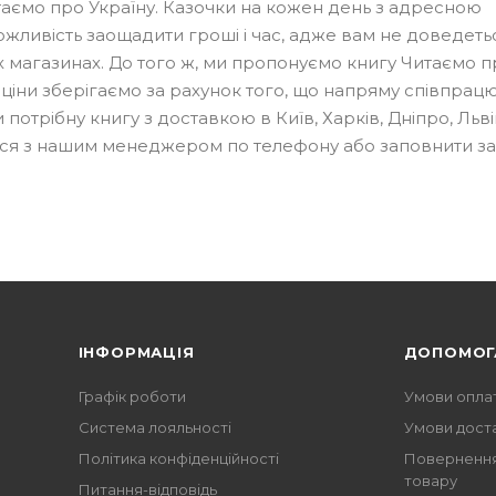
таємо про Україну. Казочки на кожен день з адресною
ожливість заощадити гроші і час, адже вам не доведеть
 магазинах. До того ж, ми пропонуємо книгу Читаємо п
 ціни зберігаємо за рахунок того, що напряму співпрац
трібну книгу з доставкою в Київ, Харків, Дніпро, Львів
тися з нашим менеджером по телефону або заповнити з
ІНФОРМАЦІЯ
ДОПОМОГ
Графік роботи
Умови опла
Система лояльності
Умови дост
Політика конфіденційності
Повернення
товару
Питання-відповідь