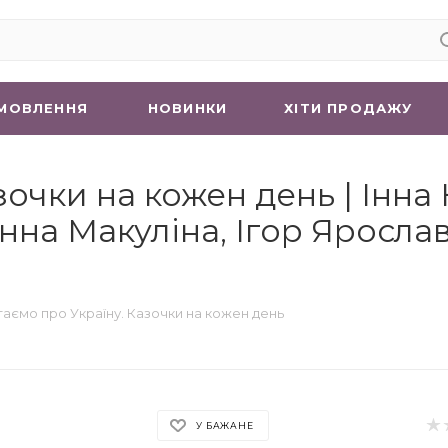
МОВЛЕННЯ
НОВИНКИ
ХIТИ ПРОДАЖУ
зочки на кожен день | Інна
анна Макуліна, Ігор Яросла
аємо про Україну. Казочки на кожен день
У БАЖАНЕ