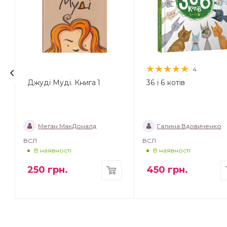
4
Джуді Муді. Книга 1
36 і 6 котів
Меґан МакДоналд
Галина Вдовиченко
ВСЛ
ВСЛ
В наявності
В наявності
250
грн.
450
грн.