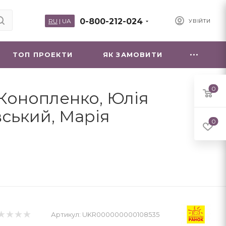
0-800-212-024
RU
|
UA
УВІЙТИ
ТОП ПРОЕКТИ
ЯК ЗАМОВИТИ
0
 Конопленко, Юлія
вський, Марія
0
Артикул:
UKR000000000108535