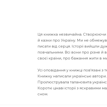
Ця книжка незвичайна. Створюючи її,
й казки про Україну. Ми не обмежу
писати від серця. Історії вийшли д
повчальними. Всі вони про різне й
своєї країни, про бажання жити в мир
Усі оповідання у книжці пов'язані з 
Книжку написали українські автори.
Проілюструвала талановита україн
Короткі цікаві історії з яскравими
сном.