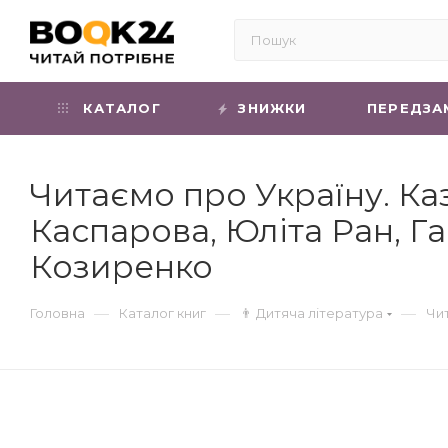
КАТАЛОГ
ЗНИЖКИ
ПЕРЕДЗА
Читаємо про Україну. Ка
Каспарова, Юліта Ран, Г
Козиренко
—
—
—
Головна
Каталог книг
👨 Дитяча література
Чит