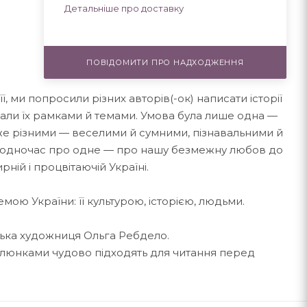
Детальніше про доставку
ПОВІДОМИТИ ПРО НАДХОДЖЕННЯ
 ми попросили різних авторів(-ок) написати історії
вали їх рамками й темами. Умова була лише одна —
уже різними — веселими й сумними, пізнавальними й
 водночас про одне — про нашу безмежну любов до
ній і процвітаючій Україні.
темою України: її культурою, історією, людьми.
ська художниця Ольга Ребдело.
 малюнками чудово підходять для читання перед