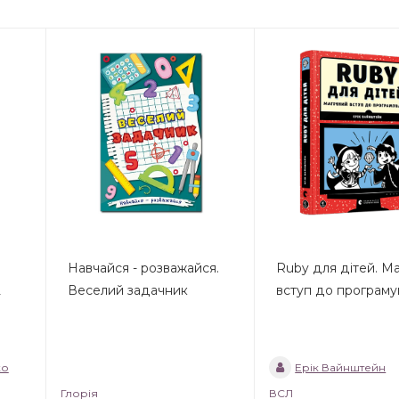
Навчайся - розважайся.
Ruby для дітей. М
2
Веселий задачник
вступ до програму
ко
Ерік Вайнштейн
Глорія
ВСЛ