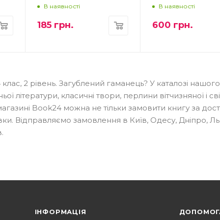
В наявності
В наявності
185
грн.
600
грн.
 клас, 2 рівень. Загублений гаманець? У каталозі нашого
ї літератури, класичні твори, перлини вітчизняної і св
-магазині Book24 можна не тільки замовити книгу за до
вки. Відправляємо замовлення в Київ, Одесу, Дніпро, Ль
.
ІНФОРМАЦІЯ
ДОПОМОГ