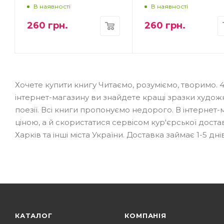
В наявності
В наявності
260
грн.
260
грн.
Хочете купити книгу Читаємо, розуміємо, творимо. 4
інтернет-магазину ви знайдете кращі зразки художньо
поезії. Всі книги пропонуємо недорого. В інтернет
ціною, а й скористатися сервісом кур'єрської доста
Харків та інші міста України. Доставка займає 1-5 днів
КАТАЛОГ
КОМПАНІЯ