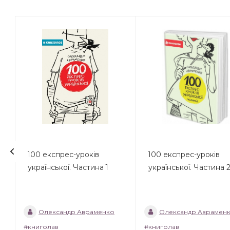
100 експрес-уроків
100 експрес-уроків
української. Частина 1
української. Частина 
Олександр Авраменко
Олександр Аврамен
#книголав
#книголав