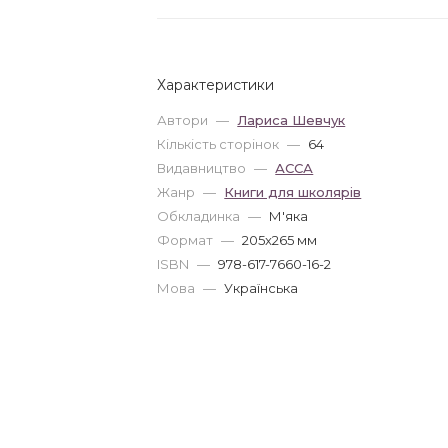
Характеристики
Автори
—
Лариса Шевчук
Кількість сторінок
—
64
Видавництво
—
АССА
Жанр
—
Книги для школярів
Обкладинка
—
М'яка
Формат
—
205x265 мм
ISBN
—
978-617-7660-16-2
Мова
—
Українська