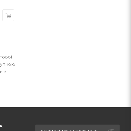
В наявності
В наявності
600
грн.
175
грн.
ітової
ступною
вів,
А