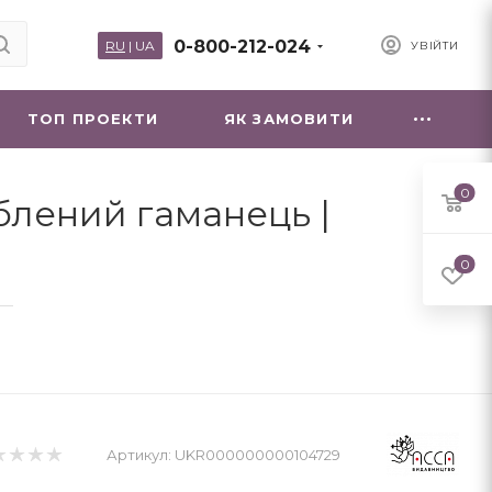
0-800-212-024
RU
|
UA
УВІЙТИ
ТОП ПРОЕКТИ
ЯК ЗАМОВИТИ
0
ублений гаманець |
0
—
Артикул:
UKR000000000104729