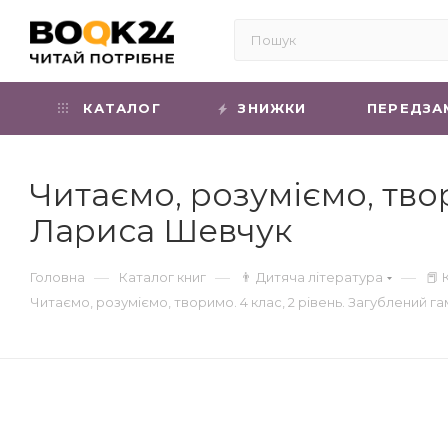
КАТАЛОГ
ЗНИЖКИ
ПЕРЕДЗА
Читаємо, розуміємо, твор
Лариса Шевчук
—
—
—
Головна
Каталог книг
👨 Дитяча література
📕 
Читаємо, розуміємо, творимо. 4 клас, 2 рівень. Загублений г