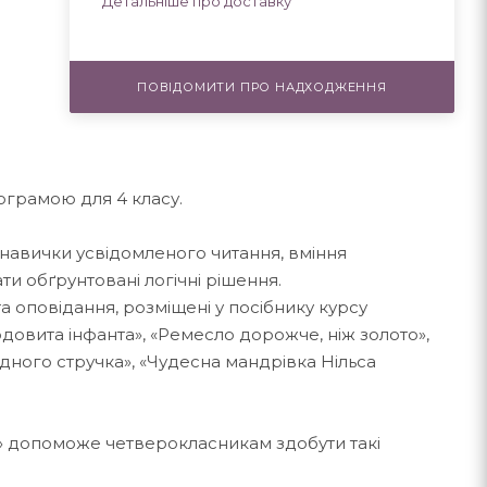
Детальніше про доставку
ПОВІДОМИТИ ПРО НАДХОДЖЕННЯ
ограмою для 4 класу.
 навички усвідомленого читання, вміння
и обґрунтовані логічні рішення.
та оповідання, розміщені у посібнику курсу
рдовита інфанта», «Ремесло дорожче, ніж золото»,
одного стручка», «Чудесна мандрівка Нільса
.
» допоможе четверокласникам здобути такі