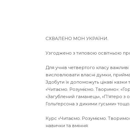
СХВАЛЕНО МОН УКРАЇНИ.
Узгоджено з типовою освітньою пр
Для учнів четвертого класу важливі
висловлювати власні думки, приймат
Здобути їх допоможуть цікаві казки 
«Читаємо. Розуміємо. Творимо»: «Го
«Загублений гаманець», «П’ятеро з 
Гольґерсона з дикими гусьми» тощо
Курс «Читаємо. Розуміємо. Творимо
навички та вміння: