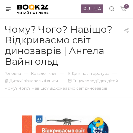
0
RU
|
UA
Чому? Чого? Навіщо?
Відкриваємо світ
динозаврів | Ангела
Вайнгольд
—
—
—
Головна
Каталог книг
👨 Дитяча література
—
—
📘 Дитячі пізнавальні книги
🦉 Енциклопедії для дітей
Чому? Чого? Навіщо? Відкриваємо світ динозаврів