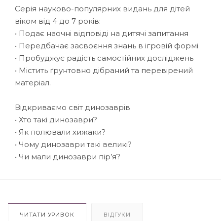
Серія науково-популярних видань для дітей
віком від 4 до 7 років:
• Подає наочні відповіді на дитячі запитання
• Передбачає засвоєння знань в ігровій формі
• Пробуджує радість самостійних досліджень
• Містить ґрунтовно дібраний та перевірений
матеріал.
Відкриваємо світ динозаврів
• Хто такі динозаври?
• Як полювали хижаки?
• Чому динозаври такі великі?
• Чи мали динозаври пір’я?
ЧИТАТИ УРИВОК
ВІДГУКИ