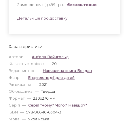
Замовлення від 499 грн. -
безкоштовно
.
Детальніше про доставку
Характеристики
Автори
—
Анґела Вайнгольд
Кількість сторінок
—
20
Видавництво
—
Навчальна книга Богдан
Жанр
—
Енциклопедії для дітей
Рік видання
—
2021
Обкладинка
—
Тверда
Формат
—
230x270 мм
Серія
—
Серія "Чому? Чого? Навіщо?"
ISBN
—
978-966-10-6304-3
Мова
—
Українська