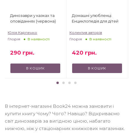
Динозаври у казках та
Домашні улюбленці.
оповіданнях (червона)
Енциклопедія для дітей
Юлія Карпенко
Колектив авторів
Глорія
Глорія
В наявності
В наявності
290
грн.
420
грн.
В КОШИК
В КОШИК
В інтернет-магазині Book24 можна замовити і
купити книгу Чому? Чого? Навіщо? Відкриваємо
світ динозаврів за вигідною ціною, набагато
нижчою, ніж у стаціонарних книжкових магазинах.