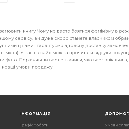
 замовити книгу Чому не варто боятися фемінізму в реж
и нашому сервісу, ви дуже скоро станете власником обра
упними цінами і гарантуємо адресну доставку замовле
нші міста). У нас на сайті можна прочитати відгуки покупці
 фото. Порівнявши вартість книги, яка вас зацікавила, 
с кращі умови продажу.
ІНФОРМАЦІЯ
ДОПОМОГ
Графік роботи
Умови опла