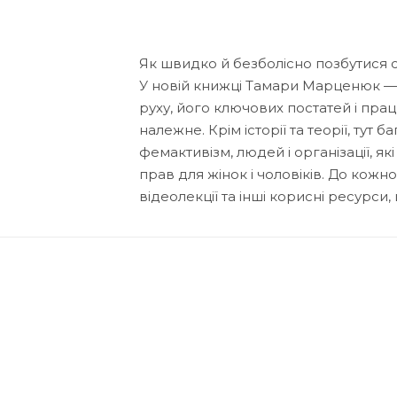
Як швидко й безболісно позбутися с
У новій книжці Тамари Марценюк — 
руху, його ключових постатей і прац
належне. Крім історії та теорії, тут 
фемактивізм, людей і організації, я
прав для жінок і чоловіків. До кожн
відеолекції та інші корисні ресурси,