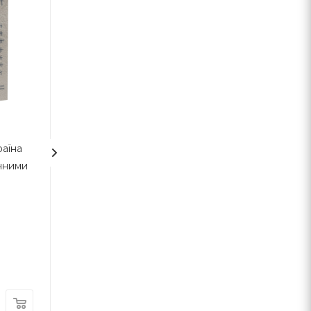
раїна
Дискримінація та
Лабіринти
чними
нерівність
американськог
постмодернізму
Перший том
Томас Совелл
Максим Несте
Наш Формат
Темпора
В наявності
В наявності
360
грн.
410
грн.