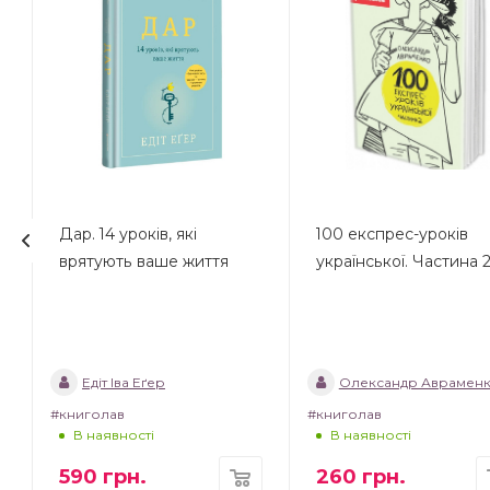
Дар. 14 уроків, які
100 експрес-уроків
врятують ваше життя
української. Частина 
Едіт Іва Еґер
Олександр Аврамен
#книголав
#книголав
В наявності
В наявності
590
грн.
260
грн.