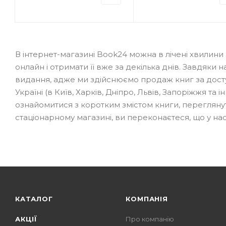
В інтернет-магазині Book24 можна в лічені хвилини
онлайн і отримати її вже за декілька днів. Завдяк
видання, адже ми здійснюємо продаж книг за дост
Україні (в Київ, Харків, Дніпро, Львів, Запоріжжя та і
ознайомитися з коротким змістом книги, переглянути
стаціонарному магазині, ви переконаєтеся, що у на
КАТАЛОГ
КОМПАНІЯ
АКЦІЇ
Про компанію