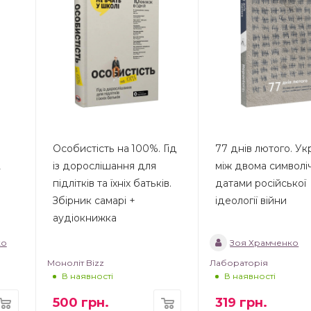
Особистість на 100%. Гід
77 днів лютого. Ук
2
із дорослішання для
між двома символі
підлітків та їхніх батьків.
датами російської
Збірник самарі +
ідеології війни
аудіокнижка
ко
Зоя Храмченко
Моноліт Bizz
Лабораторія
В наявності
В наявності
500
грн.
319
грн.