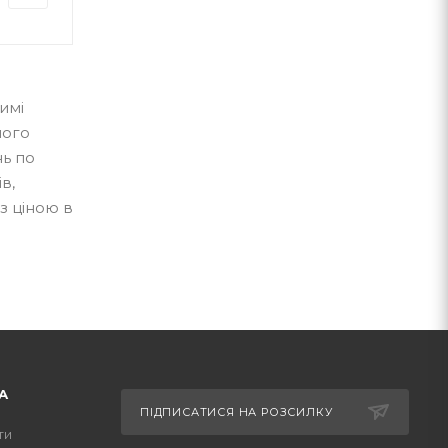
имі
ного
нь по
в,
з ціною в
А
ПІДПИСАТИСЯ НА РОЗСИЛКУ
ти