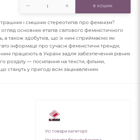
В КОШИК
трашних і смішних стереотипів про фемінізм?
огляд основних етапів світового феміністичного
ь, а також здобутків, що їх нині сприймаємо як
багато інформації про сучасні феміністичні тренди,
кі нині працюють в Україні задля забезпечення рівних
ого розділу — посилання на тексти, фільми,
 що стануть у пригоді всім зацікавленим.
Усі товари категорії
Усі товари бренду Комора