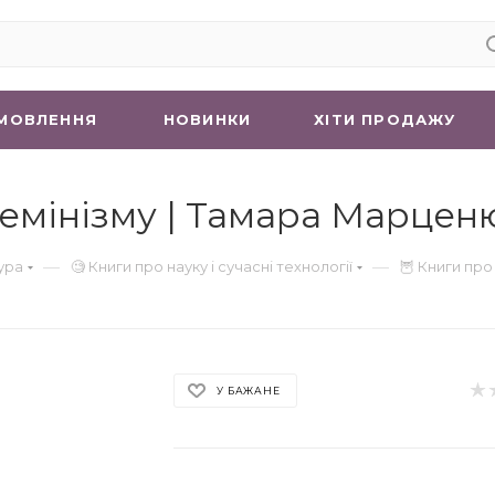
МОВЛЕННЯ
НОВИНКИ
ХIТИ ПРОДАЖУ
фемінізму | Тамара Марцен
—
—
ура
🧐 Книги про науку і сучасні технології
🦉 Книги про
У БАЖАНЕ