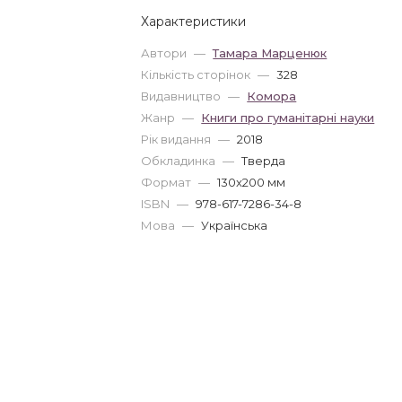
Характеристики
Автори
—
Тамара Марценюк
Кількість сторінок
—
328
Видавництво
—
Комора
Жанр
—
Книги про гуманітарні науки
Рік видання
—
2018
Обкладинка
—
Тверда
Формат
—
130x200 мм
ISBN
—
978-617-7286-34-8
Мова
—
Українська