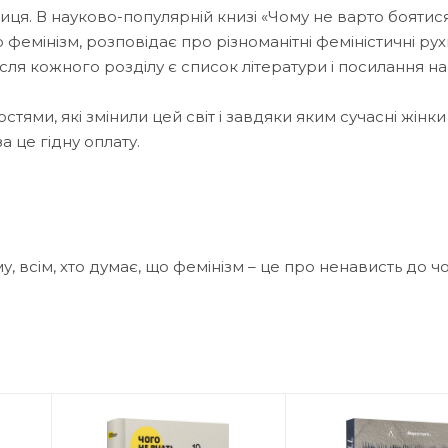
ця. В науково-популярній книзі «Чому не варто боятис
фемінізм, розповідає про різноманітні феміністичні рухи
сля кожного розділу є список літератури і посилання на
тями, які змінили цей світ і завдяки яким сучасні жінк
а це гідну оплату.
 всім, хто думає, що фемінізм – це про ненависть до чо