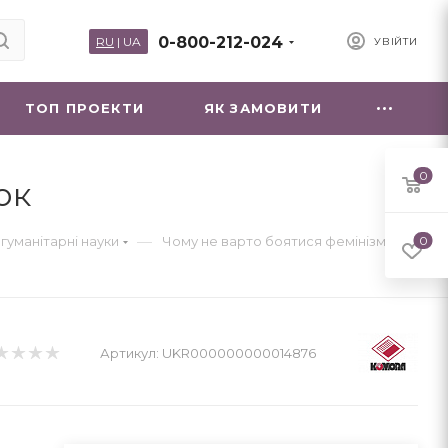
0-800-212-024
RU
|
UA
УВІЙТИ
ТОП ПРОЕКТИ
ЯК ЗАМОВИТИ
0
юк
—
 гуманітарні науки
Чому не варто боятися фемінізму
0
Артикул:
UKR000000000014876