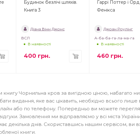
те
Будинок безлічі шляхів.
Гаррі Поттер і Ор
Книга 3
Фенікса
Діана Вінн Джонс
Джоан Роулінг
ВСЛ
А-ба-ба-га-ла-ма-га
В наявності
В наявності
400
грн.
460
грн.
ти книгу Чорнильна кров за вигідною ціною, набагато н
ати видання, яке вас цікавить, необхідно всього лише
нлайн або по телефону. Попередньо ви можете перегля
відгуки. Замовлення ми відправляємо у всі міста України 
аймає декілька днів. Скориставшись нашим сервісом, ви 
бленої книги.