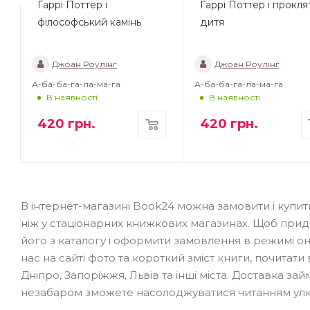
Гаррі Поттер і
Гаррі Поттер і прокля
філософський камінь
дитя
Джоан Роулінг
Джоан Роулінг
А-ба-ба-га-ла-ма-га
А-ба-ба-га-ла-ма-га
В наявності
В наявності
420
грн.
420
грн.
В інтернет-магазині Book24 можна замовити і купи
ніж у стаціонарних книжкових магазинах. Щоб придб
його з каталогу і оформити замовлення в режимі о
нас на сайті фото та короткий зміст книги, почитати 
Дніпро, Запоріжжя, Львів та інші міста. Доставка з
незабаром зможете насолоджуватися читанням улю