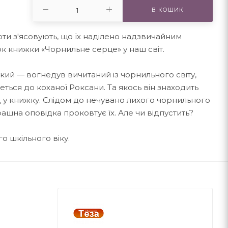
В КОШИК
ти з'ясовують, що їх наділено надзвичайним
ок книжки «Чорнильне серце» у наш світ.
кий — вогнедув вичитаний із чорнильного світу,
ться до коханої Роксани. Та якось він знаходить
д у книжку. Слідом до нечувано лихого чорнильного
Страшна оповідка проковтує їх. Але чи відпустить?
о шкільного віку.