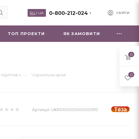
0-800-212-024
RU
|
UA
УВІЙТИ
ТОП ПРОЕКТИ
ЯК ЗАМОВИТИ
0
—
підлітків
Чорнильна кров
0
Артикул:
UKR000000000005110