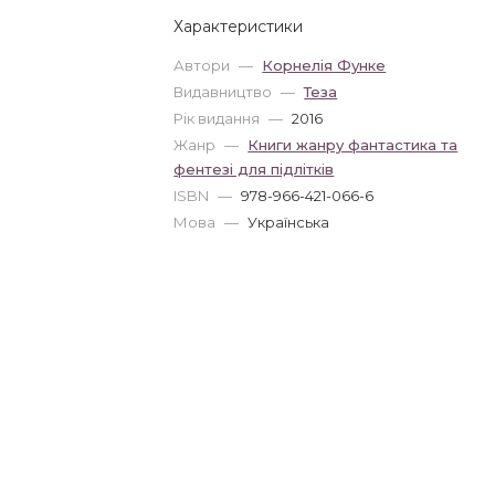
Характеристики
Автори
—
Корнелія Функе
Видавництво
—
Теза
Рік видання
—
2016
Жанр
—
Книги жанру фантастика та
фентезі для підлітків
ISBN
—
978-966-421-066-6
Мова
—
Українська