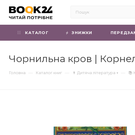
КАТАЛОГ
ЗНИЖКИ
ПЕРЕДЗА
Чорнильна кров | Корне
—
—
—
Головна
Каталог книг
👨 Дитяча література
📚 