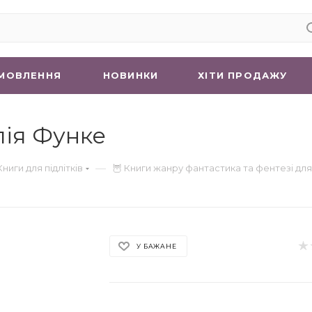
МОВЛЕННЯ
НОВИНКИ
ХIТИ ПРОДАЖУ
лія Функе
—
Книги для підлітків
🦉 Книги жанру фантастика та фентезі для 
У БАЖАНЕ