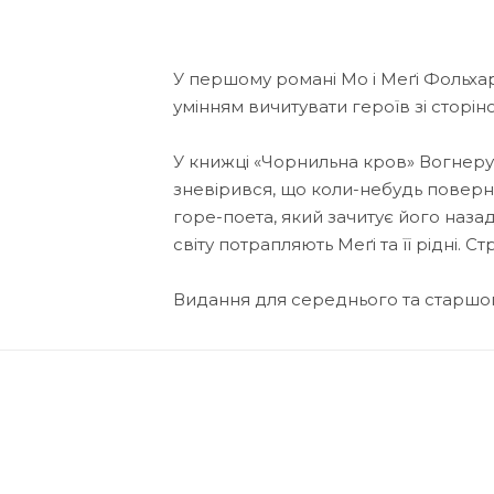
У першому романі Мо і Меґі Фольхар
умінням вичитувати героїв зі сторін
У книжці «Чорнильна кров» Вогнеру
зневірився, що коли-небудь поверне
горе-поета, який зачитує його наза
світу потрапляють Меґі та її рідні. 
Видання для середнього та старшог