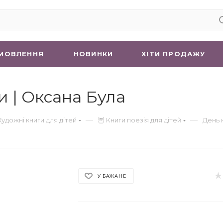
МОВЛЕННЯ
НОВИНКИ
ХIТИ ПРОДАЖУ
 | Оксана Була
—
—
Художні книги для дітей
🦉 Книги поезія для дітей
День 
У БАЖАНЕ