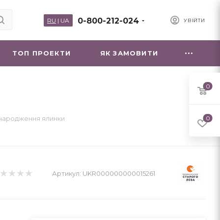
0-800-212-024
RU
|
UA
УВІЙТИ
ТОП ПРОЕКТИ
ЯК ЗАМОВИТИ
0
народження ялинки
0
Артикул:
UKR000000000015261