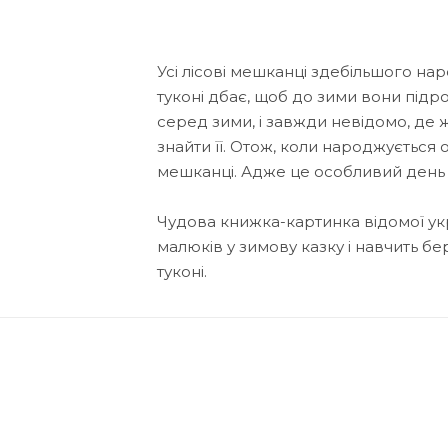
Усі лісові мешканці здебільшого на
туконі дбає, щоб до зими вони підро
серед зими, і завжди невідомо, де ж
знайти її. Отож, коли народжується о
мешканці. Адже це особливий день 
Чудова книжка-картинка відомої ук
малюків у зимову казку і навчить б
туконі.