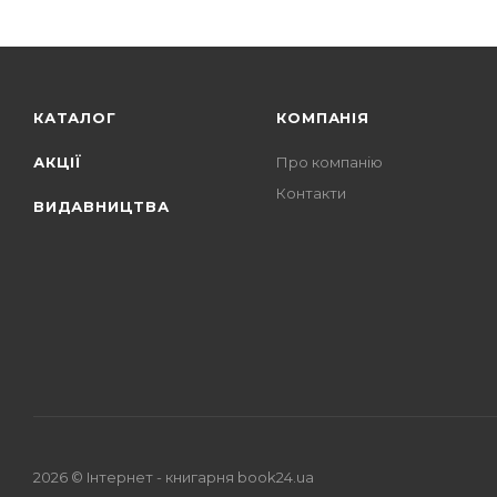
КАТАЛОГ
КОМПАНІЯ
АКЦІЇ
Про компанію
Контакти
ВИДАВНИЦТВА
2026 © Iнтернет - книгарня
book24.ua