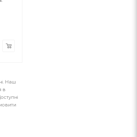
і.
Тихі віршики на зиму
Улюблені вірші
Мар’яна Савка
ВСЛ
А-ба-ба-га-ла-ма-г
В наявності
В наявності
350
грн.
560
грн.
і. Наш
я в
оступні
амовити