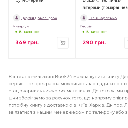
Суперчерв’як
Віршики великими
літерами (помаранчев
Джулія Дональдсон
Юлія Карпенко
Читаріум
Глорія
В наявності
В наявності
349
грн.
290
грн.
В інтернет-магазині Book24 можна купити книгу Д
сервіс - це прекрасна можливість заощадити гроші 
стаціонарних книжкових магазинах. До того ж, ми
ціни зберігаємо за рахунок того, що напряму спів
потрібну книгу з доставкою в Київ, Харків, Дніпро, 
зв'язатися з нашим менеджером по телефону або з