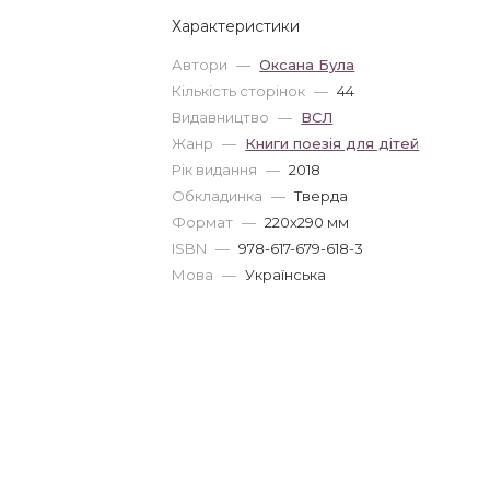
Характеристики
Автори
—
Оксана Була
Кількість сторінок
—
44
Видавництво
—
ВСЛ
Жанр
—
Книги поезія для дітей
Рік видання
—
2018
Обкладинка
—
Тверда
Формат
—
220x290 мм
ISBN
—
978-617-679-618-3
Мова
—
Українська