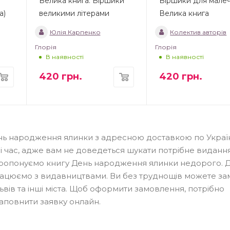
Велика книга. Віршики
Віршики для малеч
а)
великими літерами
Велика книга
Юлія Карпенко
Колектив авторів
Глорія
Глорія
В наявності
В наявності
420
грн.
420
грн.
ень народження ялинки з адресною доставкою по Україн
і час, адже вам не доведеться шукати потрібне виданн
 пропонуємо книгу День народження ялинки недорого. Д
працюємо з видавництвами. Ви без труднощів можете з
Львів та інші міста. Щоб оформити замовлення, потрібно
аповнити заявку онлайн.