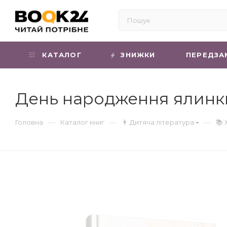
КАТАЛОГ
ЗНИЖКИ
ПЕРЕДЗА
День народження ялинки
—
—
—
Головна
Каталог книг
👨 Дитяча література
📚 