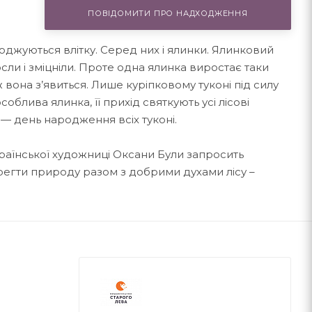
ПОВІДОМИТИ ПРО НАДХОДЖЕННЯ
роджуються влітку. Серед них і ялинки. Ялинковий
сли і зміцніли. Проте одна ялинка виростає таки
 вона з’явиться. Лише куріпковому туконі під силу
соблива ялинка, її прихід святкують усі лісові
— день народження всіх туконі.
раїнської художниці Оксани Були запросить
ерегти природу разом з добрими духами лісу –