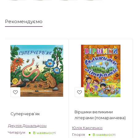
Рекомендуємо
Віршики великими
Суперчерв’як
літерами (помаранчева)
Джулія Дональдсон
Юлія Карпенко
Читаріум
В наявності
Глорія
В наявності