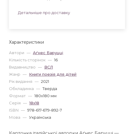
Детальніше про доставку
Характеристики
Автори
—
Аґнес Баруцці
Кількість сторінок
—
16
Видавництво
—
ВСЛ
Жанр
—
Книги поезія для дітей
Рік видання
—
2021
Обкладинка
—
Тверда
Формат
—
180x180 мм
Серія
—
18х18
ISBN
—
978-617-679-892-7
Мова
—
Українська
Картонка італійської авторки Аґнес Баруцці —