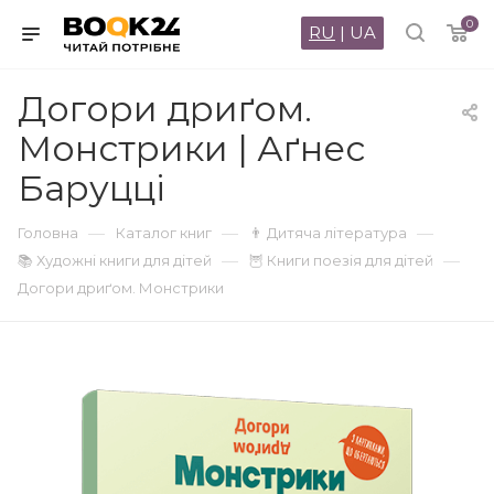
0
RU
|
UA
Догори дриґом.
Монстрики | Аґнес
Баруцці
—
—
—
Головна
Каталог книг
👨 Дитяча література
—
—
📚 Художні книги для дітей
🦉 Книги поезія для дітей
Догори дриґом. Монстрики