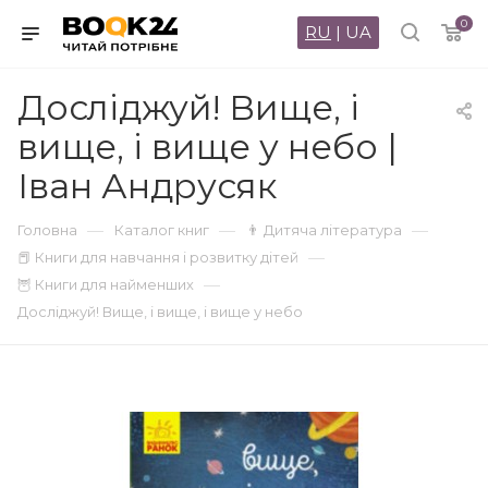
0
RU
|
UA
Досліджуй! Вище, і
вище, і вище у небо |
Іван Андрусяк
—
—
—
Головна
Каталог книг
👨 Дитяча література
—
📕 Книги для навчання і розвитку дітей
—
🦉 Книги для найменших
Досліджуй! Вище, і вище, і вище у небо