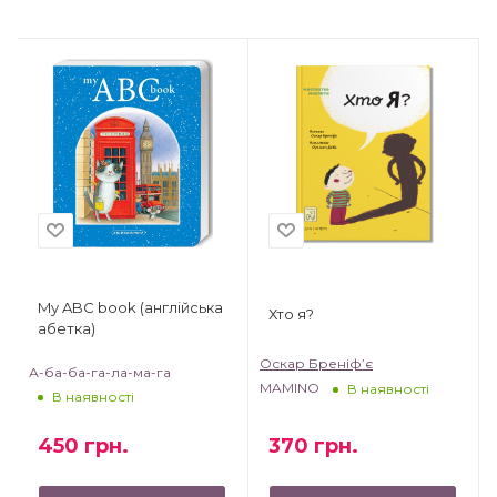
My ABC book (англійська
Хто я?
абетка)
Оскар Бреніф’є
А-ба-ба-га-ла-ма-га
MAMINO
В наявності
В наявності
370
грн.
450
грн.