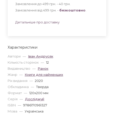
Замовлення до 499 грн. - 40
грн
.
Замовлення від 499 грн. -
безкоштовно
.
Детальніше про доставку
Характеристики
Автори
—
Іван Андрусяк
Кількість сторінок
—
12
Видавництво
—
Ранок
Жанр
—
Книги для найменших
Рік видання
—
2020
Обкладинка
—
Тверда
Формат
—
120x200 мм
Серія
—
Досліджуй
ISBN
—
9786170961327
Мова
—
Українська