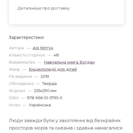
Детальніше про доставку
Характеристики
Автори
—
Алі Мітґуч
Кількість сторінок
—
48
Видавництво
—
Навчальна книга Богдан
Жанр
—
Енциклопедії для дітей
Рік видання
—
2019
Обкладинка
—
Тверда
Формат
—
255x290 мм
ISBN
—
978-966-10-5795-0
Мова
—
Українська
Люди завжди були у захопленні від безкрайніх
просторів морів та океанів і здавна намагалися