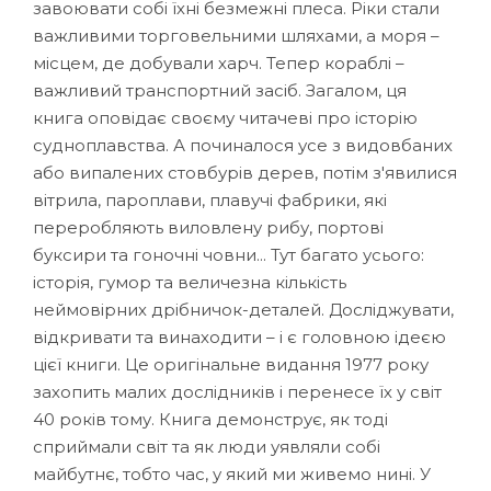
завоювати собі їхні безмежні плеса. Ріки стали
важливими торговельними шляхами, а моря –
місцем, де добували харч. Тепер кораблі –
важливий транспортний засіб. Загалом, ця
книга оповідає своєму читачеві про історію
судноплавства. А починалося усе з видовбаних
або випалених стовбурів дерев, потім з'явилися
вітрила, пароплави, плавучі фабрики, які
переробляють виловлену рибу, портові
буксири та гоночні човни... Тут багато усього:
історія, гумор та величезна кількість
неймовірних дрібничок-деталей. Досліджувати,
відкривати та винаходити – і є головною ідеєю
цієї книги. Це оригінальне видання 1977 року
захопить малих дослідників і перенесе їх у світ
40 років тому. Книга демонструє, як тоді
сприймали світ та як люди уявляли собі
майбутнє, тобто час, у який ми живемо нині. У