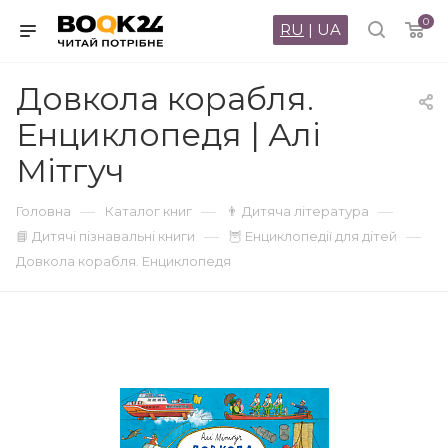
0
RU
|
UA
Довкола корабля.
Енциклопедя | Алі
Мітгуч
—
—
—
Головна
Каталог книг
👨 Дитяча література
—
—
📘 Дитячі пізнавальні книги
🦉 Енциклопедії для дітей
Довкола корабля. Енциклопедя