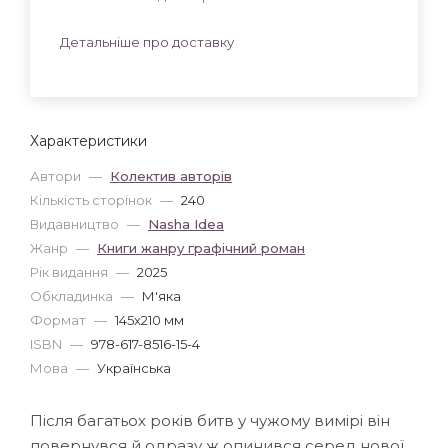
Детальніше про доставку
Характеристики
Автори
—
Колектив авторів
Кількість сторінок
—
240
Видавництво
—
Nasha Idea
Жанр
—
Книги жанру графічний роман
Рік видання
—
2025
Обкладинка
—
М'яка
Формат
—
145x210 мм
ISBN
—
978-617-8516-15-4
Мова
—
Українська
Після багатьох років битв у чужому вимірі він
повернувся й одразу ж опинився серед нової