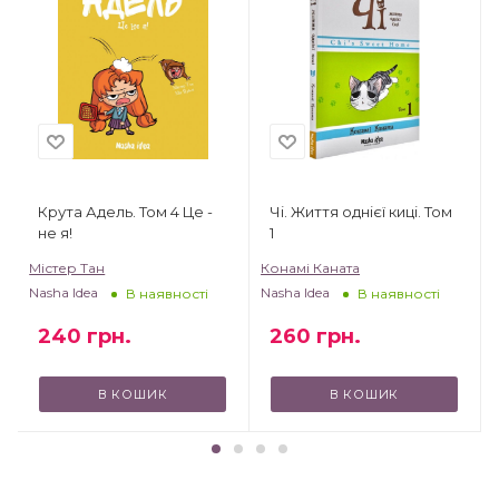
Крута Адель. Том 4 Це -
Чі. Життя однієї киці. Том
не я!
1
Містер Тан
Конамі Каната
Nasha Idea
Nasha Idea
В наявності
В наявності
240
грн.
260
грн.
В КОШИК
В КОШИК