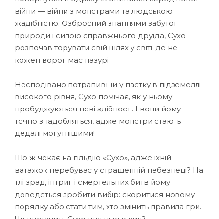
війни — війни з монстрами та людською
жадібністю. Озброєний знаннями забутої
природи і силою справжнього друїда, Сухо
розпочав торувати свій шлях у світі, де не
кожен ворог має пазурі.
Несподівано потрапивши у пастку в підземеллі
високого рівня, Сухо помічає, як у ньому
пробуджуються нові здібності. І вони йому
точно знадобляться, адже монстри стають
дедалі могутнішими!
Що ж чекає на гільдію «Сухо», адже їхній
ватажок перебуває у страшенній небезпеці? На
тлі зрад, інтриг і смертельних битв йому
доведеться зробити вибір: скоритися новому
порядку або стати тим, хто змінить правила гри.
Чи вистачить Сухо для цього сил?