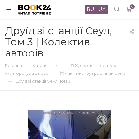
0
RU
|
UA
Друїд зі станції Сеул,
Том 3 | Колектив
авторів
—
—
—
Головна
Каталог книг
📒 Художня література
—
📜 Література в прозі
🦉 Книги жанру графічний роман
—
Друїд зі станції Сеул, Том 3