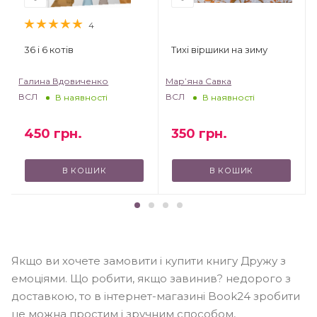
4
36 і 6 котів
Тихі віршики на зиму
Галина Вдовиченко
Мар’яна Савка
ВСЛ
ВСЛ
В наявності
В наявності
450
грн.
350
грн.
В КОШИК
В КОШИК
Якщо ви хочете замовити і купити книгу Дружу з
емоціями. Що робити, якщо завинив? недорого з
доставкою, то в інтернет-магазині Book24 зробити
це можна простим і зручним способом,