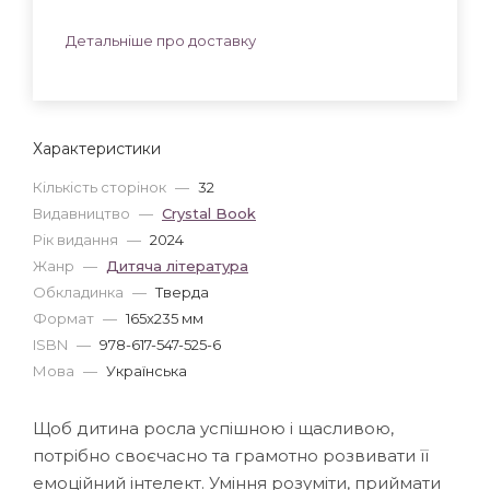
Детальніше про доставку
Характеристики
Кількість сторінок
—
32
Видавництво
—
Crystal Book
Рік видання
—
2024
Жанр
—
Дитяча література
Обкладинка
—
Тверда
Формат
—
165x235 мм
ISBN
—
978-617-547-525-6
Мова
—
Українська
Щоб дитина росла успішною і щасливою,
потрібно своєчасно та грамотно розвивати її
емоційний інтелект. Уміння розуміти, приймати