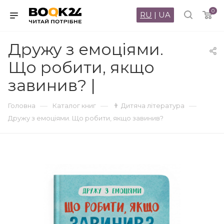
0
RU
|
UA
Дружу з емоціями.
Що робити, якщо
завинив? |
—
—
—
Головна
Каталог книг
👨 Дитяча література
Дружу з емоціями. Що робити, якщо завинив?