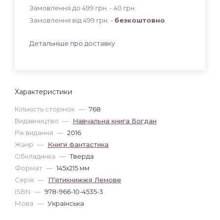
Замовлення до 499 грн. - 40
грн
.
Замовлення від 499 грн. -
безкоштовно
.
Детальніше про доставку
Характеристики
Кількість сторінок
—
768
Видавництво
—
Навчальна книга Богдан
Рік видання
—
2016
Жанр
—
Книги фантастика
Обкладинка
—
Тверда
Формат
—
145x215 мм
Серія
—
П’ятикнижжя Лемове
ISBN
—
978-966-10-4535-3
Мова
—
Українська