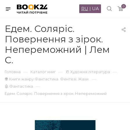
0
RU
|
UA
Едем. Соляріс.
Повернення з зірок.
Непереможний | Лем
С.
—
—
—
Головна
Каталог книг
📒 Художня література
—
👽 Книги жанру Фантастика. Фентезі. Жахи.
—
🤖 Фантастика
Едем. Соляріс. Повернення з зірок. Непереможний