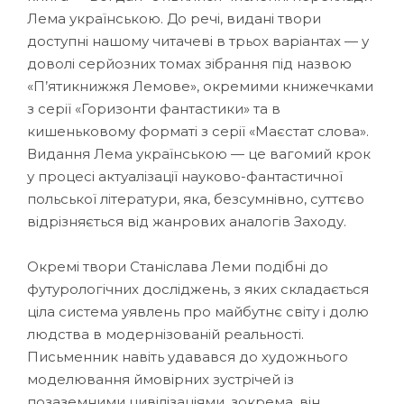
Лема українською. До речі, видані твори
доступні нашому читачеві в трьох варіантах — у
доволі серйозних томах зібрання під назвою
«П’ятикнижжя Лемове», окремими книжечками
з серії «Горизонти фантастики» та в
кишеньковому форматі з серії «Маєстат слова».
Видання Лема українською — це вагомий крок
у процесі актуалізації науково-фантастичної
польської літератури, яка, безсумнівно, суттєво
відрізняється від жанрових аналогів Заходу.
Окремі твори Станіслава Леми подібні до
футурологічних досліджень, з яких складається
ціла система уявлень про майбутнє світу і долю
людства в модернізованій реальності.
Письменник навіть удавався до художнього
моделювання ймовірних зустрічей із
позаземними цивілізаціями, зокрема, він