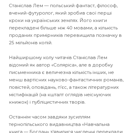
Станіслав Лем — польський фантаст, філософ,
вчений-футуролог, який зробив свої перші
кроки на українських землях. Його книги
перекладені більше ніж 40 мовами, а кількість
проданих примірників перевищила позначку в
25 мільйонів копій.
Найширшому колу читачів Станіслав Лем
відомий як автор «Соляріса», але в доробку
письменника є величезна кількість інших, не
менш вартісних науково-фантастичних романів,
повістей, оповідань, п’єс, а також літературних
містифікацій (на кшталт оглядів неіснуючих
книжок) і публіцистичних творів.
Останнім часом завдяки зусиллям
тернопільського видавництва «Навчальна
книга — Богдан» з’явилися численні переклади