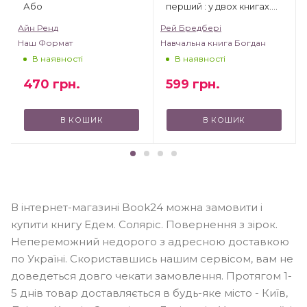
Або
перший : у двох книгах.
Книга 2
Айн Ренд
Рей Бредбері
Наш Формат
Навчальна книга Богдан
В наявності
В наявності
470
грн.
599
грн.
В КОШИК
В КОШИК
В інтернет-магазині Book24 можна замовити і
купити книгу Едем. Соляріс. Повернення з зірок.
Непереможний недорого з адресною доставкою
по Україні. Скориставшись нашим сервісом, вам не
доведеться довго чекати замовлення. Протягом 1-
5 днів товар доставляється в будь-яке місто - Київ,