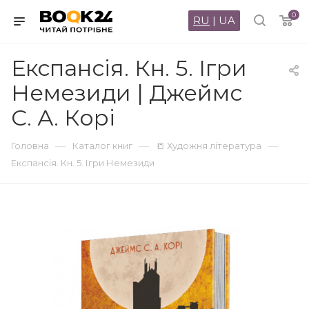
0
RU
|
UA
Експансія. Кн. 5. Ігри
Немезиди | Джеймс
С. А. Корі
—
—
—
Головна
Каталог книг
📒 Художня література
Експансія. Кн. 5. Ігри Немезиди