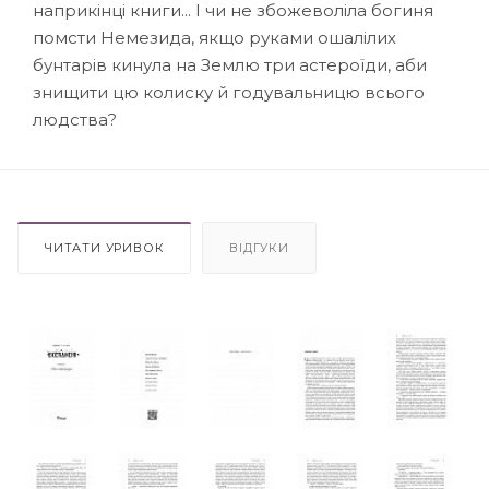
наприкінці книги... І чи не збожеволіла богиня
помсти Немезида, якщо руками ошалілих
бунтарів кинула на Землю три астероїди, аби
знищити цю колиску й годувальницю всього
людства?
ЧИТАТИ УРИВОК
ВІДГУКИ