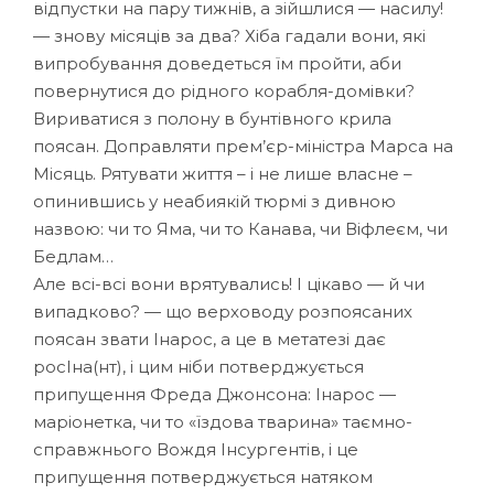
відпустки на пару тижнів, а зійшлися — насилу!
— знову місяців за два? Хіба гадали вони, які
випробування доведеться їм пройти, аби
повернутися до рідного корабля-домівки?
Вириватися з полону в бунтівного крила
поясан. Доправляти прем’єр-міністра Марса на
Місяць. Рятувати життя – і не лише власне –
опинившись у неабиякій тюрмі з дивною
назвою: чи то Яма, чи то Канава, чи Віфлеєм, чи
Бедлам…
Але всі-всі вони врятувались! І цікаво — й чи
випадково? — що верховоду розпоясаних
поясан звати Інарос, а це в метатезі дає
росІна(нт), і цим ніби потверджується
припущення Фреда Джонсона: Інарос —
маріонетка, чи то «їздова тварина» таємно-
справжнього Вождя Інсургентів, і це
припущення потверджується натяком