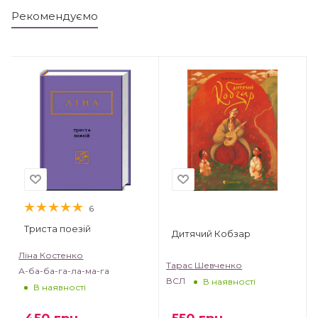
Рекомендуємо
6
Триста поезій
Дитячий Кобзар
Ліна Костенко
Тарас Шевченко
А-ба-ба-га-ла-ма-га
ВСЛ
В наявності
В наявності