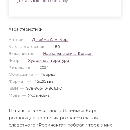
Детальніше про доставку
Характеристики
Автори
—
Джеймс С. А. Корі
Кількість сторінок
—
480
Видавництво
—
Навчальна книга Богдан
Жанр
—
Художня література
Рік видання
—
2024
Обкладинка
—
Тверда
Формат
—
145x215 мм
ISBN
—
978-966-10-8063-7
Мова
—
Українська
П’ята книга «Експансії» Джеймса Корі
розповідає про те, як розпався екіпаж
славетного «Росинанта»: побрали троє з них