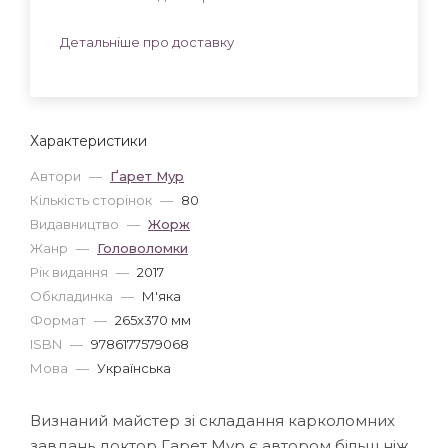
Детальніше про доставку
Характеристики
Автори
—
Ґарет Мур
Кількість сторінок
—
80
Видавництво
—
Жорж
Жанр
—
Головоломки
Рік видання
—
2017
Обкладинка
—
М'яка
Формат
—
265x370 мм
ISBN
—
9786177579068
Мова
—
Українська
Визнаний майстер зі складання карколомних
завдань доктор Гарет Мур є автором більш ніж