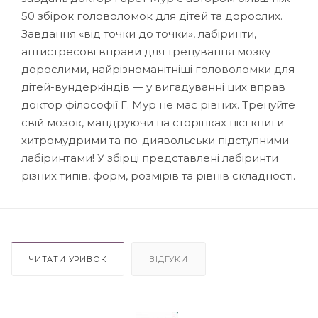
50 збірок головоломок для дітей та дорослих.
Завдання «від точки до точки», лабіринти,
антистресові вправи для тренування мозку
дорослими, найрізноманітніші головоломки для
дітей-вундеркіндів — у вигадуванні цих вправ
доктор філософії Г. Мур не має рівних. Тренуйте
свій мозок, мандруючи на сторінках цієї книги
хитромудрими та по-диявольськи підступними
лабіринтами! У збірці представлені лабіринти
різних типів, форм, розмірів та рівнів складності.
ЧИТАТИ УРИВОК
ВІДГУКИ