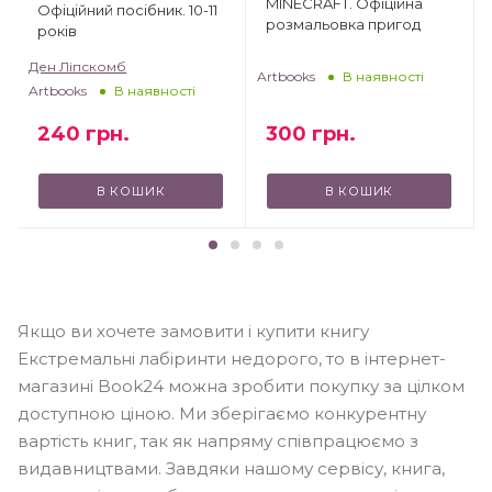
MINECRAFT. Офіційна
Офіційний посібник. 10-11
розмальовка пригод
років
Ден Ліпскомб
Artbooks
В наявності
Artbooks
В наявності
240
грн.
300
грн.
В КОШИК
В КОШИК
Якщо ви хочете замовити і купити книгу
Екстремальні лабіринти недорого, то в інтернет-
магазині Book24 можна зробити покупку за цілком
доступною ціною. Ми зберігаємо конкурентну
вартість книг, так як напряму співпрацюємо з
видавництвами. Завдяки нашому сервісу, книга,