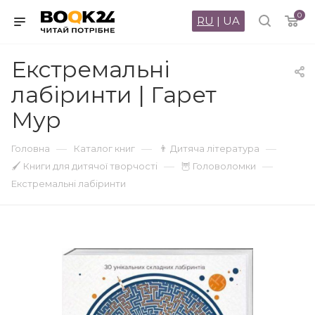
0
RU
|
UA
Екстремальні
лабіринти | Гарет
Мур
—
—
—
Головна
Каталог книг
👨 Дитяча література
—
—
🖌 Книги для дитячої творчості
🦉 Головоломки
Екстремальні лабіринти