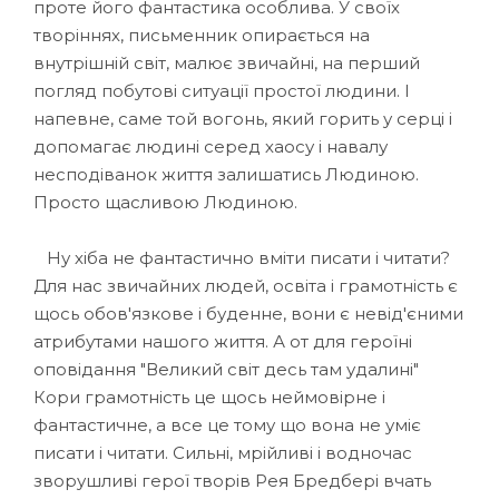
проте його фантастика особлива. У своїх
творіннях, письменник опирається на
внутрішній світ, малює звичайні, на перший
погляд побутові ситуації простої людини. І
напевне, саме той вогонь, який горить у серці і
допомагає людині серед хаосу і навалу
несподіванок життя залишатись Людиною.
Просто щасливою Людиною.
Ну хіба не фантастично вміти писати і читати?
Для нас звичайних людей, освіта і грамотність є
щось обов'язкове і буденне, вони є невід'єними
атрибутами нашого життя. А от для героїні
оповідання "Великий світ десь там удалині"
Кори грамотність це щось неймовірне і
фантастичне, а все це тому що вона не уміє
писати і читати. Сильні, мрійливі і водночас
зворушливі герої творів Рея Бредбері вчать