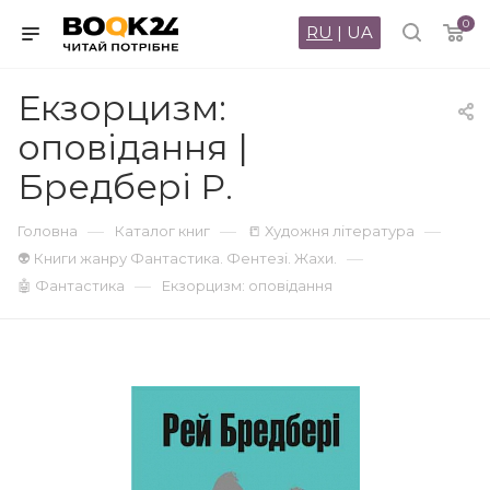
0
RU
|
UA
Екзорцизм:
оповідання |
Бредбері Р.
—
—
—
Головна
Каталог книг
📒 Художня література
—
👽 Книги жанру Фантастика. Фентезі. Жахи.
—
🤖 Фантастика
Екзорцизм: оповідання