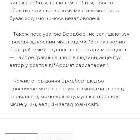
читачів любити, та що там любити, просто
обожнювати світ в якому ми живемо і часто
буває ходимо чимось незадоволені.
Також поза увагою Бредбері, не залишаються
і расові відносини між людьми, "Велика чорно-
біла гра", сімейні цінності та спогади молодості
— найпрекрасніше, що є в людини, акцентує
автор у розповіді "Аромат сарсапарелі".
Кожне оповідання Бредбері щедро
просочене мораллю і гуманізмом, і читаючи ці
оповідання, мимоволі задумуєшся про своє
місце у цім, великім загадковім світі.