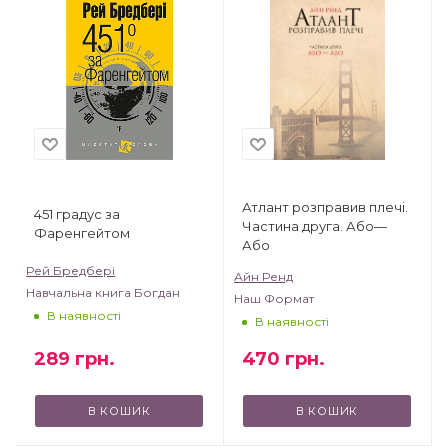
Атлант розправив плечі.
451 градус за
Частина друга. Або—
Фаренгейтом
Або
Рей Бредбері
Айн Ренд
Навчальна книга Богдан
Наш Формат
В наявності
В наявності
289
грн.
470
грн.
В КОШИК
В КОШИК