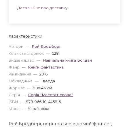
Детальніше про доставку
Характеристики
Автори
—
Рей Бредбері
Кількість сторінок
—
528
Видавництво
—
Навчальна книга Богдан
Жанр
—
Книги фантастика
Рік видання
—
2016
Обкладинка
—
Тверда
Формат
—
90x145 мм
Серія
—
Серія "Маєстат слова"
ISBN
—
978-966-10-4458-5
Мова
—
Українська
Рей Бредбері, перш за все відомий фантаст,