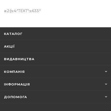
a:2:{s:4:"TEXT";s:633:"
КАТАЛОГ
АКЦІЇ
ВИДАВНИЦТВА
КОМПАНІЯ
ІНФОРМАЦІЯ
ДОПОМОГА