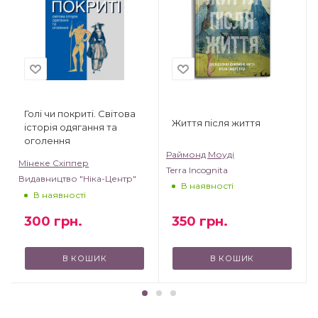
Голі чи покриті. Світова
Життя після життя
історія одягання та
оголення
Раймонд Моуді
Мінеке Схіппер
Terra Incognita
Видавництво "Ніка-Центр"
В наявності
В наявності
350
грн.
300
грн.
В КОШИК
В КОШИК