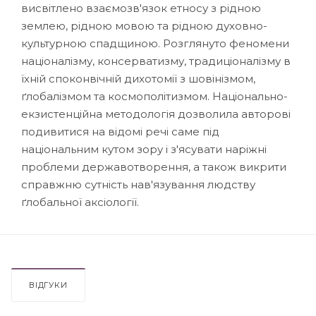
висвітлено взаємозв'язок етносу з рідною
землею, рідною мовою та рідною духовно-
культурною спадщиною. Розглянуто феномени
націоналізму, консерватизму, традиціоналізму в
їхній споконвічній дихотомії з шовінізмом,
ґлобалізмом та космополітизмом. Національно-
екзистенційна методологія дозволила авторові
подивитися на відомі речі саме під
національним кутом зору і з'ясувати наріжні
проблеми державотворення, а також викрити
справжню сутність нав'язування людству
ґлобальної аксіології.
ВІДГУКИ