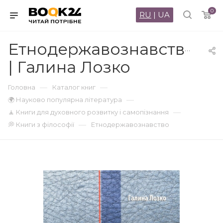
0
RU
|
UA
Етнодержавознавство
| Галина Лозко
—
—
Головна
Каталог книг
—
🌍 Науково популярна література
—
🧘 Книги для духовного розвитку і самопізнання
—
💭 Книги з філософії
Етнодержавознавство