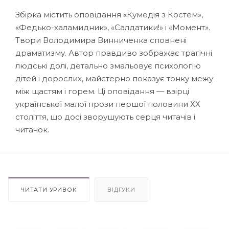
Збірка містить оповідання «Кумедія з Костем»,
«Федько-халамидник», «Салдатики!» і «Момент».
Твори Володимира Винниченка сповнені
драматизму. Автор правдиво зображає трагічні
людські долі, детально змальовує психологію
дітей і дорослих, майстерно показує тонку межу
між щастям і горем. Ці оповідання — взірці
української малої прози першої половини ХХ
століття, що досі зворушують серця читачів і
читачок.
ЧИТАТИ УРИВОК
ВІДГУКИ