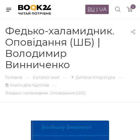
0
RU
|
UA
Федько-халамидник.
Оповідання (ШБ) |
Володимир
Винниченко
—
—
—
Головна
Каталог книг
👨 Дитяча література
—
📚 Книги для підлітків
Федько-халамидник. Оповідання (ШБ)