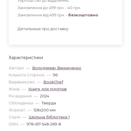
Укрпоштою до відділення:
Замовлення до 499 грн. - 40
грн
.
Замовлення від 499 грн. -
безкоштовно
.
Детальніше про доставку
Характеристики
Автори
—
Володимир Винниченко
Кількість сторінок
—
96
Видавництво
—
BookChef
Жанр
—
Книги для підлітків
Рік видання
—
2024
Обкладинка
—
Тверда
Формат
—
128x200 мм
Серія
—
Шкільна бiблiотека 1
ISBN
—
978-617-548-269-8