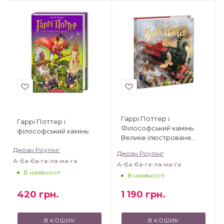
Гаррі Поттер і
Гаррі Поттер і
Філософський камінь.
філософський камінь
Велике ілюстроване
видання
Джоан Роулінг
Джоан Роулінг
А-ба-ба-га-ла-ма-га
А-ба-ба-га-ла-ма-га
В наявності
В наявності
420
грн.
1 190
грн.
В КОШИК
В КОШИК