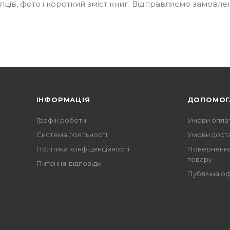
пців, фото і короткий зміст книг. Відправляємо замовле
ІНФОРМАЦІЯ
ДОПОМОГ
Графік роботи
Умови опла
Система лояльності
Умови дост
Політика конфіденційності
Повернення
товару
Питання-відповідь
Публічна о