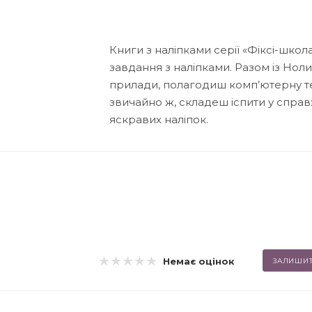
Книги з наліпками серії «Фіксі-школа
завдання з наліпками. Разом із Нол
прилади, полагодиш комп’ютерну тех
звичайно ж, складеш іспити у справж
яскравих наліпок.
Немає оцінок
ЗАЛИШИТ