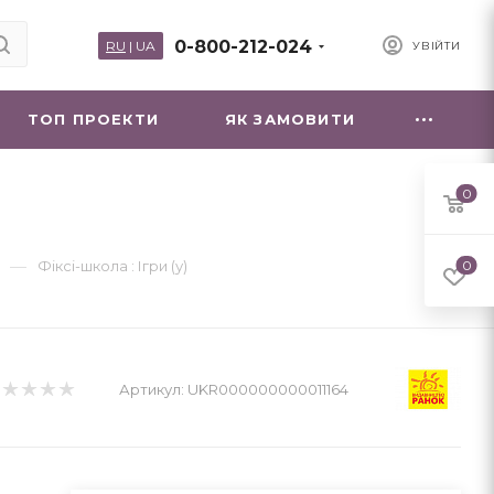
0-800-212-024
RU
|
UA
УВІЙТИ
ТОП ПРОЕКТИ
ЯК ЗАМОВИТИ
0
—
Фіксі-школа : Ігри (у)
0
Артикул:
UKR000000000011164