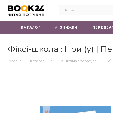
КАТАЛОГ
ЗНИЖКИ
ПЕРЕДЗА
Фіксі-школа : Ігри (у) | 
—
—
—
Головна
Каталог книг
👨 Дитяча література
🖌 