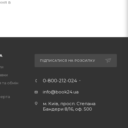
ння в
А
ПІДПИСАТИСЯ НА РОЗСИЛКУ
ти
авки
0-800-212-024
 та обмін
info@book24.ua
ферта
м. Київ, просп. Степана
Бандери 8/16, оф. 500