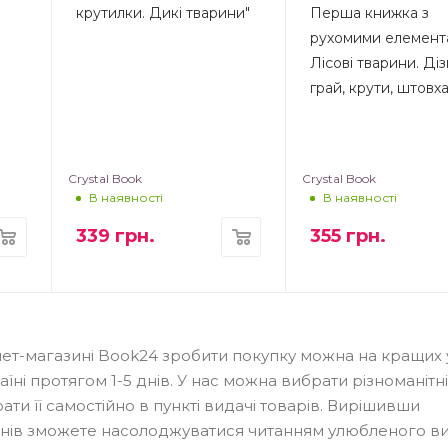
крутилки. Дикі тварини"
Перша книжка з
рухомими елемент
Лісові тварини. Діз
грай, крути, штовх
Crystal Book
Crystal Book
В наявності
В наявності
339
грн.
355
грн.
ернет-магазині Book24 зробити покупку можна на кращих 
ні протягом 1-5 днів. У нас можна вибрати різноманітні
и її самостійно в пункті видачі товарів. Вирішивши
 днів зможете насолоджуватися читанням улюбленого в