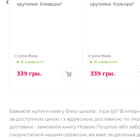
крутилки. Комашки"
крутилки. Кольори"
Crystal Book
Crystal Book
В наявності
В наявності
339
грн.
339
грн.
Бажаєте купити книгу Фіксі-школа : Ігри (у)? В інт
за доступною ціною і з адресною доставкою по Украї
доставки - замовити книгу Новою Поштою або забрат
скористатися нашим сервісом, ви вже за декілька