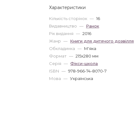
Характеристики
Кількість сторінок
—
16
Видавництво
—
Ранок
Рік видання
—
2016
Жанр
—
Книги для дитячого дозвілля
Обкладинка
—
М'яка
Формат
—
215x280 мм
Серія
—
Фікси-школа
ISBN
—
978-966-74-8070-7
Мова
—
Українська