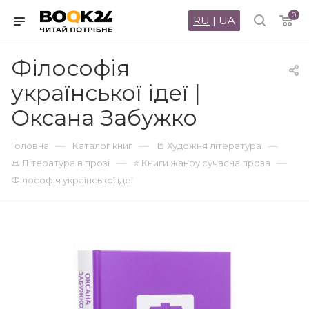
0
RU
|
UA
Філософія
української ідеї |
Оксана Забужко
—
—
—
Головна
Каталог книг
📒 Художня література
—
—
📜 Література в прозі
⭐ Книги жанру сучасна проза
Філософія української ідеї