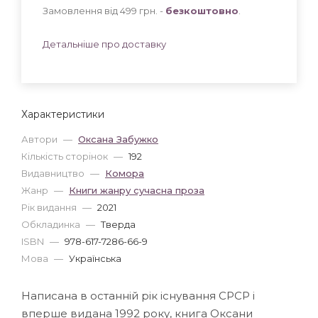
Замовлення від 499 грн. -
безкоштовно
.
Детальніше про доставку
Характеристики
Автори
—
Оксана Забужко
Кількість сторінок
—
192
Видавництво
—
Комора
Жанр
—
Книги жанру сучасна проза
Рік видання
—
2021
Обкладинка
—
Тверда
ISBN
—
978-617-7286-66-9
Мова
—
Українська
Написана в останній рік існування СРСР і
вперше видана 1992 року, книга Оксани