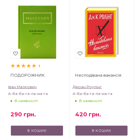
1
ПОДОРОЖНИК.
Несподівана вакансія
Іван Малкович
Джоан Роулінг
А-ба-ба-га-ла-ма-га
А-ба-ба-га-ла-ма-га
В наявності
В наявності
290
грн.
420
грн.
В КОШИК
В КОШИК