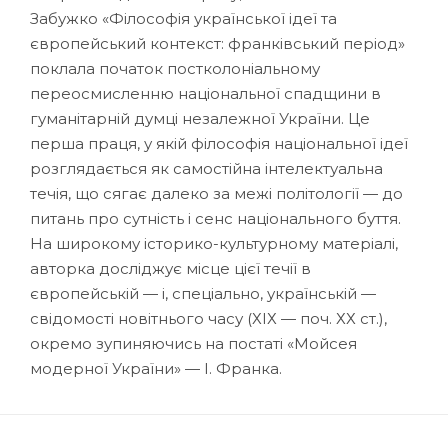
Забужко «Філософія української ідеї та
європейський контекст: франківський період»
поклала початок постколоніальному
переосмисленню національної спадщини в
гуманітарній думці незалежної України. Це
перша праця, у якій філософія національної ідеї
розглядається як самостійна інтелектуальна
течія, що сягає далеко за межі політології — до
питань про сутність і сенс національного буття.
На широкому історико-культурному матеріалі,
авторка досліджує місце цієї течії в
європейській — і, спеціально, українській —
свідомості новітнього часу (ХІХ — поч. ХХ ст.),
окремо зупиняючись на постаті «Мойсея
модерної України» — І. Франка.