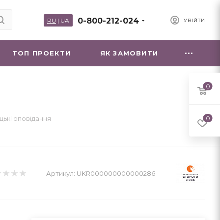
0-800-212-024
RU
|
UA
УВІЙТИ
ТОП ПРОЕКТИ
ЯК ЗАМОВИТИ
0
цькі оповідання
0
Артикул:
UKR000000000000286