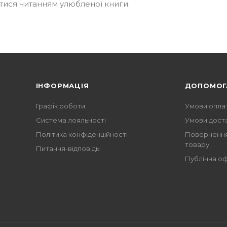
ися читанням улюбленої книги.
ІНФОРМАЦІЯ
ДОПОМОГ
Графік роботи
Умови опла
Система лояльності
Умови дост
Політика конфіденційності
Повернення
товару
Питання-відповідь
Публічна о