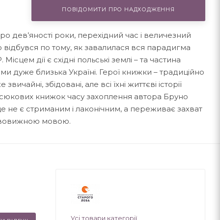
ПОВІДОМИТИ ПРО НАДХОДЖЕННЯ
ро дев’яності роки, перехід­ний час і величезний
 відбувся по тому, як завалилася вся парадигма
Місцем дії є східні польські землі – та частина
ями дуже близька Україні. Герої книжки – традиційно
звичайні, збідовані, але всі їхні життєві історії
Стасюкових книжок часу захоплення автора Бруно
ще не є стриманим і лаконічним, а переживає захват
дивовижною мовою.
Усі товари категорії