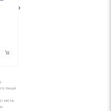
1
На срібнім березі
НЕБОРАК. ЛІТ
ГОЛОВА
Микола Степанович Вінгановський
Віктор Небор
А-ба-ба-га-ла-ма-га
А-ба-ба-га-ла-ма-г
В наявності
В наявності
370
грн.
300
грн.
о
ого лише
і міста
им