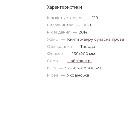
Характеристики
Кількість сторінок
—
128
Видавництво
—
ВСЛ
Рік видання
—
2014
Жанр
—
Книги жанру сучасна проза
Обкладинка
—
Тверда
Формат
—
130x200 мм
Серія
—
Найліпше.pl
ISBN
—
978-617-679-083-9
Мова
—
Українська