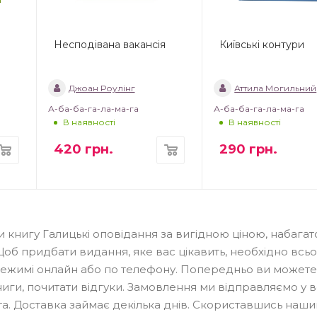
Несподівана вакансія
Київські контури
Джоан Роулінг
Аттила Могильний
А-ба-ба-га-ла-ма-га
А-ба-ба-га-ла-ма-га
В наявності
В наявності
420
грн.
290
грн.
и книгу Галицькі оповідання за вигідною ціною, набагат
Щоб придбати видання, яке вас цікавить, необхідно всь
 режимі онлайн або по телефону. Попередньо ви можете
ниги, почитати відгуки. Замовлення ми відправляємо у вс
міста. Доставка займає декілька днів. Скориставшись наш