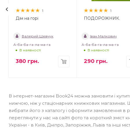
1
1
Дім на горі
ПОДОРОЖНИК.
Валерий Шевчук
Іван Малкович
А-ба-ба-га-ла-ма-га
А-ба-ба-га-ла-ма-га
В наявності
В наявності
380
грн.
290
грн.
В інтернет-магазині Book24 можна замовити і купит
нижчою, ніж у стаціонарних книжкових магазинах. 
вибрати його з каталогу і оформити замовлення в
переглянути у нас на сайті фото та короткий зміст к
України - в Київ, Дніпро, Запоріжжя, Львів та інші 