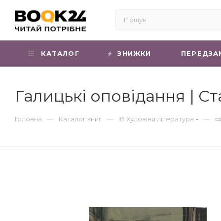
КАТАЛОГ
ЗНИЖКИ
ПЕРЕДЗА
Галицькі оповідання | С
—
—
—
Головна
Каталог книг
📒 Художня література
