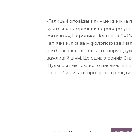
«Галицькі оповідання» – це книжка п
суспільно-історичний переворот, що
соціалізму, Народної Польщі та СРСР. 
Галичини, яка за міфологією і звича
для Стасюка – люди, які є поруч: дуже 
важливі й цінні. Це одна з ранніх 
Шульцом і магією його письма. Він 
зі спроби писати про прості речі 