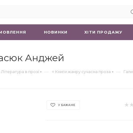
МОВЛЕННЯ
НОВИНКИ
ХIТИ ПРОДАЖУ
тасюк Анджей
—
—
 Література в прозі
⭐ Книги жанру сучасна проза
Гали
У БАЖАНЕ