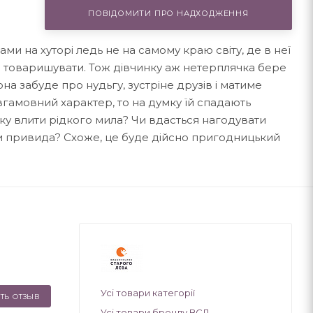
ПОВІДОМИТИ ПРО НАДХОДЖЕННЯ
ми на хуторі ледь не на самому краю світу, де в неї
ким товаришувати. Тож дівчинку аж нетерплячка бере
на забуде про нудьгу, зустріне друзів і матиме
вгамовний характер, то на думку їй спадають
оку влити рідкого мила? Чи вдасться нагодувати
и привида? Схоже, це буде дійсно пригодницький
Усі товари категорії
ТЬ ОТЗЫВ
Усі товари бренду ВСЛ