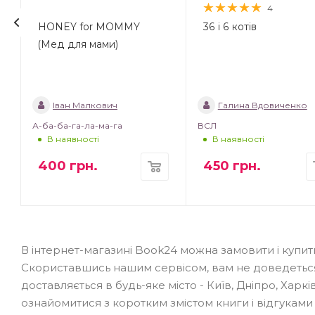
4
HONEY for MOMMY
36 і 6 котів
(Мед для мами)
Іван Малкович
Галина Вдовиченко
А-ба-ба-га-ла-ма-га
ВСЛ
В наявності
В наявності
400
грн.
450
грн.
В інтернет-магазині Book24 можна замовити і купит
Скориставшись нашим сервісом, вам не доведеться
доставляється в будь-яке місто - Київ, Дніпро, Харкі
ознайомитися з коротким змістом книги і відгуками 