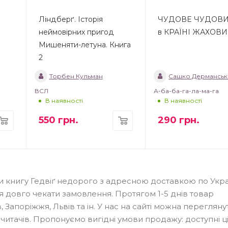
Ліндберґ. Історія
ЧУДОВЕ ЧУДОВ
неймовірних пригод
в КРАЇНІ ЖАХОВ
Мишеняти-летуна. Книга
2
Торбен Кульман
Сашко Дерманськ
ВСЛ
А-ба-ба-га-ла-ма-га
В наявності
В наявності
550
грн.
290
грн.
и книгу Гедвіґ недорого з адресною доставкою по Украї
 довго чекати замовлення. Протягом 1-5 днів товар
в, Запоріжжя, Львів та ін. У нас на сайті можна перегляну
читачів. Пропонуємо вигідні умови продажу: доступні ці