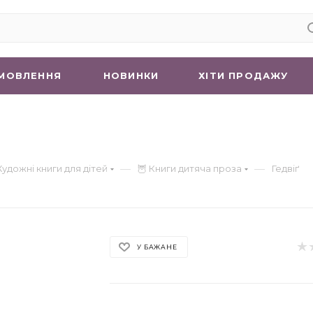
МОВЛЕННЯ
НОВИНКИ
ХIТИ ПРОДАЖУ
—
—
Художні книги для дітей
🦉 Книги дитяча проза
Гедвіґ
У БАЖАНЕ