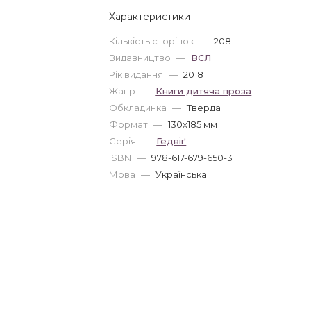
Характеристики
Кількість сторінок
—
208
Видавництво
—
ВСЛ
Рік видання
—
2018
Жанр
—
Книги дитяча проза
Обкладинка
—
Тверда
Формат
—
130x185 мм
Серія
—
Гедвіґ
ISBN
—
978-617-679-650-3
Мова
—
Українська