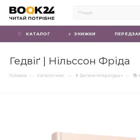
КАТАЛОГ
ЗНИЖКИ
ПЕРЕДЗА
Гедвіґ | Нільссон Фріда
—
—
—
Головна
Каталог книг
👨 Дитяча література
📚 