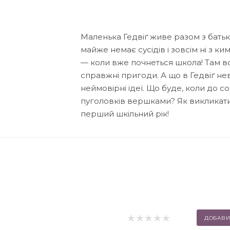
Маленька Гедвіґ живе разом з батька
майже немає сусідів і зовсім ні з 
— коли вже почнеться школа! Там во
справжні пригоди. А що в Гедвіґ не
неймовірні ідеї. Що буде, коли до с
пуголовків вершками? Як викликат
перший шкільний рік!
ДОБАВИ