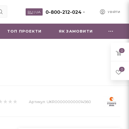
0-800-212-024
RU
|
UA
УВІЙТИ
ТОП ПРОЕКТИ
ЯК ЗАМОВИТИ
0
0
Артикул:
UKR000000000014560