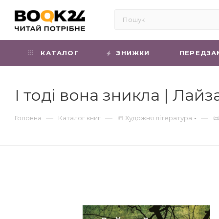
КАТАЛОГ
ЗНИЖКИ
ПЕРЕДЗА
І тоді вона зникла | Лай
—
—
—
Головна
Каталог книг
📒 Художня література
