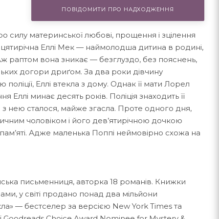
ПОВІДОМИТИ ПРО НАДХОДЖЕННЯ
 силу материнської любові, прощення і зцілення
дцятирічна Еллі Мек — наймолодша дитина в родині,
 Аж раптом вона зникає — безглуздо, без пояснень,
ких догори дриґом. За два роки дівчину
 поліції, Еллі втекла з дому. Однак її мати Лорел
я Еллі минає десять років. Поліція знаходить її
о з нею сталося, майже згасла. Проте одного дня,
ичним чоловіком і його дев’ятирічною дочкою
ї пам’яті. Адже маленька Поппі неймовірно схожа на
ська письменниця, авторка 18 романів. Книжки
ми, у світі продано понад два мільйони
кла» — бестселер за версією New York Times та
ії Goodreads Choice Award Nominee for Mystery &