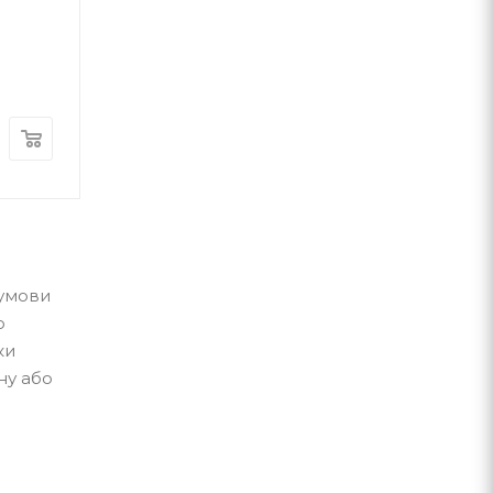
ГОЛОВА
Микола Степанович Вінгановський
Віктор Небор
А-ба-ба-га-ла-ма-га
А-ба-ба-га-ла-ма-г
В наявності
В наявності
370
грн.
300
грн.
 умови
ю
ки
ну або