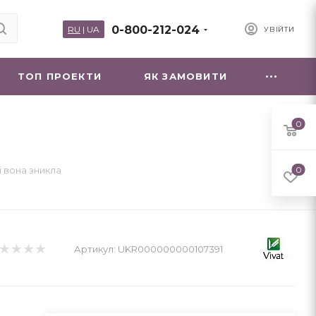
0-800-212-024
RU
|
UA
УВІЙТИ
ТОП ПРОЕКТИ
ЯК ЗАМОВИТИ
0
ді вона зникла
0
Артикул:
UKR000000000107391