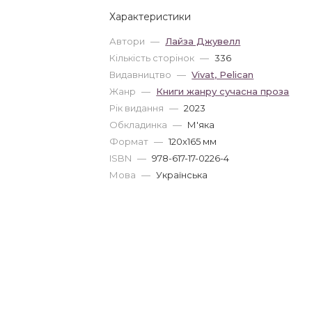
Характеристики
Автори
—
Лайза Джувелл
Кількість сторінок
—
336
Видавництво
—
Vivat, Pelican
Жанр
—
Книги жанру сучасна проза
Рік видання
—
2023
Обкладинка
—
М'яка
Формат
—
120x165 мм
ISBN
—
978-617-17-0226-4
Мова
—
Українська