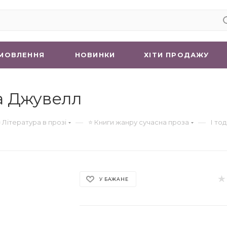
МОВЛЕННЯ
НОВИНКИ
ХIТИ ПРОДАЖУ
за Джувелл
—
—
 Література в прозі
⭐ Книги жанру сучасна проза
І то
У БАЖАНЕ