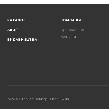
КАТАЛОГ
КОМПАНІЯ
АКЦІЇ
Про компанію
Контакти
ВИДАВНИЦТВА
2026 © Iнтернет - книгарня
book24.ua