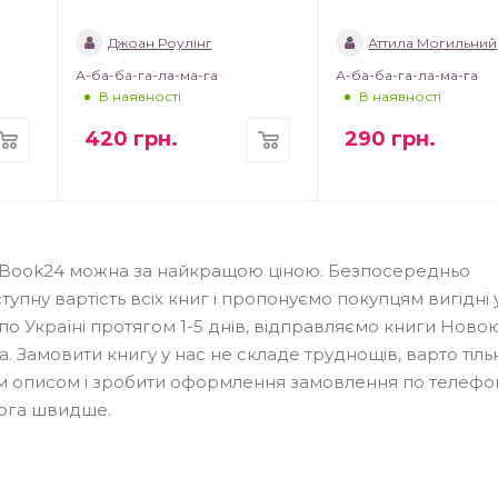
Джоан Роулінг
Аттила Могильний
А-ба-ба-га-ла-ма-га
А-ба-ба-га-ла-ма-га
В наявності
В наявності
420
грн.
290
грн.
ині Book24 можна за найкращою ціною. Безпосередньо
пну вартість всіх книг і пропонуємо покупцям вигідні
о Україні протягом 1-5 днів, відправляємо книги Ново
та. Замовити книгу у нас не складе труднощів, варто тіль
ким описом і зробити оформлення замовлення по телефо
мога швидше.