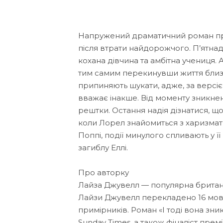
Напружений драматичний роман про
після втрати найдорожчого. П’ятна
кохана дівчина та амбітна учениця.
тим самим перекинувши життя близь
припиняють шукати, адже, за версією
вважає інакше. Від моменту зникненн
рештки. Остання надія дізнатися, щ
коли Лорел знайомиться з харизмат
Поппі, події минулого спливають у ї
загиблу Еллі.
Про авторку
Лайза Джувелл — популярна британ
Лайзи Джувелл перекладено 16 мова
примірників. Роман «І тоді вона зни
Sunday Times, а також фіналіст прем