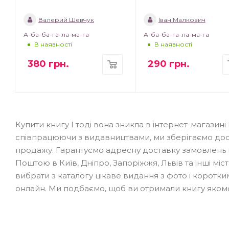
Валерий Шевчук
Іван Малкович
А-ба-ба-га-ла-ма-га
А-ба-ба-га-ла-ма-га
В наявності
В наявності
380
грн.
290
грн.
Купити книгу І тоді вона зникла в інтернет-магаз
співпрацюючи з видавництвами, ми зберігаємо досту
продажу. Гарантуємо адресну доставку замовлень п
Поштою в Київ, Дніпро, Запоріжжя, Львів та інші міс
вибрати з каталогу цікаве видання з фото і корот
онлайн. Ми подбаємо, щоб ви отримали книгу яко