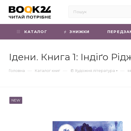
КАТАЛОГ
ЗНИЖКИ
ПЕРЕДЗА
Ідени. Книга 1: Індіґо Рід
—
—
—
Головна
Каталог книг
📒 Художня література

NEW