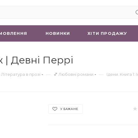
МОВЛЕННЯ
НОВИНКИ
ХIТИ ПРОДАЖУ
ж | Девні Перрі
—
—
 Література в прозі
💕 Любовні романи
Ідени. Книга 1: 
У БАЖАНЕ