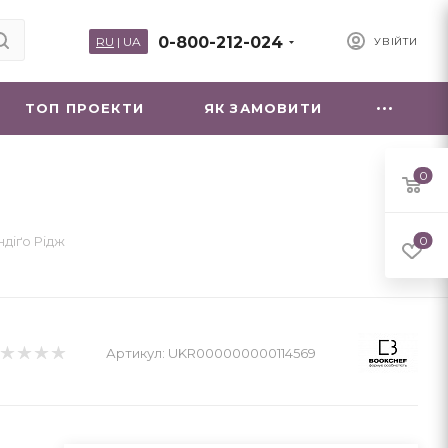
0-800-212-024
RU
|
UA
УВІЙТИ
ТОП ПРОЕКТИ
ЯК ЗАМОВИТИ
0
Індіґо Рідж
0
Артикул:
UKR000000000114569