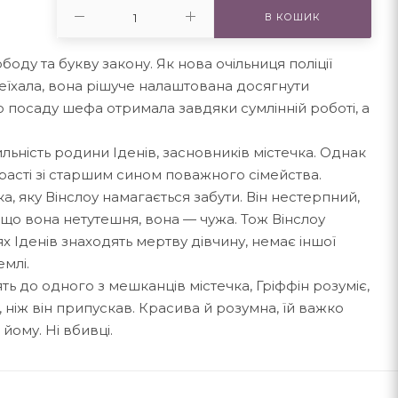
В КОШИК
ободу та букву закону. Як нова очільниця поліції
реїхала, вона рішуче налаштована досягнути
 посаду шефа отримала завдяки сумлінній роботі, а
льність родини Іденів, засновників містечка. Однак
расті зі старшим сином поважного сімейства.
, яку Вінслоу намагається забути. Він нестерпний,
, що вона нетутешня, вона — чужа. Тож Вінслоу
ях Іденів знаходять мертву дівчину, немає іншої
емлі.
ь до одного з мешканців містечка, Гріффін розуміє,
 ніж він припускав. Красива й розумна, їй важко
йому. Ні вбивці.