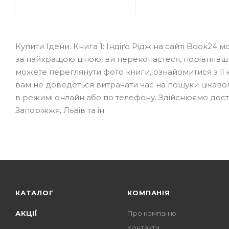
Купити Ідени. Книга 1: Індіґо Рідж на сайті Book2
за найкращою ціною, ви переконаєтеся, порівнявши н
можете переглянути фото книги, ознайомитися з її к
вам не доведеться витрачати час на пошуки цікаво
в режимі онлайн або по телефону. Здійснюємо доставк
Запоріжжя, Львів та ін.
КАТАЛОГ
КОМПАНІЯ
АКЦІЇ
Про компанію
Контакти