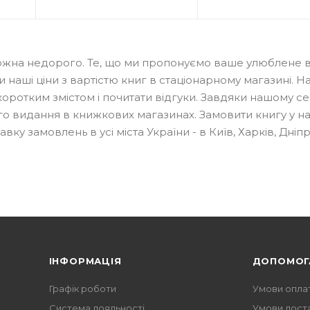
4 можна недорого. Те, що ми пропонуємо ваше улюблене
аші ціни з вартістю книг в стаціонарному магазині. На
оротким змістом і почитати відгуки. Завдяки нашому се
го видання в книжкових магазинах. Замовити книгу у н
у замовлень в усі міста України - в Київ, Харків, Дніпр
ІНФОРМАЦІЯ
ДОПОМОГ
Графік роботи
Умови опла
Система лояльності
Умови дост