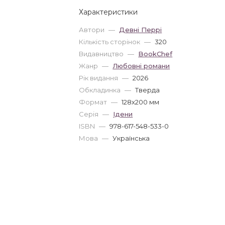
Характеристики
Автори
—
Девні Перрі
Кількість сторінок
—
320
Видавництво
—
BookChef
Жанр
—
Любовні романи
Рік видання
—
2026
Обкладинка
—
Тверда
Формат
—
128x200 мм
Серія
—
Ідени
ISBN
—
978-617-548-533-0
Мова
—
Українська