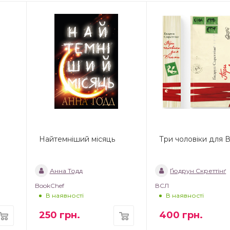
Найтемніший місяць
Три чоловіки для 
Анна Тодд
Ґюдрун Скреттінґ
BookChef
ВСЛ
В наявності
В наявності
250
грн.
400
грн.