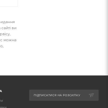
 видання
 сайті ви
рвісу,
ас можна
о,
А
ПІДПИСАТИСЯ НА РОЗСИЛКУ
ти
авки