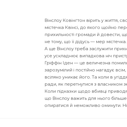
Вінслоу Ковінгтон вірить у життя, св
містечка Квінсі, до якого щойно пе
прихильності громади й довести, що
не тому, що її дідусь — мер містечка.
А ще Вінслоу треба заслужити прихи
усе ускладнює випадкова ніч прист
Гріффін Іден — це величезна помилка
зарозумілий і постійно нагадує всім
всіляко уникає його. Та коли в угідд
ради, як перетнутися з власником з
Коли підказки щодо вбивці приводят
що Вінслоу важить для нього більше,
опиратися й неможливо оминути. Ні 