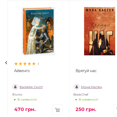
1
Айвенго
Врятуй нас
Вальтер Скотт
Мона Кастен
Фоліо
BookChef
В наявності
В наявності
470
грн.
250
грн.