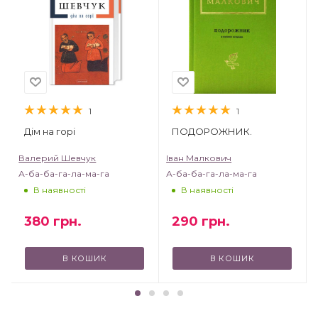
1
1
Дім на горі
ПОДОРОЖНИК.
Валерий Шевчук
Іван Малкович
А-ба-ба-га-ла-ма-га
А-ба-ба-га-ла-ма-га
В наявності
В наявності
380
грн.
290
грн.
В КОШИК
В КОШИК