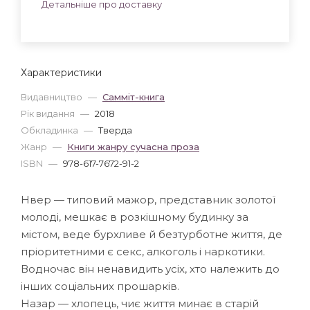
Детальніше про доставку
Характеристики
Видавництво
—
Самміт-книга
Рік видання
—
2018
Обкладинка
—
Тверда
Жанр
—
Книги жанру сучасна проза
ISBN
—
978-617-7672-91-2
Нвер — типовий мажор, представник золотої
молоді, мешкає в розкішному будинку за
містом, веде бурхливе й безтурботне життя, де
пріоритетними є секс, алкоголь і наркотики.
Водночас він ненавидить усіх, хто належить до
інших соціальних прошарків.
Назар — хлопець, чиє життя минає в старій