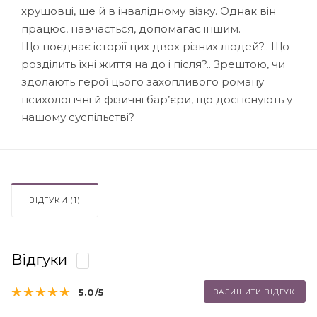
хрущовці, ще й в інвалідному візку. Однак він
працює, навчається, допомагає іншим.
Що поєднає історії цих двох різних людей?.. Що
розділить їхні життя на до і після?.. Зрештою, чи
здолають герої цього захопливого роману
психологічні й фізичні бар’єри, що досі існують у
нашому суспільстві?
ВІДГУКИ (1)
Відгуки
1
5.0
/5
ЗАЛИШИТИ ВІДГУК