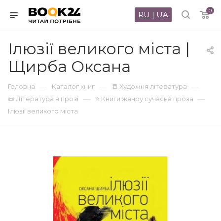
0
RU
|
UA
Ілюзії великого міста |
Щирба Оксана
—
—
—
Головна
Каталог книг
📒 Художня література
—
—
📜 Література в прозі
⭐ Книги жанру сучасна проза
Ілюзії великого міста