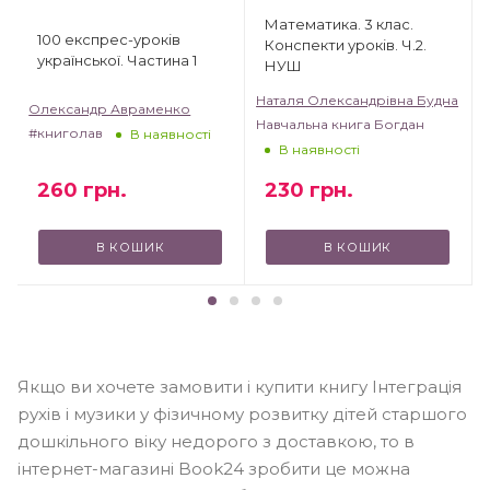
Математика. 3 клас.
100 експрес-уроків
Конспекти уроків. Ч.2.
української. Частина 1
НУШ
Наталя Олександрівна Будна
Олександр Авраменко
Навчальна книга Богдан
#книголав
В наявності
В наявності
260
грн.
230
грн.
В КОШИК
В КОШИК
Якщо ви хочете замовити і купити книгу Інтеграція
рухів і музики у фізичному розвитку дітей старшого
дошкільного віку недорого з доставкою, то в
інтернет-магазині Book24 зробити це можна