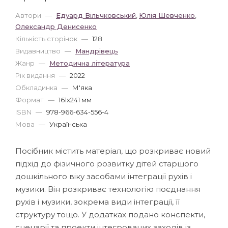
Автори
—
Едуард Вільчковський
,
Юлія Шевченко
,
Олександр Денисенко
Кількість сторінок
—
128
Видавництво
—
Мандрівець
Жанр
—
Методична література
Рік видання
—
2022
Обкладинка
—
М'яка
Формат
—
161x241 мм
ISBN
—
978-966-634-556-4
Мова
—
Українська
Посібник містить матеріал, що розкриває новий
підхід до фізичного розвитку дітей старшого
дошкільного віку засобами інтеграції рухів і
музики. Він розкриває технологію поєднання
рухів і музики, зокрема види інтеграції, її
структуру тощо. У додатках подано конспекти,
сценарії та проекти інтегрованих заходів із