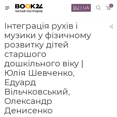
0
RU
|
UA
Інтеграція рухів і
музики у фізичному
розвитку дітей
старшого
дошкільного віку |
Юлія Шевченко,
Едуард
Вільчковський,
Олександр
Денисенко