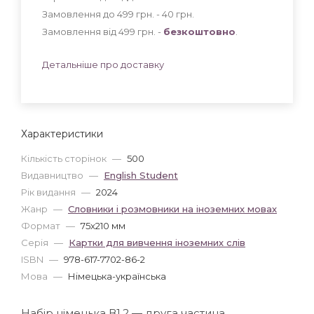
Замовлення до 499 грн. - 40
грн
.
Замовлення від 499 грн. -
безкоштовно
.
Детальніше про доставку
Характеристики
Кількість сторінок
—
500
Видавництво
—
English Student
Рік видання
—
2024
Жанр
—
Словники і розмовники на іноземних мовах
Формат
—
75x210 мм
Серія
—
Картки для вивчення іноземних слів
ISBN
—
978-617-7702-86-2
Мова
—
Німецька-українська
Набір німецька В1.2 — друга частина