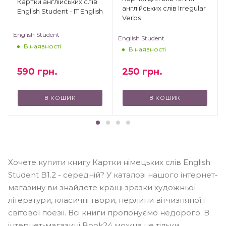
Картки англійських слів
англійських слів Irregular
English Student - IT English
Verbs
English Student
English Student
В наявності
В наявності
250
грн.
590
грн.
В КОШИК
В КОШИК
Хочете купити книгу Картки німецьких слів English
Student B1.2 - середній? У каталозі нашого інтернет-
магазину ви знайдете кращі зразки художньої
літератури, класичні твори, перлини вітчизняної і
світової поезії. Всі книги пропонуємо недорого. В
інтернет-магазині Book24 можна не тільки