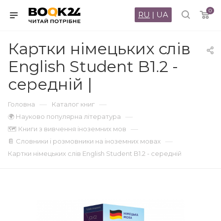
0
RU
|
UA
Картки німецьких слів
English Student B1.2 -
середній |
—
—
Головна
Каталог книг
—
🌍 Науково популярна література
—
🗺 Книги з вивчення іноземних мов
—
📔 Словники і розмовники на іноземних мовах
Картки німецьких слів English Student B1.2 - середній