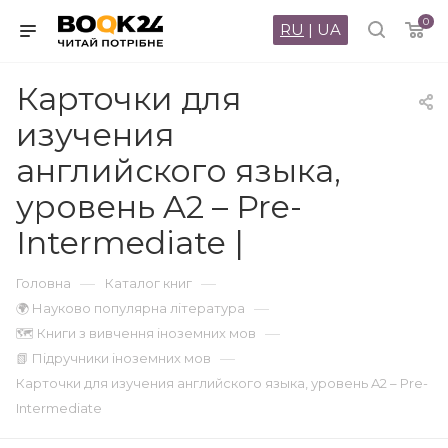
0
RU
|
UA
Карточки для
изучения
английского языка,
уровень A2 – Pre-
Intermediate |
—
—
Головна
Каталог книг
—
🌍 Науково популярна література
—
🗺 Книги з вивчення іноземних мов
—
📗 Підручники іноземних мов
Карточки для изучения английского языка, уровень A2 – Pre-
Intermediate