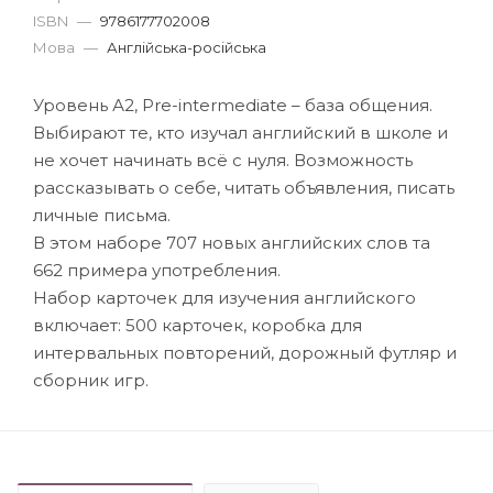
ISBN
—
9786177702008
Мова
—
Англійська-російська
Уровень А2, Pre-intermediate – база общения.
Выбирают те, кто изучал английский в школе и
не хочет начинать всё с нуля. Возможность
рассказывать о себе, читать объявления, писать
личные письма.
В этом наборе 707 новых английских слов та
662 примера употребления.
Набор карточек для изучения английского
включает: 500 карточек, коробка для
интервальных повторений, дорожный футляр и
сборник игр.