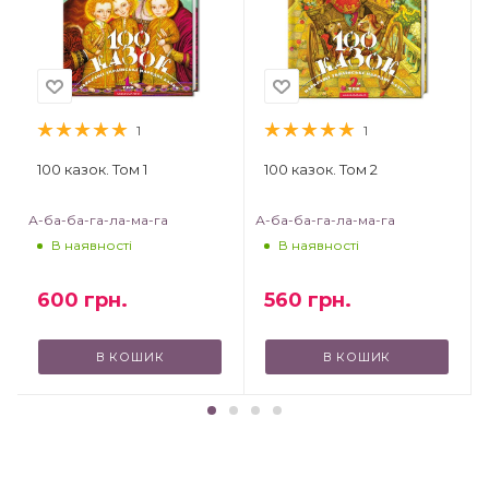
1
1
100 казок. Том 1
100 казок. Том 2
А-ба-ба-га-ла-ма-га
А-ба-ба-га-ла-ма-га
В наявності
В наявності
600
грн.
560
грн.
В КОШИК
В КОШИК