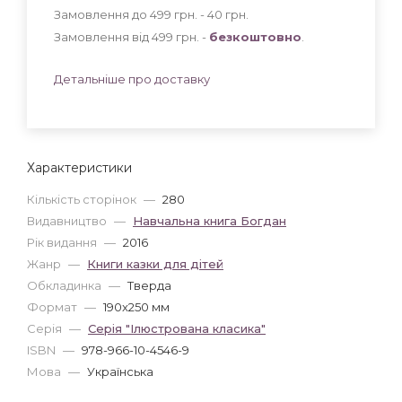
Замовлення до 499 грн. - 40
грн
.
Замовлення від 499 грн. -
безкоштовно
.
Детальніше про доставку
Характеристики
Кількість сторінок
—
280
Видавництво
—
Навчальна книга Богдан
Рік видання
—
2016
Жанр
—
Книги казки для дітей
Обкладинка
—
Тверда
Формат
—
190x250 мм
Серія
—
Серія "Ілюстрована класика"
ISBN
—
978-966-10-4546-9
Мова
—
Українська