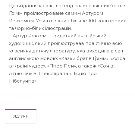
Це видання казок і легенд славнозвісних братів
Ґрімм проілюстроване самим Артуром
Рекхемом. Усього в книзі більше 100 кольорових
та чорно-білих ілюстрацій.
Артур Рекхем — видатний англійський
художник, який проілюстрував практично всю
класичну дитячу літературу, яка виходила в світ
англійською мовою: «Казки братів Ґрімм», «Аліса
в Країні чудес», «Пітер Пен», а також «Сон в
літню ніч» В. Шекспіра та «Пісню про
Нібелунгів».
ВІДГУКИ