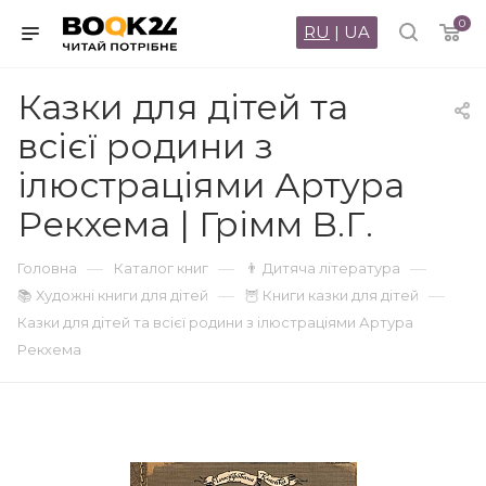
0
RU
|
UA
Казки для дітей та
всієї родини з
ілюстраціями Артура
Рекхема | Грімм В.Г.
—
—
—
Головна
Каталог книг
👨 Дитяча література
—
—
📚 Художні книги для дітей
🦉 Книги казки для дітей
Казки для дітей та всієї родини з ілюстраціями Артура
Рекхема