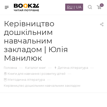
0
RU
|
UA
Керівництво
дошкільним
навчальним
закладом | Юлія
Манилюк
—
—
—
Головна
Каталог книг
👨 Дитяча література
—
📕 Книги для навчання і розвитку дітей
—
🦉 Методична література
Керівництво дошкільним навчальним закладом