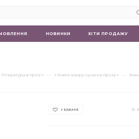
МОВЛЕННЯ
НОВИНКИ
ХIТИ ПРОДАЖУ
—
—
 Література в прозі
⭐ Книги жанру сучасна проза
Хиж
У БАЖАНЕ