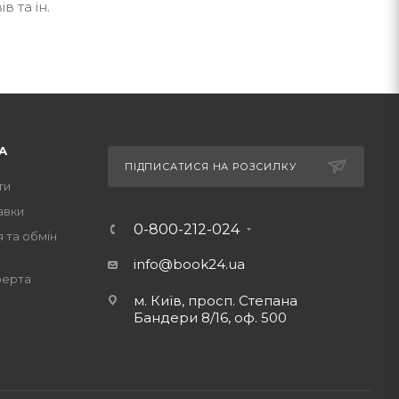
в та ін.
А
ПІДПИСАТИСЯ НА РОЗСИЛКУ
ти
авки
0-800-212-024
 та обмін
info@book24.ua
ферта
м. Київ, просп. Степана
Бандери 8/16, оф. 500