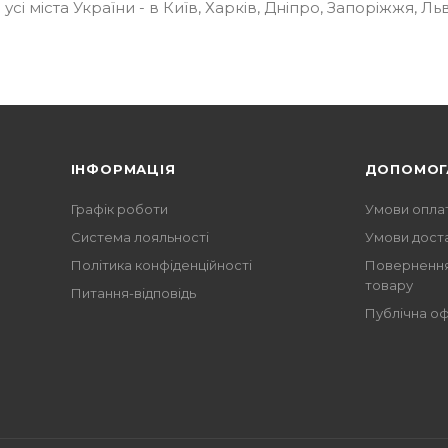
 міста України - в Київ, Харків, Дніпро, Запоріжжя, Льві
ІНФОРМАЦІЯ
ДОПОМОГ
Графік роботи
Умови опла
Система лояльності
Умови дост
Політика конфіденційності
Повернення
товару
Питання-відповідь
Публічна о