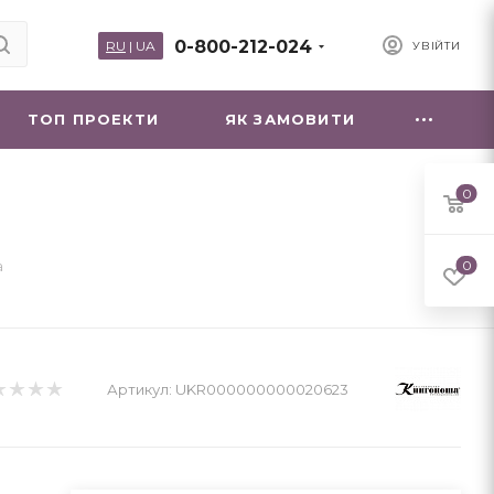
0-800-212-024
RU
|
UA
УВІЙТИ
ТОП ПРОЕКТИ
ЯК ЗАМОВИТИ
0
а
0
Артикул:
UKR000000000020623