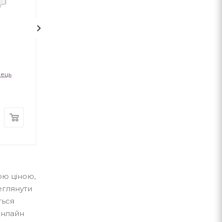
1
На срібнім березі
НЕБОРАК. ЛІТ
ГОЛОВА
лець
Микола Степанович Вінгановський
Віктор Небор
А-ба-ба-га-ла-ма-га
А-ба-ба-га-ла-ма-г
В наявності
В наявності
370
грн.
300
грн.
ою ціною,
еглянути
ться
онлайн