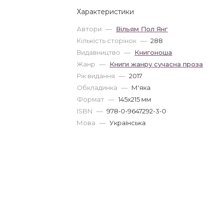
Характеристики
Автори
—
Вільям Пол Янг
Кількість сторінок
—
288
Видавництво
—
Книгоноша
Жанр
—
Книги жанру сучасна проза
Рік видання
—
2017
Обкладинка
—
М'яка
Формат
—
145x215 мм
ISBN
—
978-0-9647292-3-0
Мова
—
Українська