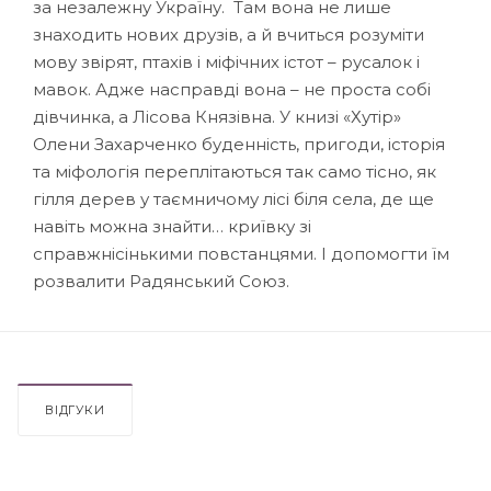
за незалежну Україну. Там вона не лише
знаходить нових друзів, а й вчиться розуміти
мову звірят, птахів і міфічних істот – русалок і
мавок. Адже насправді вона – не проста собі
дівчинка, а Лісова Князівна. У книзі «Хутір»
Олени Захарченко буденність, пригоди, історія
та міфологія переплітаються так само тісно, як
гілля дерев у таємничому лісі біля села, де ще
навіть можна знайти… криївку зі
справжнісінькими повстанцями. І допомогти їм
розвалити Радянський Союз.
ВІДГУКИ