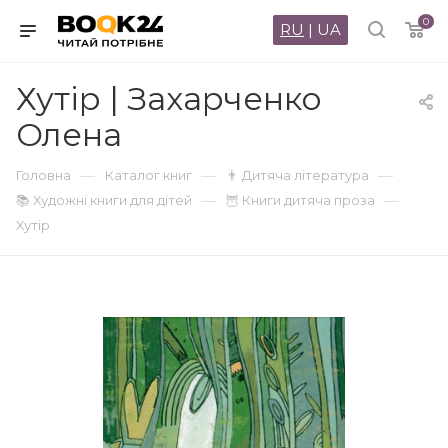
0
RU
|
UA
Хутір | Захарченко
Олена
—
—
—
Головна
Каталог книг
👨 Дитяча література
—
—
📚 Художні книги для дітей
🦉 Книги дитяча проза
Хутір