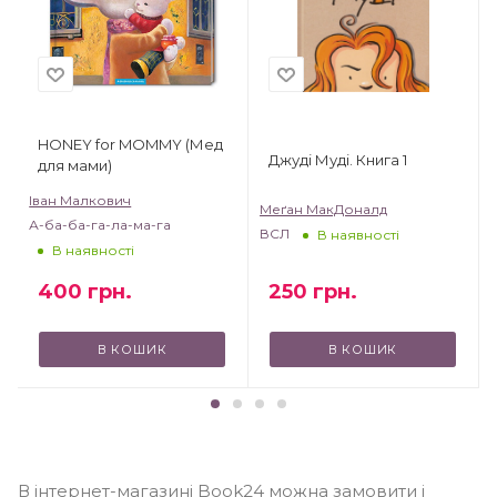
HONEY for MOMMY (Мед
Джуді Муді. Книга 1
для мами)
Іван Малкович
Меґан МакДоналд
А-ба-ба-га-ла-ма-га
ВСЛ
В наявності
В наявності
250
грн.
400
грн.
В КОШИК
В КОШИК
В інтернет-магазині Book24 можна замовити і