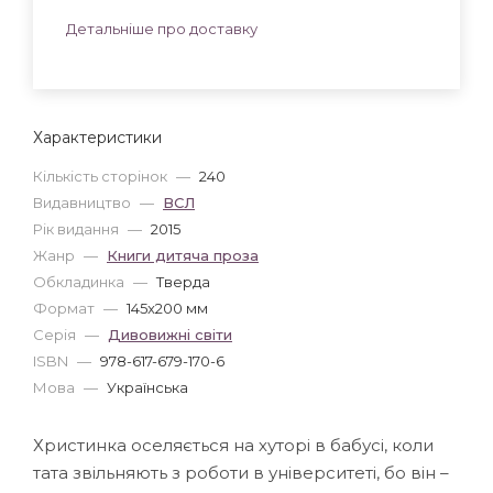
Детальніше про доставку
Характеристики
Кількість сторінок
—
240
Видавництво
—
ВСЛ
Рік видання
—
2015
Жанр
—
Книги дитяча проза
Обкладинка
—
Тверда
Формат
—
145x200 мм
Серія
—
Дивовижні світи
ISBN
—
978-617-679-170-6
Мова
—
Українська
Христинка оселяється на хуторі в бабусі, коли
тата звільняють з роботи в університеті, бо він –