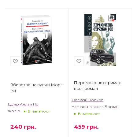
Переможець отримає
Вбивство на вулиці Морг
все : роман
(м)
Олексій Волков
Едґар Аллан По
Навчальна книга Богдан
Фоліо
В наявності
В наявності
240
грн.
459
грн.