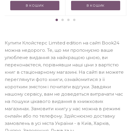
В КОШИК
В КОШИК
Купити Клойстерс Limited edition на сайті Book24
можна недорого. Те, що ми пропонуємо ваше
улюблене видання за найкращою ціною, ви
переконаєтеся, порівнявши наші ціни з вартістю
книг в стаціонарному магазині. На сайті ви можете
переглянути фото книги, ознайомитися з її
коротким змістом і почитати відгуки. Завдяки
нашому сервісу, вам не доведеться витрачати час
на пошуки цікавого видання в книжкових
магазинах. Замовити книгу у нас можна в режимі
онлайн або по телефону. Здійснюємо доставку
замовлень в усі міста України - в Київ, Харків,
Дніпро, Запоріжжя, Львів та ін.