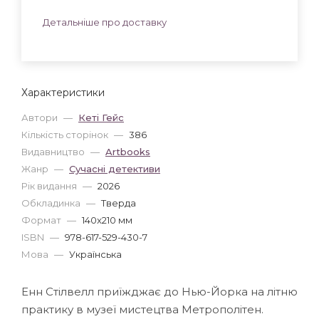
Детальніше про доставку
Характеристики
Автори
—
Кеті Гейс
Кількість сторінок
—
386
Видавництво
—
Artbooks
Жанр
—
Сучасні детективи
Рік видання
—
2026
Обкладинка
—
Тверда
Формат
—
140x210 мм
ISBN
—
978-617-529-430-7
Мова
—
Українська
Енн Стілвелл приїжджає до Нью-Йорка на літню
практику в музеї мистецтва Метрополітен.