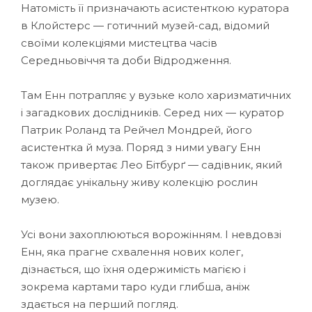
Натомість її призначають асистенткою куратора
в Клойстерс — готичний музей-сад, відомий
своїми колекціями мистецтва часів
Середньовіччя та доби Відродження.
Там Енн потрапляє у вузьке коло харизматичних
і загадкових дослідників. Серед них — куратор
Патрик Роланд та Рейчел Мондрей, його
асистентка й муза. Поряд з ними увагу Енн
також привертає Лео Бітбурґ — садівник, який
доглядає унікальну живу колекцію рослин
музею.
Усі вони захоплюються ворожінням. І невдовзі
Енн, яка прагне схвалення нових колег,
дізнається, що їхня одержимість магією і
зокрема картами таро куди глибша, аніж
здається на перший погляд.