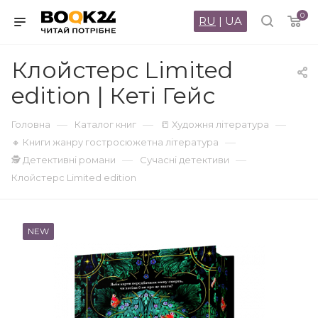
0
RU
|
UA
Клойстерс Limited
edition | Кеті Гейс
—
—
—
Головна
Каталог книг
📒 Художня література
—
🔸 Книги жанру гостросюжетна література
—
—
🕵 Детективні романи
Сучасні детективи
Клойстерс Limited edition
NEW