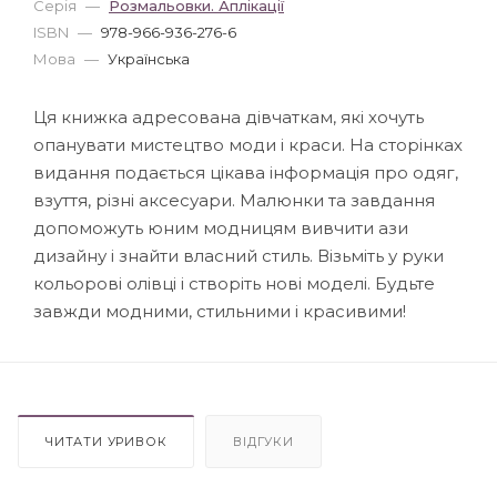
Серія
—
Розмальовки. Аплікації
ISBN
—
978-966-936-276-6
Мова
—
Українська
Ця книжка адресована дівчаткам, які хочуть
опанувати мистецтво моди і краси. На сторінках
видання подається цікава інформація про одяг,
взуття, різні аксесуари. Малюнки та завдання
допоможуть юним модницям вивчити ази
дизайну і знайти власний стиль. Візьміть у руки
кольорові олівці і створіть нові моделі. Будьте
завжди модними, стильними і красивими!
ЧИТАТИ УРИВОК
ВІДГУКИ