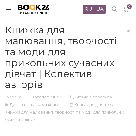
0
RU
|
UA
Книжка для
малювання, творчості
та моди для
прикольних сучасних
дівчат | Колектив
авторів
—
—
—
Головна
Каталог книг
👨 Дитяча література
—
—
📘 Дитячі пізнавальні книги
🦉 Книги для дівчаток
Книжка для малювання, творчості та моди для прикольних
сучасних дівчат