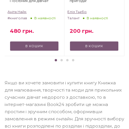
Посібник для дівчат
пригода!
Аніта Найк
Еліз Тьєбо
#книголав
Талант
В наявності
В наявності
480
грн.
200
грн.
В КОШИК
В КОШИК
Якщо ви хочете замовити і купити книгу Книжка
для малювання, творчості та моди для прикольних
сучасних дівчат недорого з доставкою, то в
інтернет-магазині Book24 зробити це можна
простим і зручним способом, оформивши
замовлення в режимі онлайн. Для зручності вибору
всі книги розподілені по розділах і підрозділах, до