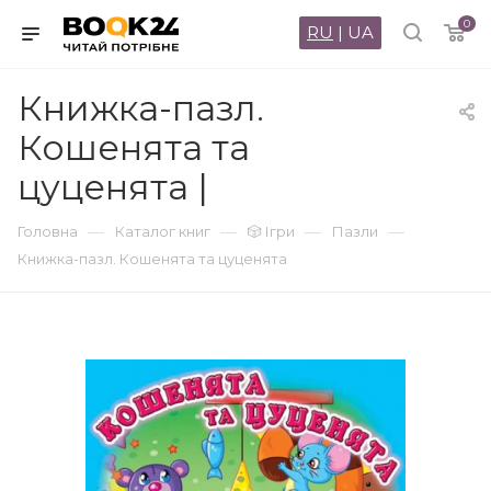
0
RU
|
UA
Книжка-пазл.
Кошенята та
цуценята |
—
—
—
—
Головна
Каталог книг
🎲 Ігри
Пазли
Книжка-пазл. Кошенята та цуценята