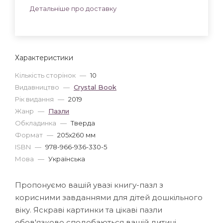
Детальніше про доставку
Характеристики
Кількість сторінок
—
10
Видавництво
—
Crystal Book
Рік видання
—
2019
Жанр
—
Пазли
Обкладинка
—
Тверда
Формат
—
205x260 мм
ISBN
—
978-966-936-330-5
Мова
—
Українська
Пропонуємо вашій увазі книгу-пазл з
корисними завданнями для дітей дошкільного
віку. Яскраві картинки та цікаві пазли
обов'язково сподобаються вашій дитині.