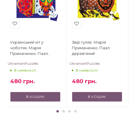
Український кіт у
Звір гуляє. Марія
чоботях. Марія
Примаченко. Пазл
Примаченко. Пазл
дерев'яний
дерев'яний
UkrainianPuzzles
UkrainianPuzzles
В наявності
В наявності
480
грн.
480
грн.
В КОШИК
В КОШИК