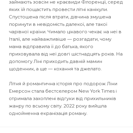
займають зовсім не краєвиди Флоренції, серед
яких їй пощастить провести літні канікули.
Спустошена після втрати, дівчина змушена
поринути в невідомість далекої, але такої
чарівної країни. Чимало цікавого чекає на неї в
Італії, але найважливіше — розгадати, чому
мама відправила її до батька, якого
приховувала від неї довгі шістнадцять років. На
допомогу Ліні приходить давній мамин
щоденник, а ще — кохання та джелато.
Літня й романтична історія про подорож Ліни
Емерсон стала бестселером New York Times і
отримала захоплені відгуки від прихильників
жанру по всьому світу. 2022 року вийшла
однойменна екранізація роману.