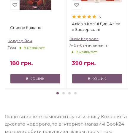
5
Аліса в Країні Див. Аліса
Список бажань
в Задзеркаллі
Льюїс Керролл
Колфер Йон
А-ба-ба-га-ла-ма-га
Теза
В наявності
В наявності
180
грн.
390
грн.
В КОШИК
В КОШИК
Якщо ви хочете замовити і купити книгу Кохання та
джелато недорого, то в інтернет-магазині Book24
можна зробити покупку за цілком доступною