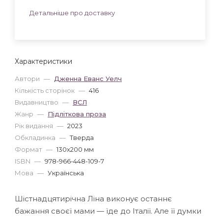
Детальніше про доставку
Характеристики
Автори
—
Дженна Еванс Уелч
Кількість сторінок
—
416
Видавництво
—
ВСЛ
Жанр
—
Підліткова проза
Рік видання
—
2023
Обкладинка
—
Тверда
Формат
—
130x200 мм
ISBN
—
978-966-448-109-7
Мова
—
Українська
Шістнадцятирічна Ліна виконує останнє
бажання своєї мами — їде до Італії. Але її думки