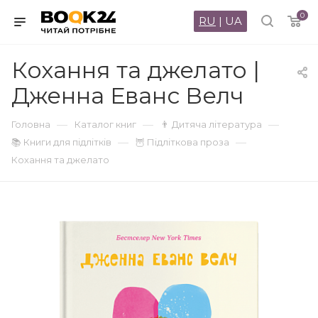
0
RU
|
UA
Кохання та джелато |
Дженна Еванс Велч
—
—
—
Головна
Каталог книг
👨 Дитяча література
—
—
📚 Книги для підлітків
🦉 Підліткова проза
Кохання та джелато